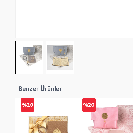
Benzer Ürünler
%20
%20