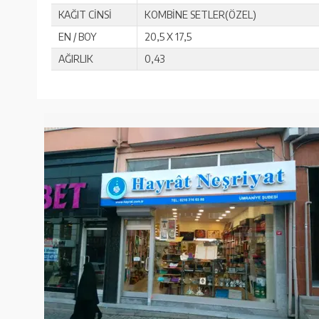
KAĞIT CİNSİ
KOMBİNE SETLER(ÖZEL)
EN / BOY
20,5 X 17,5
AĞIRLIK
0,43