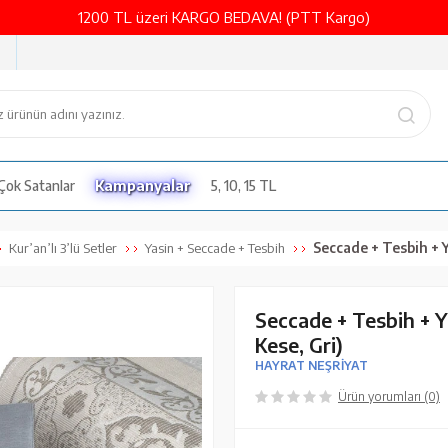
1200 TL üzeri KARGO BEDAVA! (PTT Kargo)
Çok Satanlar
Kampanyalar
5, 10, 15 TL
Seccade + Tesbih + Yasin Hediy
Kur’an’lı 3’lü Setler
Yasin + Seccade + Tesbih
Seccade + Tesbih + Y
Kese, Gri)
HAYRAT NEŞRİYAT
Ürün yorumları (0)