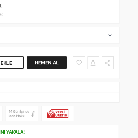
L
İL
r
HEMEN AL
 EKLE
INI YAKALA!