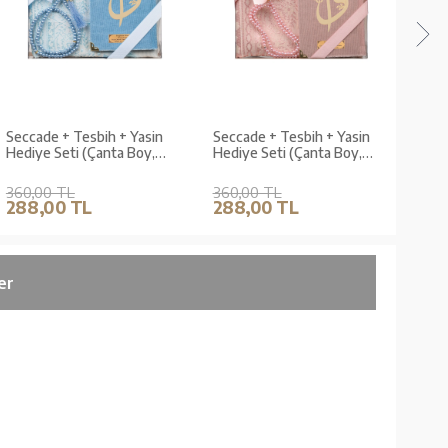
Seccade + Tesbih + Yasin
Seccade + Tesbih + Yasin
Secc
Hediye Seti (Çanta Boy,
Hediye Seti (Çanta Boy,
Hedi
Bebe Mavi)
Bebe Pembe)
Gold
360,00 TL
360,00 TL
360,
288,00 TL
288,00 TL
288
er