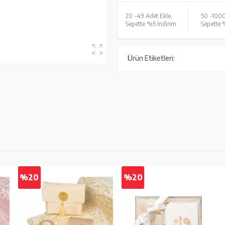
20 -
49 Adet Ekle,
50 -
1000
Sepette %5 İndirim
Sepette 
Ürün Etiketleri:
%20
%20