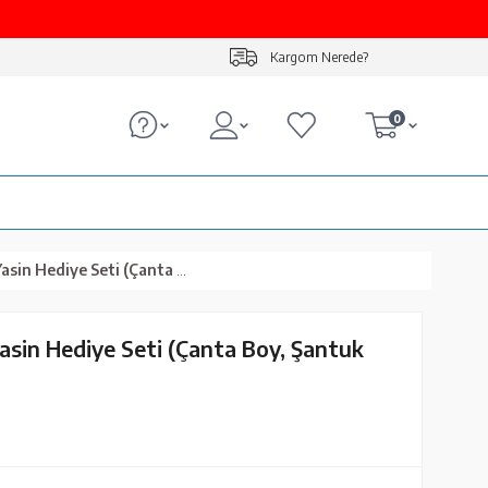
Kargom Nerede?
0
e Seti (Çanta Boy, Şantuk Kese, Gri)
asin Hediye Seti (Çanta Boy, Şantuk