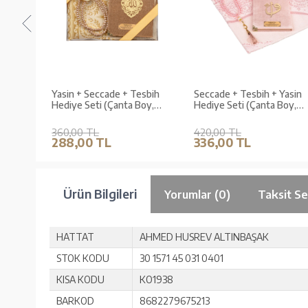
sbih
Yasin + Seccade + Tesbih
Seccade + Tesbih + Yasin
oy,
Hediye Seti (Çanta Boy,
Hediye Seti (Çanta Boy,
ullah,
Raşel Cilt, ŞemsLafzatullah,
Şantuk Kese, Bebe Pembe)
Gold)
360,00 TL
420,00 TL
288,00 TL
336,00 TL
Ürün Bilgileri
Yorumlar (0)
Taksit Se
HATTAT
AHMED HUSREV ALTINBAŞAK
STOK KODU
30 1571 45 031 0401
KISA KODU
KO1938
BARKOD
8682279675213