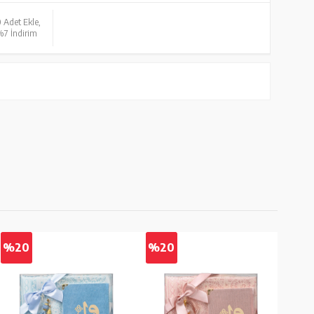
 Adet Ekle,
%7 İndirim
%20
%20
%2