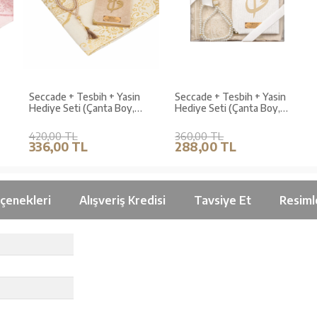
Seccade + Tesbih + Yasin
Seccade + Tesbih + Yasin
Hediye Seti (Çanta Boy,
Hediye Seti (Çanta Boy,
Şantuk Kese, Gold)
Krem)
420,00 TL
360,00 TL
336,00 TL
288,00 TL
çenekleri
Alışveriş Kredisi
Tavsiye Et
Resiml