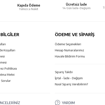
Ücretsiz İade
Kapıda Ödeme
T
14 Gün İade-Değişim
Yalnızca Nakit
BILGILER
ÖDEME VE SİPARİŞ
lları
Ödeme Seçenekleri
de Koşulları
Hesap Numaralarımız
mesi
Havale Bildirim Formu
şmesi
rez Politikası
Sipariş Takibi
atma Metni
İptal - İade - Değişim
 Sorular
Nasıl Sipariş Verebilirim?
NCELERİNİZ
YARDIM