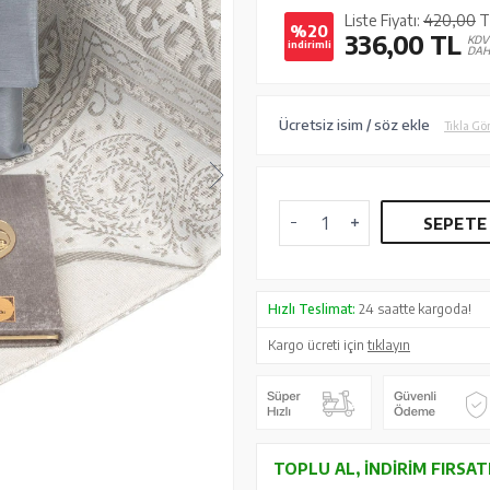
Liste Fiyatı:
420,00
T
%20
336,00
TL
KDV
indirimli
DAH
Ücretsiz isim / söz ekle
Tıkla Gö
SEPETE
Hızlı Teslimat:
24 saatte kargoda!
Kargo ücreti için
tıklayın
TOPLU AL, İNDIRIM FIRSAT