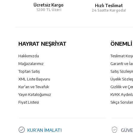
Ücretsiz Kargo
Hızlı Teslimat
1200 TL Üzeri
24 Saatte Kargoda!
HAYRAT NEŞRIYAT
ÖNEMLI 
Hakkımızda
Teslimat Koşu
Mağazalarımız
Garanti ve İa
Toptan Satış
Satış Sözleş
XML Liste Başvuru
Üyelik Sözle
Kur'an ve Tevafuk
Gizlilik ve Çe
Yayın Kataloğumuz
KVKK Aydınl
Fiyat Listesi
Sıkça Sorulan
KUR’AN İMALATI
GÜVE