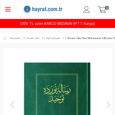
0
1200 TL üzeri KARGO BEDAVA! (PTT Kargo)
Anasayfa
Risale-i Nur
İlgili Kitaplar
Risale-i Nur'dan Mütalaalar 3 (Risale-i