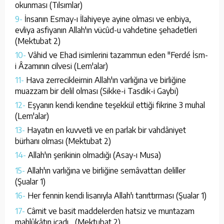
okunması (Tılsımlar)
9-
İnsanın Esmay-ı İlahiyeye ayine olması ve enbiya,
evliya asfiyanın Allah'ın vücûd-u vahdetine şehadetleri
(Mektubat 2)
10-
Vâhid ve Ehad isimlerini tazammun eden "Ferdé İsm-
i Âzamının cilvesi (Lem'alar)
11-
Hava zerrecikleirnin Allah'ın varlığına ve birliğine
muazzam bir delil olması (Sikke-i Tasdik-i Gaybi)
12-
Eşyanın kendi kendine teşekkül ettiği fikrine 3 muhal
(Lem'alar)
13-
Hayatın en kuvvetli ve en parlak bir vahdâniyet
bürhanı olması (Mektubat 2)
14-
Allah'ın şerikinin olmadığı (Asay-ı Musa)
15-
Allah'ın varlığına ve birliğine semâvattan deliller
(Şualar 1)
16-
Her fennin kendi lisanıyla Allah'ı tanıttırması (Şualar 1)
17-
Câmit ve basit maddelerden hatsiz ve muntazam
mahlûkâtın icadı... (Mektubat 2)