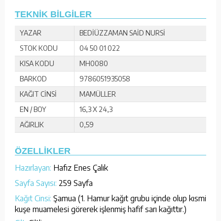
TEKNİK BİLGİLER
YAZAR
BEDİÜZZAMAN SAİD NURSİ
STOK KODU
04 50 01 022
KISA KODU
MH0080
BARKOD
9786051935058
KAĞIT CİNSİ
MAMÜLLER
EN / BOY
16,3 X 24,3
AĞIRLIK
0,59
ÖZELLİKLER
Hazırlayan:
Hafız Enes Çalık
Sayfa Sayısı:
259 Sayfa
Kağıt Cinsi:
Şamua (1. Hamur kağıt grubu içinde olup kısmi
kuşe muamelesi görerek işlenmiş hafif sarı kağıttır.)