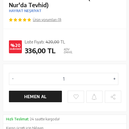
Nur'da Tevhid)
HAYRAT NEŞRİYAT
Ürün yorumları (3)
Liste Fiyatı:
420,00
TL
%20
336,00
TL
indirimli
KDV
DAHİL
HEMEN AL
Hızlı Teslimat:
24 saatte kargoda!
Kargo ücreti için
tıklayın