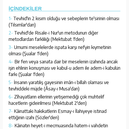
İÇİNDEKİLER
1-
Tevhid'in 2 kısım olduğu ve sebeplerin te'sirinin olması
(Tılsımlar'dan)
2-
Tevhid'de Risale-i Nur'un metodunun diğer
metodlardan farklılığı (Mektubat 1'den)
3-
Umumi meselelerde ispata karşı nefyin kıymetinin
olması (Şualar 1'den)
4-
Bir fen veya sanata dair bir meselenin izahında ancak
işin ehlinin konuşması ve kabul-u adem ile adem-i kabulün
farkı (Şualar 1'den)
5-
İnsanın yaratılış gayesinin imân-ı billah olaması ve
tevhiddeki müjde (Âsay-ı Musa'dan)
6-
Zîhayatların ellerinin yetişemediği çok muhtelif
hacetlerin gideirilmesi (Mektubat 2'den)
7-
Kâinattaki hakikatlerin Esmay-ı İlahiyeye istinad
ettiğinin izahı (Sözler'den)
8-
Kâinatın heyet-i mecmuasında hatem-i vahdetin