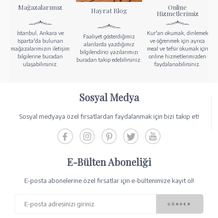
Mağazalarımız
Online
Hayrat Blog
Hizmetlerimiz
İstanbul, Ankara ve
Kur'an okumak, dinlemek
Faaliyet gösterdiğimiz
Isparta'da bulunan
ve öğrenmek için ayrıca
alanlarda yazdığımız
mağazalarımızın iletişim
meal ve tefsir okumak için
bilgilendirici yazılarımızı
bilgilerine buradan
online hizmetlerimizden
buradan takip edebilirsiniz.
ulaşabilirsiniz.
faydalanabilirsiniz.
Sosyal Medya
Sosyal medyaya özel fırsatlardan faydalanmak için bizi takip et!
E-Bülten Aboneliği
E-posta abonelerine özel fırsatlar için e-bültenimize kayıt ol!