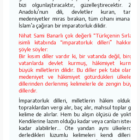
bizi olgunlaştıracaktır, güzelleştirecektir. Zira
Anadolu’nun dili, devletler kuran, tarihe
medeniyetler miras bırakan, tüm cihanı imana ve
İslam’a çağıran bir imparatorluk dilidir.
Nihat Sami Banarlı çok değerli “Türkçenin Sırları”
isimli kitabında “imparatorluk dilleri” hakkında
şöyle söyler:
Bir kısım diller vardır ki, bir vatanda değil, birçok
vatanlarda devlet kurmuş, hâkimiyet kurmuş
büyük milletlerin dilidir. Bu diller pek tabii olarak,
medeniyet ve hâkimiyet götürdükleri ülkelerin
dillerinden derlenmiş kelimelerle de zengin büyük
dillerdir.
İmparatorluk dilleri, milletlerin hâkim oldukları
topraklardan vergi alır, baç alır, mahsul toplar gibi,
kelime de alırlar. Hem bu alışın ölçüsü de yoktur.
Kendilerine lazım olduğu kadar veya canları istediği
kadar alabilirler… Öte yandan aynı ülkelerden
derledikleri lüzumlu kelimeleri kendi dillerinin