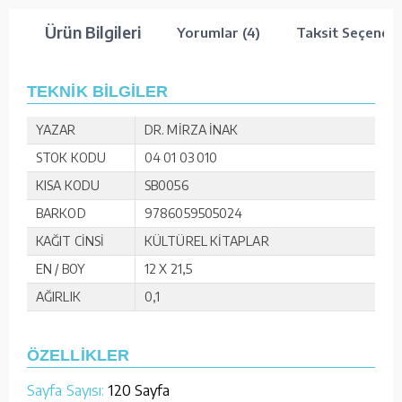
Ürün Bilgileri
Yorumlar (4)
Taksit Seçenekl
TEKNİK BİLGİLER
YAZAR
DR. MİRZA İNAK
STOK KODU
04 01 03 010
KISA KODU
SB0056
BARKOD
9786059505024
KAĞIT CİNSİ
KÜLTÜREL KİTAPLAR
EN / BOY
12 X 21,5
AĞIRLIK
0,1
ÖZELLİKLER
Sayfa Sayısı:
120 Sayfa