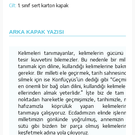
Cilt:
1. sınıf sert karton kapak
ARKA KAPAK YAZISI
Kelimeleri tanımayanlar, kelimelerin gücünü ve
tesir kuvvetini bilemezler. Bu nedenle bir milleti
tanımak için diline, kullandığı kelimelerine bakmak
gerekir. Bir milleti ele geçirmek, tarih sahnesinden
silmek için ise Konfüçyüs’ün dediği gibi “Geçmişle
en önemli bir bağ olan dilini, kullandığı kelimelerini
ellerinden almak yeterlidir.” İşte biz de tam bu
noktadan hareketle geçmişimizle, tarihimizle, milli
hafızamızla köprülük yapan kelimelerimizi
tanımaya çalışıyoruz. Ecdadımızın elinde işlenmiş,
milletimizin gönlünde yoğrulmuş, annemizin ak
sütü gibi bizden bir parça olmuş kelimelerimizi
keşfetmek adına yola çıkıyoruz.