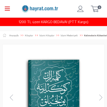
0
1200 TL üzeri KARGO BEDAVA! (PTT Kargo)
Anasayfa
Kitaplar
İslami Kitaplar
İslam Medeniyeti
Kelimelerin Kökenler