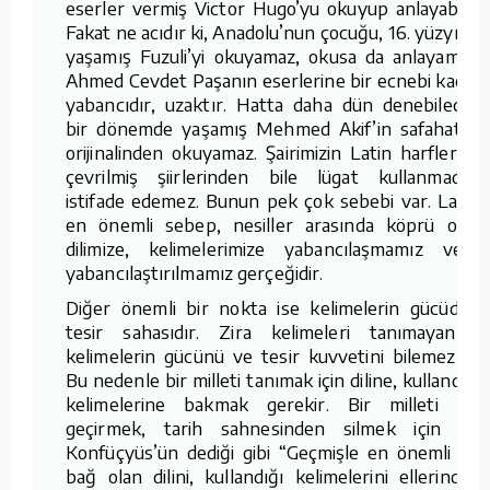
eserler vermiş Victor Hugo’yu okuyup anlayabilir.
Fakat ne acıdır ki, Anadolu’nun çocuğu, 16. yüzyılda
yaşamış Fuzuli’yi okuyamaz, okusa da anlayamaz.
Ahmed Cevdet Paşanın eserlerine bir ecnebi kadar
yabancıdır, uzaktır. Hatta daha dün denebilecek
bir dönemde yaşamış Mehmed Akif’in safahatını
orijinalinden okuyamaz. Şairimizin Latin harflerine
çevrilmiş şiirlerinden bile lügat kullanmadan
istifade edemez. Bunun pek çok sebebi var. Lakin
en önemli sebep, nesiller arasında köprü olan
dilimize, kelimelerimize yabancılaşmamız veya
yabancılaştırılmamız gerçeğidir.
Diğer önemli bir nokta ise kelimelerin gücüdür,
tesir sahasıdır. Zira kelimeleri tanımayanlar,
kelimelerin gücünü ve tesir kuvvetini bilemezler.
Bu nedenle bir milleti tanımak için diline, kullandığı
kelimelerine bakmak gerekir. Bir milleti ele
geçirmek, tarih sahnesinden silmek için ise
Konfüçyüs’ün dediği gibi “Geçmişle en önemli bir
bağ olan dilini, kullandığı kelimelerini ellerinden