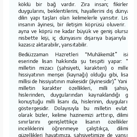
köklü bir bağ vardır. Zira insan; fikirlerini,
duygularını, beklentilerini, hayallerini dış dünyaya
dilin yapı taşları olan kelimelerle yansıtır. Lisan,
insanın âyinesi, bir iletişim köprüsü oluverir. Bu
ayna ve köprü ne kadar büyük ve geniş olursa, o
nisbette kişi, iç dünyasını dışarıya başarıyla ve
kazasız aktarabilir, yansıtabilir.
Bediüzzaman Hazretleri “Muhâkemât” isimli
eserinde lisan hakkında şu tespiti yapar: “Bir
milletin mizacı (şahsiyeti, karakteri) o milletin
hissiyatının menşei (kaynağı) olduğu gibi, lisan-ı
millisi de hissiyatının makesidir (âyinesidir).” Yani bir
milletin karakter özellikleri, milli şahsiyeti
hislerinden, duygularından kaynaklandığı gibi,
konuştuğu milli lisanı da, hislerinin, duygularının
göstergesidir. Dolayısıyla bu milletin evlatları
olarak bizler, kelime hazinemizi arttırıp, dilimizin
sınırlarını genişlettikçe lisanın özelliklerini,
inceliklerini öğrenmeye çalıştıkça, dilimizin
güzellikleri hayatımıza, şahsiyetimize de yansıyıp