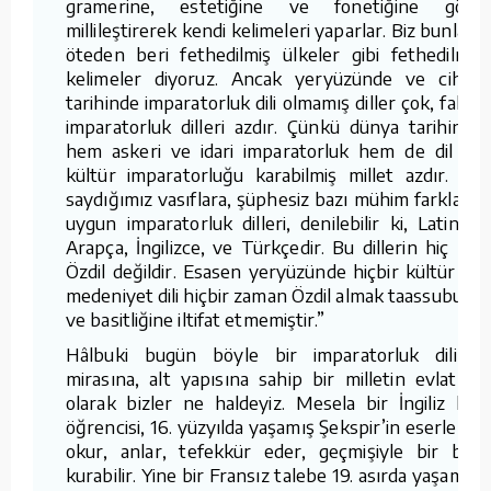
gramerine, estetiğine ve fonetiğine göre
millileştirerek kendi kelimeleri yaparlar. Biz bunlara
öteden beri fethedilmiş ülkeler gibi fethedilmiş
kelimeler diyoruz. Ancak yeryüzünde ve cihan
tarihinde imparatorluk dili olmamış diller çok, fakat
imparatorluk dilleri azdır. Çünkü dünya tarihinde
hem askeri ve idari imparatorluk hem de dil ve
kültür imparatorluğu karabilmiş millet azdır. Bu
saydığımız vasıflara, şüphesiz bazı mühim farklarla
uygun imparatorluk dilleri, denilebilir ki, Latince,
Arapça, İngilizce, ve Türkçedir. Bu dillerin hiç biri
Özdil değildir. Esasen yeryüzünde hiçbir kültür ve
medeniyet dili hiçbir zaman Özdil almak taassubuna
ve basitliğine iltifat etmemiştir.”
Hâlbuki bugün böyle bir imparatorluk diline,
mirasına, alt yapısına sahip bir milletin evlatları
olarak bizler ne haldeyiz. Mesela bir İngiliz lise
öğrencisi, 16. yüzyılda yaşamış Şekspir’in eserlerini
okur, anlar, tefekkür eder, geçmişiyle bir bağ
kurabilir. Yine bir Fransız talebe 19. asırda yaşamış,