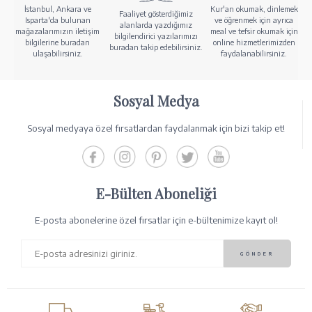
İstanbul, Ankara ve
Kur'an okumak, dinlemek
Faaliyet gösterdiğimiz
Isparta'da bulunan
ve öğrenmek için ayrıca
alanlarda yazdığımız
mağazalarımızın iletişim
meal ve tefsir okumak için
bilgilendirici yazılarımızı
bilgilerine buradan
online hizmetlerimizden
buradan takip edebilirsiniz.
ulaşabilirsiniz.
faydalanabilirsiniz.
Sosyal Medya
Sosyal medyaya özel fırsatlardan faydalanmak için bizi takip et!
E-Bülten Aboneliği
E-posta abonelerine özel fırsatlar için e-bültenimize kayıt ol!