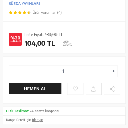
SÜEDA YAYINLARI
Ürün yorumları (4)
Liste Fiyatı:
130,00
TL
%20
104,00
TL
indirimli
KDV
DAHİL
HEMEN AL
Hızlı Teslimat:
24 saatte kargoda!
Kargo ücreti için
tıklayın