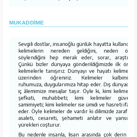
MUKADDİME
Sevgili dostlar, insanoğlu günlük hayatta kullandığı
kelimelerin nereden geldiğini, neden öyle
söylendiğini hep merak eder, sorar, araştırır.
Çünkü bizler dünyaya gönderildiğimizde ilk önce
kelimelerle tanışırız. Dünyayı ve hayatı kelimeler
üzerinden öğreniriz. Kelimeler kalbimize,
ruhumuza, duygularımıza hitap eder. Dış dünyadan
iç âlemimize mesajlar taşır. Öyle ki, kimi kelimeler
şefkati, muhabbeti; kimi kelimeler güveni,
samimiyeti; kimi kelimeler ise ümidi ve hasreti ifade
eder. Öyle kelimeler de vardır ki dilimizde zarafeti,
asaleti, cesareti, şehameti anlatır ve yansıtır,
yürekleri coşturur.
Bu nedenle insanla, lisan arasında çok derin ve