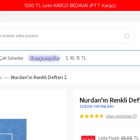
1200 TL üzeri KARGO BEDAVA! (PTT Kargo)
Çok Satanlar
Kampanyalar
5, 10, 15 TL
Nurdan'ın Renkli Defteri 2
rı
Nurdan'ın Renkli Def
SÜEDA YAYINLARI
Ürün yorumları (2)
Liste Fiyatı:
65,00
TL