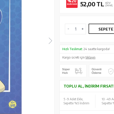
%20
52,00
TL
KDV
indirimli
DAHİL
SEPETE
Hızlı Teslimat:
24 saatte kargoda!
Kargo ücreti için
tıklayın
TOPLU AL, İNDIRIM FIRSAT
5 -
9 Adet Ekle,
10 -
49 Ad
Sepette %5 İndirim
Sepette 