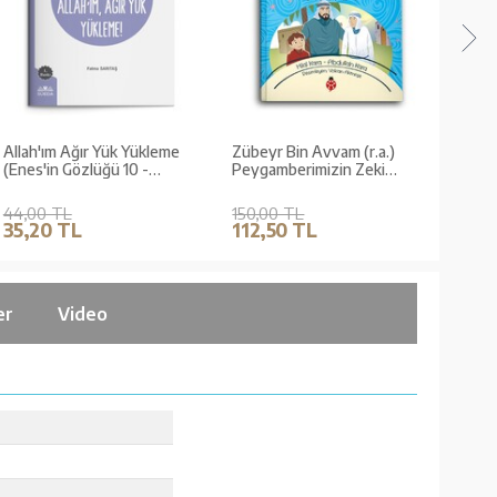
Allah'ım Ağır Yük Yükleme
Zübeyr Bin Avvam (r.a.)
Ayşe'
(Enes'in Gözlüğü 10 -
Peygamberimizin Zeki
Sorumluluk)
Arkadaşı
44,00 TL
150,00 TL
45,0
35,20 TL
112,50 TL
36,
er
Video