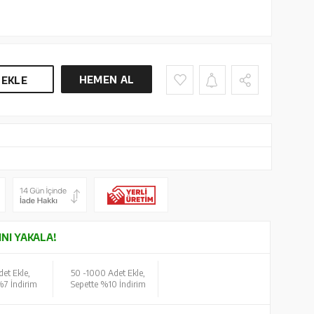
HEMEN AL
 EKLE
INI YAKALA!
et Ekle,
50 -
1000 Adet Ekle,
%7 İndirim
Sepette %10 İndirim