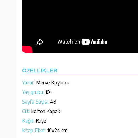
ÖZELLİKLER
Yazar:
Merve Koyuncu
Yaş grubu:
10+
Sayfa Sayısı:
48
Cilt:
Karton Kapak
Kağıt:
Kuşe
Kitap Ebat:
16x24 cm.