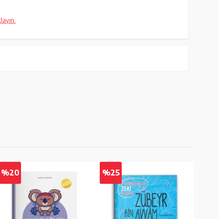
klayın.
%20
%25
%2