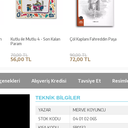
n
Kutlu ile Mutlu 4 - Son Kalan
Çöl Kaplanı Fahreddin Paşa
Param
70,00 TL
90,00 TL
56,00 TL
72,00 TL
çenekleri
Alışveriş Kredisi
Tavsiye Et
Resiml
TEKNİK BİLGİLER
YAZAR
MERVE KOYUNCU
STOK KODU
04 01 02 065
KISA KODU
SB0132