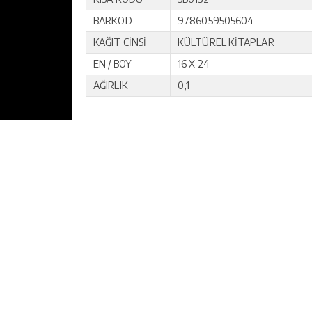
BARKOD
9786059505604
KAĞIT CİNSİ
KÜLTÜREL KİTAPLAR
EN / BOY
16 X 24
AĞIRLIK
0,1