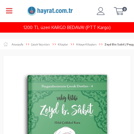
0
1200 TL üzeri KARGO BEDAVA! (PTT Kargo)
Anasayfa
Çocuk Yayınları
Kitaplar
Hikaye Kitapları
Zeyd Bin Sabit / Pey