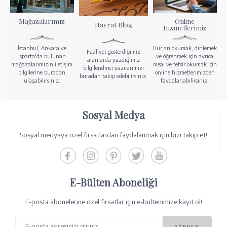
Mağazalarımız
Online
Hayrat Blog
Hizmetlerimiz
İstanbul, Ankara ve
Kur'an okumak, dinlemek
Faaliyet gösterdiğimiz
Isparta'da bulunan
ve öğrenmek için ayrıca
alanlarda yazdığımız
mağazalarımızın iletişim
meal ve tefsir okumak için
bilgilendirici yazılarımızı
bilgilerine buradan
online hizmetlerimizden
buradan takip edebilirsiniz.
ulaşabilirsiniz.
faydalanabilirsiniz.
Sosyal Medya
Sosyal medyaya özel fırsatlardan faydalanmak için bizi takip et!
E-Bülten Aboneliği
E-posta abonelerine özel fırsatlar için e-bültenimize kayıt ol!