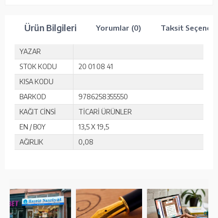
Ürün Bilgileri
Yorumlar (0)
Taksit Seçenekl
YAZAR
STOK KODU
20 01 08 41
KISA KODU
BARKOD
9786258355550
KAĞIT CİNSİ
TİCARİ ÜRÜNLER
EN / BOY
13,5 X 19,5
AĞIRLIK
0,08