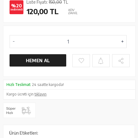
Liste Fiyatı:
150,00
TL
%20
120,00
TL
indirimli
KDV
DAHİL
HEMEN AL
Hızlı Teslimat:
24 saatte kargoda!
Kargo ücreti için
tıklayın
Ürün Etiketleri: