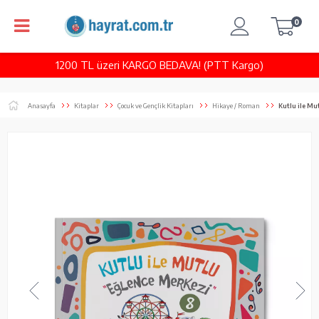
0
1200 TL üzeri KARGO BEDAVA! (PTT Kargo)
Anasayfa
Kitaplar
Çocuk ve Gençlik Kitapları
Hikaye / Roman
Kutlu ile Mu