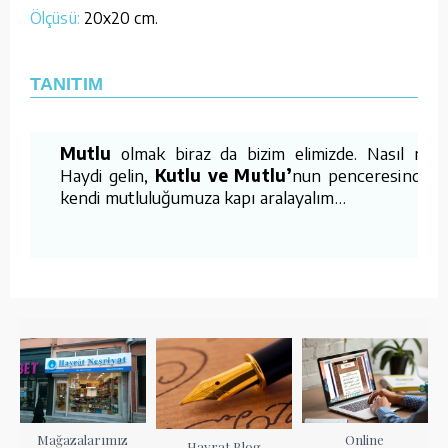
Ölçüsü:
20x20 cm.
TANITIM
Mutlu
olmak biraz da bizim elimizde. Nasıl mı?
Haydi gelin,
Kutlu ve Mutlu’
nun penceresinden
kendi mutluluğumuza kapı aralayalım…
Mağazalarımız
Online
Hayrat Blog