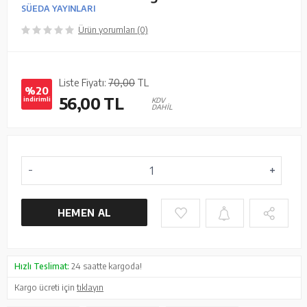
SÜEDA YAYINLARI
Ürün yorumları (0)
Liste Fiyatı:
70,00
TL
%20
56,00
TL
indirimli
KDV
DAHİL
HEMEN AL
Hızlı Teslimat:
24 saatte kargoda!
Kargo ücreti için
tıklayın