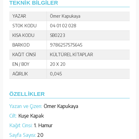
TEKNİK BİLGİLER
YAZAR
Ömer Kapukaya
STOK KODU
04 01 02 028
KISA KODU
SB0223
BARKOD
9786257575645
KAĞIT CİNSİ
KÜLTÜREL KİTAPLAR
EN / BOY
20 X 20
AĞIRLIK
0,045
ÖZELLİKLER
Yazan ve Çizen:
Ömer Kapukaya
Cilt:
Kuşe Kapak
Kağıt Cinsi:
1. Hamur
Sayfa Sayısı:
20