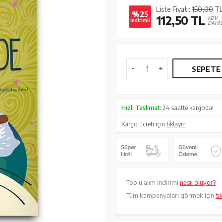
Liste Fiyatı:
150,00
T
%25
112,50
TL
KDV
indirimli
DAHİ
SEPETE
Hızlı Teslimat:
24 saatte kargoda!
Kargo ücreti için
tıklayın
Toplu alım indirimi
nasıl oluyor?
Tüm kampanyaları görmek için
tı