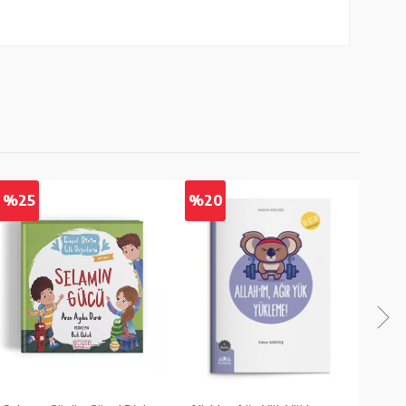
%25
%20
%2