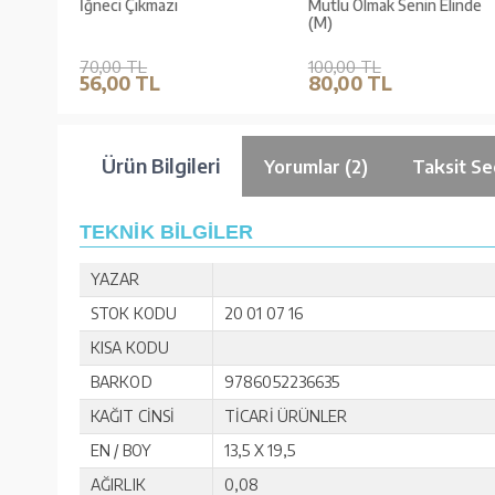
İğneci Çıkmazı
Mutlu Olmak Senin Elinde
(M)
70,00 TL
100,00 TL
56,00 TL
80,00 TL
Ürün Bilgileri
Yorumlar (2)
Taksit Se
TEKNİK BİLGİLER
YAZAR
STOK KODU
20 01 07 16
KISA KODU
BARKOD
9786052236635
KAĞIT CİNSİ
TİCARİ ÜRÜNLER
EN / BOY
13,5 X 19,5
AĞIRLIK
0,08