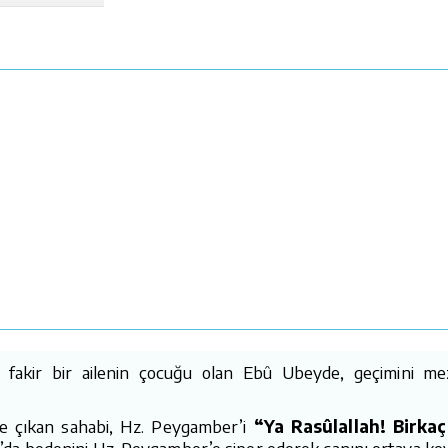
 fakir bir ailenin çocuğu olan Ebû Ubeyde, geçimini meza
ne çıkan sahabi, Hz. Peygamber’i
“Ya Rasûlallah! Birka
’da bedenini Hz. Peygamber’e siper ederek canını ortaya ko