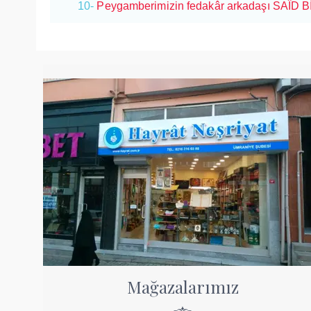
10-
Peygamberimizin fedakâr arkadaşı SAÎD Bİ
Mağazalarımız