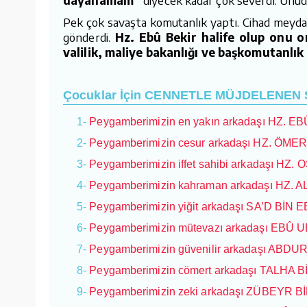
Pek çok savaşta komutanlık yaptı. Cihad meyda
gönderdi.
Hz. Ebû Bekir halife olup onu 
valilik, maliye bakanlığı ve başkomutanlık
Çocuklar İçin CENNETLE MÜJDELENEN SA
1-
Peygamberimizin en yakın arkadaşı HZ. EBÛ
2-
Peygamberimizin cesur arkadaşı HZ. ÖMER (
3-
Peygamberimizin iffet sahibi arkadaşı HZ. O
4-
Peygamberimizin kahraman arkadaşı HZ. ALİ 
5-
Peygamberimizin yiğit arkadaşı SA’D BİN E
6-
Peygamberimizin mütevazı arkadaşı EBÛ 
7-
Peygamberimizin güvenilir arkadaşı ABDU
8-
Peygamberimizin cömert arkadaşı TALHA 
9-
Peygamberimizin zeki arkadaşı ZÜBEYR Bİ