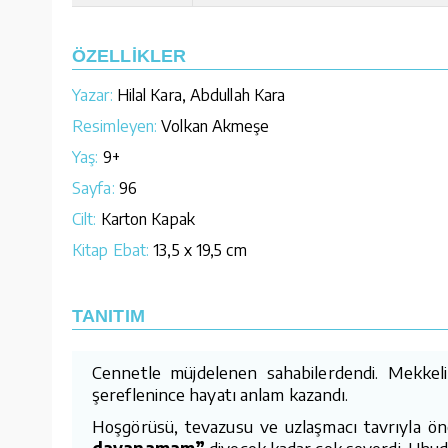
ÖZELLİKLER
Yazar:
Hilal Kara, Abdullah Kara
Resimleyen:
Volkan Akmeşe
Yaş:
9+
Sayfa:
96
Cilt:
Karton Kapak
Kitap Ebat:
13,5 x 19,5 cm
TANITIM
Cennetle müjdelenen sahabilerdendi. Mekkeli
şereflenince hayatı anlam kazandı.
Hoşgörüsü, tevazusu ve uzlaşmacı tavrıyla ö
dayanamam”
diyecek kadar çok severdi. Uhud