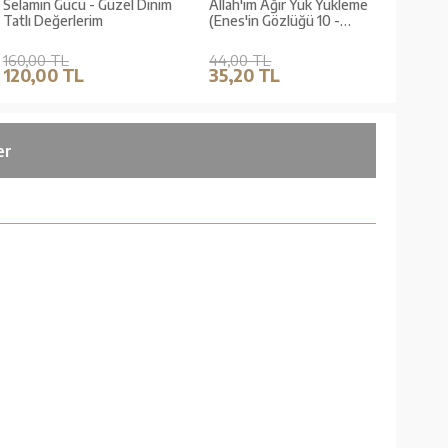
Selamın Gücü - Güzel Dinim
Allah'ım Ağır Yük Yükleme
Küçük
Tatlı Değerlerim
(Enes'in Gözlüğü 10 -
Taş 
Sorumluluk)
160,00 TL
44,00 TL
135,
120,00 TL
35,20 TL
101
er