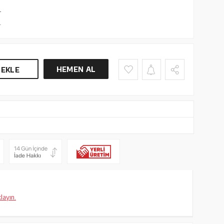
L
L
HEMEN AL
 EKLE
klayın.