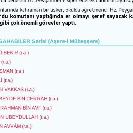
nlarında kahraman bir asker, okulda öğretmendi. Hz. Peygam
ordu komutanı yaptığında er olmayı şeref sayacak 
 gibi çok önemli görevler yaptı.
HABİLER Serisi (Aşere-i Mübeşşere)
 BEKİR (r.a.)
r.a.)
SMAN (r.a.)
(r.a.)
BÎ VAKKAS (r.a.)
UBEYDE BİN CERRAH (r.a.)
RRAHMAN BİN AVF (r.a.)
BİN UBEYDULLAH (r.a.)
N AVVÂM (r.a.)