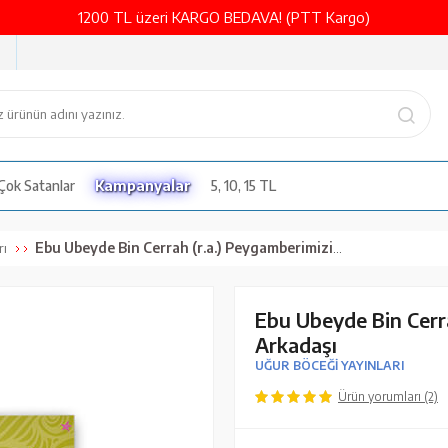
1200 TL üzeri KARGO BEDAVA! (PTT Kargo)
Çok Satanlar
Kampanyalar
5, 10, 15 TL
Ebu Ubeyde Bin Cerrah (r.a.) Peygamberimizin Mütevazi Arkadaşı
rı
Ebu Ubeyde Bin Cerr
Arkadaşı
UĞUR BÖCEĞİ YAYINLARI
Ürün yorumları (2)