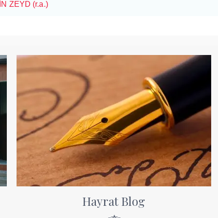
N ZEYD (r.a.)
Hayrat Blog