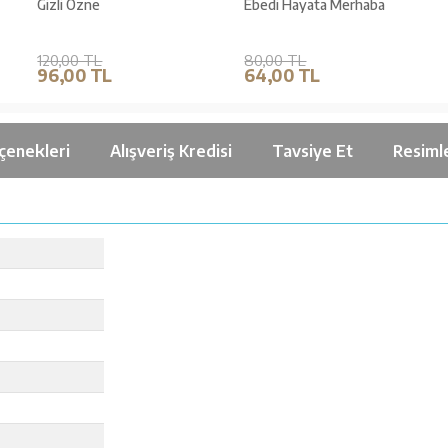
Gizli Özne
Ebedi Hayata Merhaba
120,00 TL
80,00 TL
96,00 TL
64,00 TL
çenekleri
Alışveriş Kredisi
Tavsiye Et
Resiml