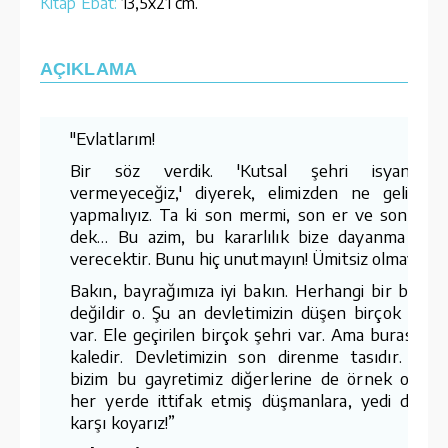
Kitap Ebat:
13,5x21 cm.
AÇIKLAMA
"Evlatlarım!
Bir söz verdik. ′Kutsal şehri isyancılar
vermeyeceğiz,′ diyerek, elimizden ne geliyors
yapmalıyız. Ta ki son mermi, son er ve son kan
dek… Bu azim, bu kararlılık bize dayanma güc
verecektir. Bunu hiç unutmayın! Ümitsiz olmayınız.
Bakın, bayrağımıza iyi bakın. Herhangi bir bayra
değildir o. Şu an devletimizin düşen birçok kales
var. Ele geçirilen birçok şehri var. Ama burası so
kaledir. Devletimizin son direnme tasıdır. Belk
bizim bu gayretimiz diğerlerine de örnek olursa
her yerde ittifak etmiş düşmanlara, yedi düvel
karşı koyarız!”