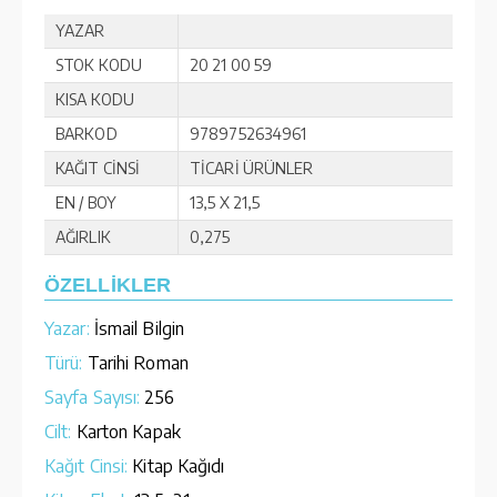
YAZAR
STOK KODU
20 21 00 59
KISA KODU
BARKOD
9789752634961
KAĞIT CİNSİ
TİCARİ ÜRÜNLER
EN / BOY
13,5 X 21,5
AĞIRLIK
0,275
ÖZELLİKLER
Yazar:
İsmail Bilgin
Türü:
Tarihi Roman
Sayfa Sayısı:
256
Cilt:
Karton Kapak
Kağıt Cinsi:
Kitap Kağıdı