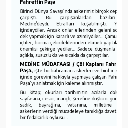
Fahrettin Paşa
Birinci Dünya Savaşı’nda askerimiz birçok cephed
çarpıştı. Bu çarpışanlardan bazıları d
Medine’deydi. Etrafları kuşatılmıştı. Yoklu
içindeydiler. Ancak onlar ellerinden geleni sonun
dek yapmak için kararlı ve azimliydiler… Çamurlu s
içtiler, hurma çekirdeklerinden ekmek yaptılar. E
önemlisi çekirge yediler… Sadece düşmanla değil
açlıkla, susuzlukla ve sıcakla da çarpıştılar.
MEDİNE MÜDAFAASI / Çöl Kaplanı Fahretti
Paşa,
işte bu kahraman askerleri ve binbir zorlu
içinde görevini hakkıyla yapmaya çalışan Fahretti
Paşa’yı anlatmak için kaleme alınmıştır.
Bu kitap; okurları tarihimizin acılarla dolu bi
sayfasına, cesur, inançlı, şerefine düşkün, görevin
sadık, bayrağına, vatanına, milletine bağl
askerlerin verdiği mücadeleye tanıklığa davet ede
bir fedakârlık öyküsü…