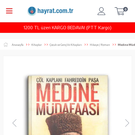
0
1200 TL üzeri KARGO BEDAVA! (PTT Kargo)
Anasayfa
Kitaplar
Çocuk ve Gençlik Kitapları
Hikaye / Roman
Medine Müda