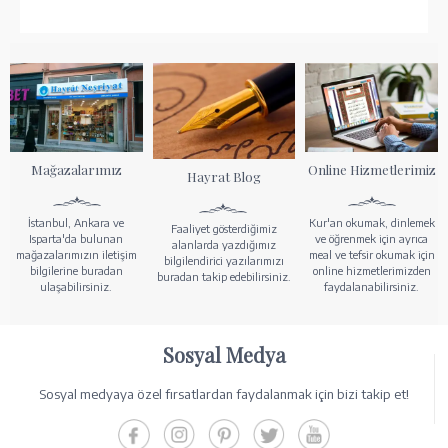
Mağazalarımız
Online Hizmetlerimiz
Hayrat Blog
İstanbul, Ankara ve
Kur'an okumak, dinlemek
Faaliyet gösterdiğimiz
Isparta'da bulunan
ve öğrenmek için ayrıca
alanlarda yazdığımız
mağazalarımızın iletişim
meal ve tefsir okumak için
bilgilendirici yazılarımızı
bilgilerine buradan
online hizmetlerimizden
buradan takip edebilirsiniz.
ulaşabilirsiniz.
faydalanabilirsiniz.
Sosyal Medya
Sosyal medyaya özel fırsatlardan faydalanmak için bizi takip et!