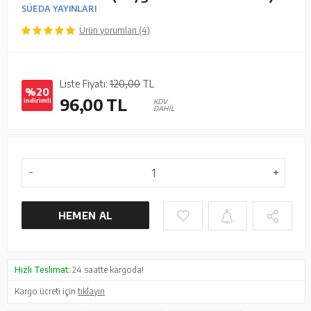
SÜEDA YAYINLARI
Ürün yorumları (4)
Liste Fiyatı:
120,00
TL
%20
96,00
TL
indirimli
KDV
DAHİL
HEMEN AL
Hızlı Teslimat:
24 saatte kargoda!
Kargo ücreti için
tıklayın