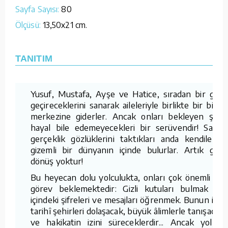
Sayfa Sayısı:
80
Ölçüsü:
13,50x21 cm.
TANITIM
Yusuf, Mustafa, Ayşe ve Hatice, sıradan bir gün
geçireceklerini sanarak aileleriyle birlikte bir bilim
merkezine giderler. Ancak onları bekleyen şey,
hayal bile edemeyecekleri bir serüvendir! Sanal
gerçeklik gözlüklerini taktıkları anda kendilerini
gizemli bir dünyanın içinde bulurlar. Artık geri
dönüş yoktur!
Bu heyecan dolu yolculukta, onları çok önemli bir
görev beklemektedir: Gizli kutuları bulmak ve
içindeki şifreleri ve mesajları öğrenmek. Bunun için
tarihî şehirleri dolaşacak, büyük âlimlerle tanışacak
ve hakikatin izini süreceklerdir... Ancak yolları