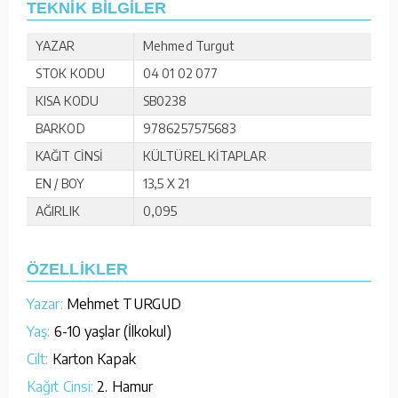
TEKNİK BİLGİLER
YAZAR
Mehmed Turgut
STOK KODU
04 01 02 077
KISA KODU
SB0238
BARKOD
9786257575683
KAĞIT CİNSİ
KÜLTÜREL KİTAPLAR
EN / BOY
13,5 X 21
AĞIRLIK
0,095
ÖZELLİKLER
Yazar:
Mehmet TURGUD
Yaş:
6-10 yaşlar (İlkokul)
Cilt:
Karton Kapak
Kağıt Cinsi:
2. Hamur