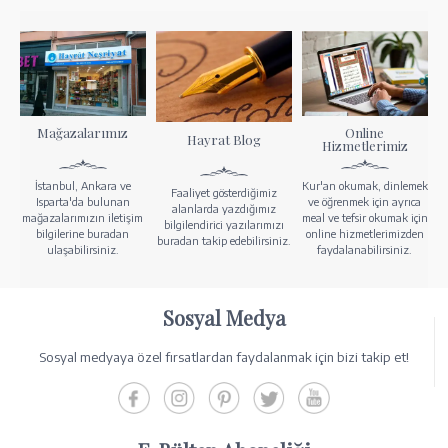
Mağazalarımız
Online
Hayrat Blog
Hizmetlerimiz
İstanbul, Ankara ve
Kur'an okumak, dinlemek
Faaliyet gösterdiğimiz
Isparta'da bulunan
ve öğrenmek için ayrıca
alanlarda yazdığımız
mağazalarımızın iletişim
meal ve tefsir okumak için
bilgilendirici yazılarımızı
bilgilerine buradan
online hizmetlerimizden
buradan takip edebilirsiniz.
ulaşabilirsiniz.
faydalanabilirsiniz.
Sosyal Medya
Sosyal medyaya özel fırsatlardan faydalanmak için bizi takip et!