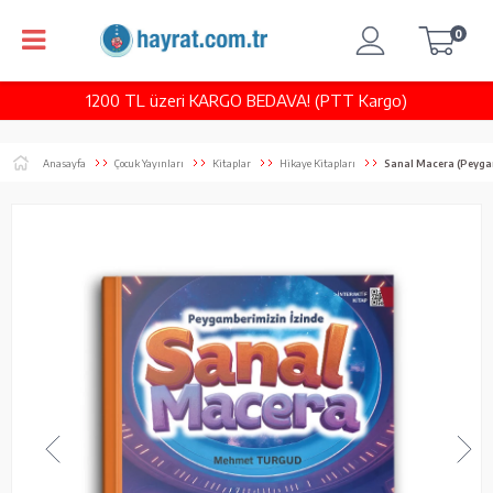
0
1200 TL üzeri KARGO BEDAVA! (PTT Kargo)
Anasayfa
Çocuk Yayınları
Kitaplar
Hikaye Kitapları
Sanal Macera (Peyga