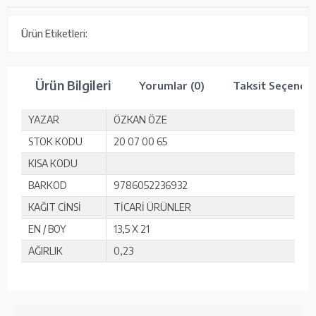
Ürün Etiketleri:
Ürün Bilgileri
Yorumlar (0)
Taksit Seçenekl
YAZAR
ÖZKAN ÖZE
STOK KODU
20 07 00 65
KISA KODU
BARKOD
9786052236932
KAĞIT CİNSİ
TİCARİ ÜRÜNLER
EN / BOY
13,5 X 21
AĞIRLIK
0,23