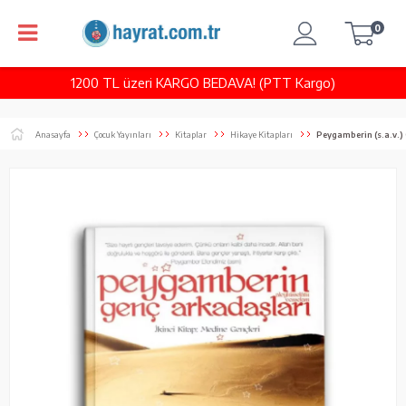
0
1200 TL üzeri KARGO BEDAVA! (PTT Kargo)
Anasayfa
Çocuk Yayınları
Kitaplar
Hikaye Kitapları
Peygamberin (s.a.v.) 