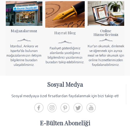
Mağazalarımız
Online
Hayrat Blog
Hizmetlerimiz
İstanbul, Ankara ve
Kur'an okumak, dinlemek
Faaliyet gösterdiğimiz
Isparta'da bulunan
ve öğrenmek için ayrıca
alanlarda yazdığımız
mağazalarımızın iletişim
meal ve tefsir okumak için
bilgilendirici yazılarımızı
bilgilerine buradan
online hizmetlerimizden
buradan takip edebilirsiniz.
ulaşabilirsiniz.
faydalanabilirsiniz.
Sosyal Medya
Sosyal medyaya özel fırsatlardan faydalanmak için bizi takip et!
E-Bülten Aboneliği