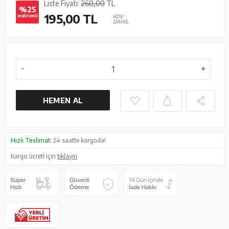
Liste Fiyatı:
260,00
TL
%25
195,00
TL
indirimli
KDV
DAHİL
HEMEN AL
Hızlı Teslimat:
24 saatte kargoda!
Kargo ücreti için
tıklayın