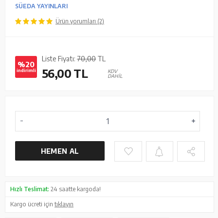
SÜEDA YAYINLARI
Ürün yorumları (2)
Liste Fiyatı:
70,00
TL
%20
56,00
TL
indirimli
KDV
DAHİL
HEMEN AL
Hızlı Teslimat:
24 saatte kargoda!
Kargo ücreti için
tıklayın