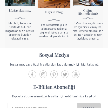
Mağazalarımız
Online
Hayrat Blog
Hizmetlerimiz
İstanbul, Ankara ve
Kur'an okumak, dinlemek
Faaliyet gösterdiğimiz
Isparta'da bulunan
ve öğrenmek için ayrıca
alanlarda yazdığımız
mağazalarımızın iletişim
meal ve tefsir okumak için
bilgilendirici yazılarımızı
bilgilerine buradan
online hizmetlerimizden
buradan takip edebilirsiniz.
ulaşabilirsiniz.
faydalanabilirsiniz.
Sosyal Medya
Sosyal medyaya özel fırsatlardan faydalanmak için bizi takip et!
E-Bülten Aboneliği
E-posta abonelerine özel fırsatlar için e-bültenimize kayıt ol!