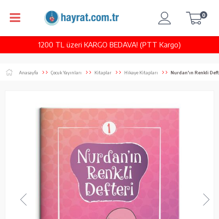
0
1200 TL üzeri KARGO BEDAVA! (PTT Kargo)
Anasayfa
Çocuk Yayınları
Kitaplar
Hikaye Kitapları
Nurdan'ın Renkli Defte