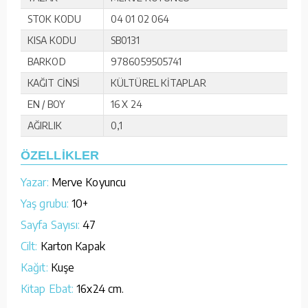
STOK KODU
04 01 02 064
KISA KODU
SB0131
BARKOD
9786059505741
KAĞIT CİNSİ
KÜLTÜREL KİTAPLAR
EN / BOY
16 X 24
AĞIRLIK
0,1
ÖZELLİKLER
Yazar:
Merve Koyuncu
Yaş grubu:
10+
Sayfa Sayısı:
47
Cilt:
Karton Kapak
Kağıt:
Kuşe
Kitap Ebat:
16x24 cm.