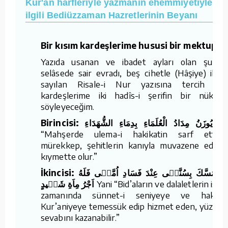
Kur'an harfleriyle yazmanın ehemmiyetiyle
ilgili Bediüzzaman Hazretlerinin Beyanı
Bir kısım kardeşlerime hususi bir mektuptu
Yazıda usanan ve ibadet ayları olan şuhûr
selâsede sair evradı, beş cihetle (Hâşiye) ibad
sayılan Risale-i Nur yazısına tercih ed
kardeşlerime iki hadîs-i şerifin bir nüktesi
söyleyeceğim.
Birincisi: يُوزَنُ مِدَادُ الْعُلَمَاءِ بِدِمَاءِ الشُّهَدَاءِ
Ya
“Mahşerde ulema-i hakikatin sarf ettikle
mürekkep, şehitlerin kanıyla muvazene edilir;
kıymette olur.”
İkincisi: مَنْ تَمَسَّكَ بِسُنَّتٖى عِنْدَ فَسَادِ اُمَّتٖى فَلَهُ
اَجْرُ مِاَةِ شَهٖيدٍ
Yani “Bid’aların ve dalaletlerin istila
zamanında sünnet-i seniyeye ve hakikat
Kur’aniyeye temessük edip hizmet eden, yüz şeh
sevabını kazanabilir.”