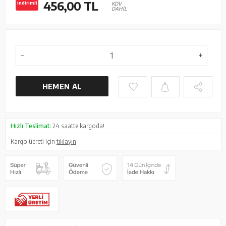
456,00
TL
indirimli
KDV
DAHİL
HEMEN AL
Hızlı Teslimat:
24 saatte kargoda!
Kargo ücreti için
tıklayın