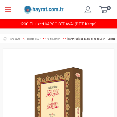
0
1200 TL üzeri KARGO BEDAVA! (PTT Kargo)
Anasayfa
Risale-i Nur
Yazı Eserleri
İşarat-ül İcaz (Gölgeli Yazı Eseri - Ciltsiz)