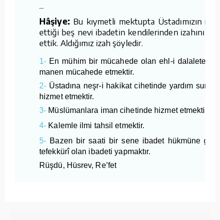
...
Hâşiye:
Bu kıymetli mektupta Üstadımızın işar
ettiği beş nevi ibadetin kendilerinden izahını tal
ettik. Aldığımız izah şöyledir.
1-
En mühim bir mücahede olan ehl-i dalalete kar
manen mücahede etmektir.
2-
Üstadına neşr-i hakikat cihetinde yardım suretiy
hizmet etmektir.
3-
Müslümanlara iman cihetinde hizmet etmektir.
4-
Kalemle ilmi tahsil etmektir.
5-
Bazen bir saati bir sene ibadet hükmüne geç
tefekkürî olan ibadeti yapmaktır.
Rüşdü, Hüsrev, Re’fet