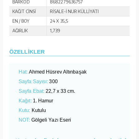
BARKOD
8682279636757
KAĞIT CİNSİ
RİSALE-İ NUR KÜLLİYATI
EN / BOY
24 X 35,5
AĞIRLIK
1,739
ÖZELLİKLER
Hat:
Ahmed Hüsrev Altınbaşak
Sayfa Sayısı:
300
Sayfa Ebat:
22,7 x 33 cm.
Kağıt:
1. Hamur
Kutu:
Kutulu
NOT:
Gölgeli Yazı Eseri