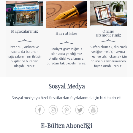
Mağazalarımız
Online
Hayrat Blog
Hizmetlerimiz
İstanbul, Ankara ve
Kur'an okumak, dinlemek
Faaliyet gösterdiğimiz
Isparta'da bulunan
ve öğrenmek için ayrıca
alanlarda yazdığımız
mağazalarımızın iletişim
meal ve tefsir okumak için
bilgilendirici yazılarımızı
bilgilerine buradan
online hizmetlerimizden
buradan takip edebilirsiniz.
ulaşabilirsiniz.
faydalanabilirsiniz.
Sosyal Medya
Sosyal medyaya özel fırsatlardan faydalanmak için bizi takip et!
E-Bülten Aboneliği