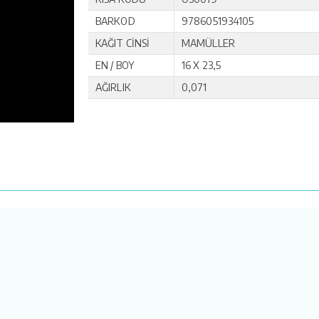
BARKOD
9786051934105
KAĞIT CİNSİ
MAMÜLLER
EN / BOY
16 X 23,5
AĞIRLIK
0,071