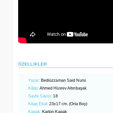
ÖZELLİKLER
Yazar:
Bediüzzaman Said Nursi
Kâtip:
Ahmed Hüsrev Altınbaşak
Sayfa Sayısı:
18
Kitap Ebat:
23x17 cm. (Orta Boy)
Kapak:
Karton Kapak