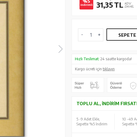
%5
31,35
TL
KDV
indirimli
DAHİL
SEPETE
Hızlı Teslimat:
24 saatte kargoda!
Kargo ücreti için
tıklayın
TOPLU AL, İNDIRIM FIRSAT
5 -
9 Adet Ekle,
10 -
49 Ad
Sepette %5 İndirim
Sepette 