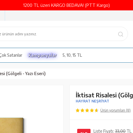
1200 TL üzeri KARGO BEDAVA! (PTT Kargo)
Çok Satanlar
Kampanyalar
5, 10, 15 TL
esi (Gölgeli - Yazı Eseri)
İktisat Risalesi (Gölg
HAYRAT NEŞRİYAT
Ürün yorumları (8)
Liste Fiyatı:
33,00
TL