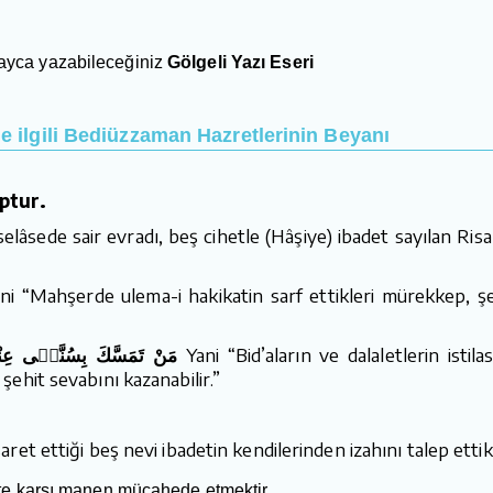
olayca yazabileceğiniz
Gölgeli Yazı Eseri
e ilgili Bediüzzaman Hazretlerinin Beyanı
ptur.
elâsede sair evradı, beş cihetle (Hâşiye) ibadet sayılan Risa
i “Mahşerde ulema-i hakikatin sarf ettikleri mürekkep, şe
مَنْ تَمَسَّكَ بِسُنَّتٖى عِنْدَ ف
Yani “Bid’aların ve dalaletlerin isti
ehit sevabını kazanabilir.”
et ettiği beş nevi ibadetin kendilerinden izahını talep ettik.
te karşı manen mücahede etmektir.