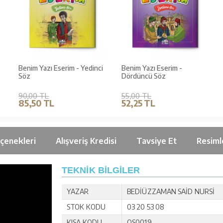
Benim Yazı Eserim - Yedinci
Benim Yazı Eserim -
Söz
Dördüncü Söz
90,00 TL
55,00 TL
85,50 TL
52,25 TL
çenekleri
Alışveriş Kredisi
Tavsiye Et
Resiml
TEKNİK BİLGİLER
YAZAR
BEDİÜZZAMAN SAİD NURSİ
STOK KODU
03 20 53 08
KISA KODU
OS0019