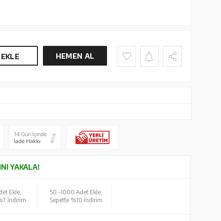
HEMEN AL
 EKLE
INI YAKALA!
et Ekle,
50 -
1000 Adet Ekle,
%7 İndirim
Sepette %10 İndirim