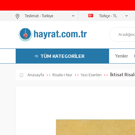
Türkçe - TL
Teslimat -
TÜM KATEGORİLER
Yeniler
İktisat Risal
Anasayfa
Risale-i Nur
Yazı Eserleri