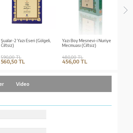
Şualar-2 Yazı Eseri (Gölgeli,
Yazı Boy Mesnevi-i Nuriye
Sirac
Ciltsiz)
Mecmuası (Ciltsiz)
Eseri
590,00 TL
480,00 TL
520,
560,50 TL
456,00 TL
494
er
Video