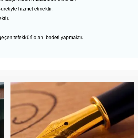
uretiyle hizmet etmektir.
tir.
eçen tefekkürî olan ibadeti yapmaktır.