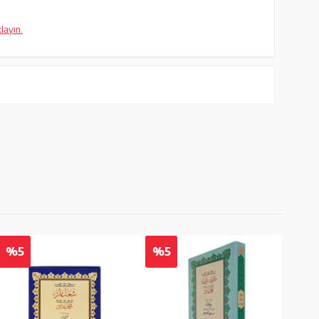
klayın.
%5
%5
%5