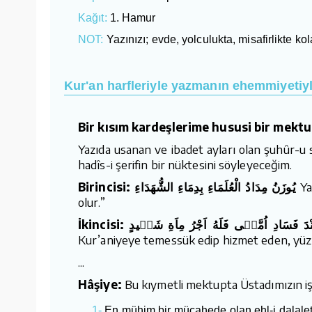
Kağıt:
1. Hamur
NOT:
Yazınızı; evde, yolculukta, misafirlikte k
Kur'an harfleriyle yazmanın ehemmiyetiyl
Bir kısım kardeşlerime hususi bir mektu
Yazıda usanan ve ibadet ayları olan şuhûr-u s
hadîs-i şerifin bir nüktesini söyleyeceğim.
Birincisi: يُوزَنُ مِدَادُ الْعُلَمَاءِ بِدِمَاءِ الشُّهَدَاءِ
Yan
olur.”
İkincisi: َسَادِ اُمَّتٖى فَلَهُ اَجْرُ مِاَةِ شَهٖيدٍ
Kur’aniyeye temessük edip hizmet eden, yüz ş
...
Hâşiye:
Bu kıymetli mektupta Üstadımızın işar
1-
En mühim bir mücahede olan ehl-i dalale