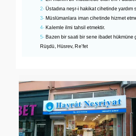
2-
Üstadına neşr-i hakikat cihetinde yardım s
3-
Müslümanlara iman cihetinde hizmet etmek
4-
Kalemle ilmi tahsil etmektir.
5-
Bazen bir saati bir sene ibadet hükmüne g
Rüşdü, Hüsrev, Re’fet