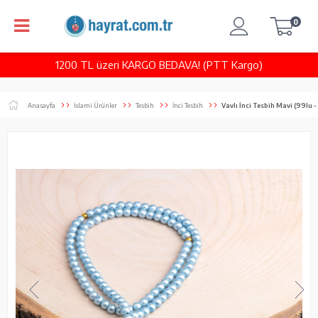
0
1200 TL üzeri KARGO BEDAVA! (PTT Kargo)
Anasayfa
İslami Ürünler
Tesbih
İnci Tesbih
Vavlı İnci Tesbih Mavi (99lu