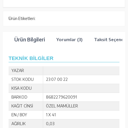
Ürün Etiketleri:
Ürün Bilgileri
Yorumlar (3)
Taksit Seçenekl
TEKNİK BİLGİLER
YAZAR
STOK KODU
23 07 00 22
KISA KODU
BARKOD
8682279620091
KAĞIT CİNSİ
ÖZEL MAMÜLLER
EN / BOY
1 X 41
AĞIRLIK
0,03