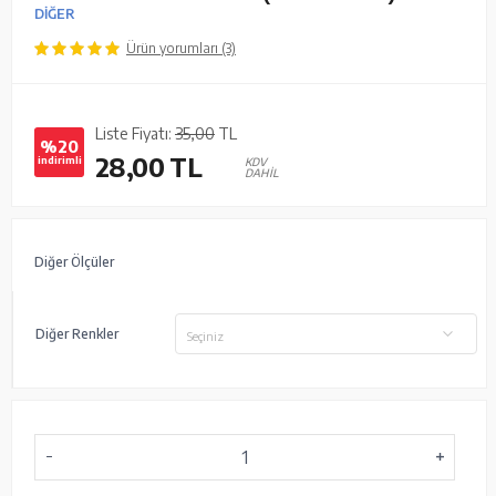
DİĞER
Ürün yorumları (3)
Liste Fiyatı:
35,00
TL
%20
28,00
TL
indirimli
KDV
DAHİL
Diğer Ölçüler
Diğer Renkler
Seçiniz