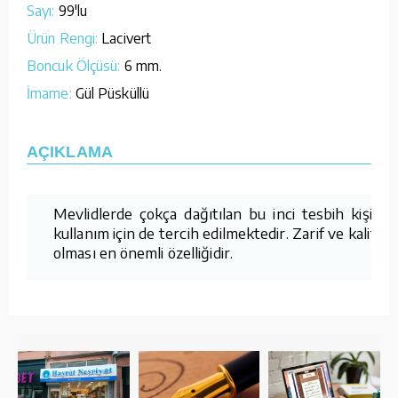
Sayı:
99'lu
Ürün Rengi:
Lacivert
Boncuk Ölçüsü:
6 mm.
İmame:
Gül Püsküllü
AÇIKLAMA
Mevlidlerde çokça dağıtılan bu inci tesbih kişisel
kullanım için de tercih edilmektedir. Zarif ve kaliteli
olması en önemli özelliğidir.