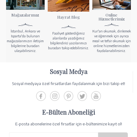
Mağazalarımız
Online
Hayrat Blog
Hizmetlerimiz
İstanbul, Ankara ve
Kur'an okumak, dinlemek
Faaliyet gösterdiğimiz
Isparta'da bulunan
ve öğrenmek için ayrıca
alanlarda yazdığımız
mağazalarımızın iletişim
meal ve tefsir okumak için
bilgilendirici yazılarımızı
bilgilerine buradan
online hizmetlerimizden
buradan takip edebilirsiniz.
ulaşabilirsiniz.
faydalanabilirsiniz.
Sosyal Medya
Sosyal medyaya özel fırsatlardan faydalanmak için bizi takip et!
E-Bülten Aboneliği
E-posta abonelerine özel fırsatlar için e-bültenimize kayıt ol!