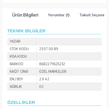
Ürün Bilgileri
Yorumlar (1)
Taksit Seçenekle
TEKNİK BİLGİLER
YAZAR
STOK KODU
23 07 00 89
KISA KODU
BARKOD
8682279625232
KAĞIT CİNSİ
ÖZEL MAMÜLLER
EN / BOY
2 X 42
AĞIRLIK
0,1
ÖZELLİKLER