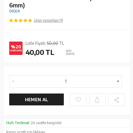
6mm)
DİĞER
Ürün yorumları (1)
Liste Fiyatı:
50,00
TL
%20
40,00
TL
indirimli
KDV
DAHİL
HEMEN AL
Hızlı Teslimat:
24 saatte kargoda!
Kargo ücreti için
tıklayın