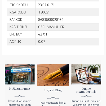
STOK KODU
23 07 01 71
KISA KODU
TS0051
BARKOD
8683688028164
KAĞIT CİNSİ
ÖZEL MAMÜLLER
EN / BOY
42 X 1
AĞIRLIK
0,07
Mağazalarımız
Online
Hayrat Blog
Hizmetlerimiz
İstanbul, Ankara ve
Kur'an okumak, dinlemek
Faaliyet gösterdiğimiz
Isparta'da bulunan
ve öğrenmek için ayrıca