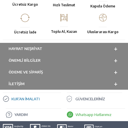
Ücretsiz Kargo
Hızlı Teslimat
Kapıda Ödeme
Toplu Al, Kazan
Uluslararası Kargo
Ücretsiz İade
HAYRAT NEŞRIYAT
ÖNEMLI BILGILER
ÖDEME VE SİPARİŞ
İLETİŞİM
KUR’AN İMALATI
GÜVENCELERİNİZ
YARDIM
Whatsapp Hatlarımız