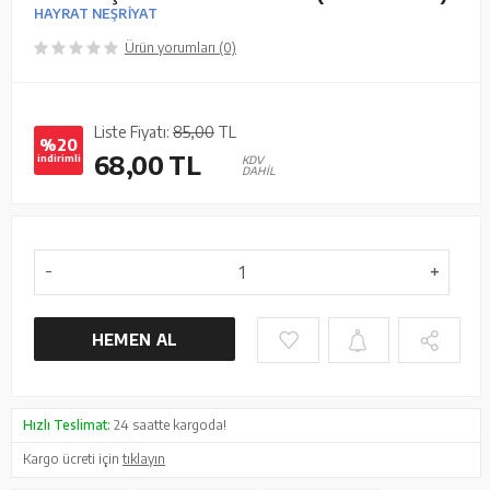
HAYRAT NEŞRİYAT
Ürün yorumları (0)
Liste Fiyatı:
85,00
TL
%20
68,00
TL
indirimli
KDV
DAHİL
HEMEN AL
Hızlı Teslimat:
24 saatte kargoda!
Kargo ücreti için
tıklayın