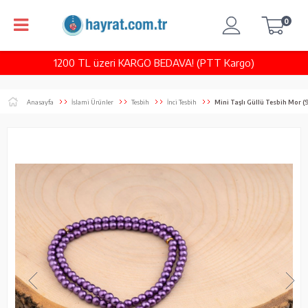
0
1200 TL üzeri KARGO BEDAVA! (PTT Kargo)
Anasayfa
İslami Ürünler
Tesbih
İnci Tesbih
Mini Taşlı Güllü Tesbih Mor 