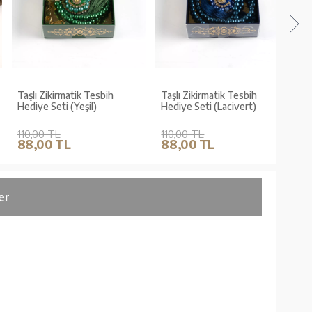
Taşlı Zikirmatik Tesbih
Taşlı Zikirmatik Tesbih
Taşlı
Hediye Seti (Yeşil)
Hediye Seti (Lacivert)
Hedi
110,00 TL
110,00 TL
110,
88,00 TL
88,00 TL
88,
er