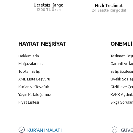
Ücretsiz Kargo
Hızlı Teslimat
1200 TL Üzeri
24 Saatte Kargoda!
HAYRAT NEŞRIYAT
ÖNEMLI 
Hakkımızda
Teslimat Koşu
Mağazalarımız
Garanti ve İa
Toptan Satış
Satış Sözleş
XML Liste Başvuru
Üyelik Sözle
Kur'an ve Tevafuk
Gizlilik ve Çe
Yayın Kataloğumuz
KVKK Aydınl
Fiyat Listesi
Sıkça Sorulan
KUR’AN İMALATI
GÜVE