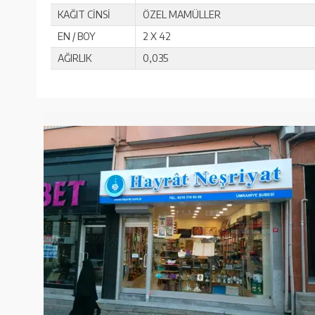
KAĞIT CİNSİ
ÖZEL MAMÜLLER
EN / BOY
2 X 42
AĞIRLIK
0,035