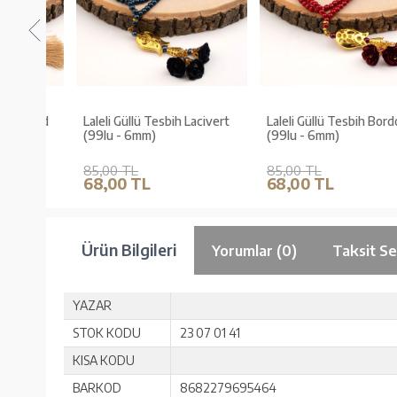
h Gold
Laleli Güllü Tesbih Lacivert
Laleli Güllü Tesbih Bordo
(99lu - 6mm)
(99lu - 6mm)
85,00 TL
85,00 TL
68,00 TL
68,00 TL
Ürün Bilgileri
Yorumlar (0)
Taksit Se
YAZAR
STOK KODU
23 07 01 41
KISA KODU
BARKOD
8682279695464