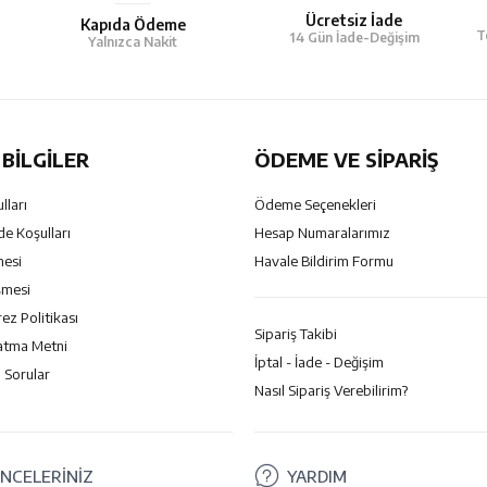
Ücretsiz İade
Kapıda Ödeme
T
14 Gün İade-Değişim
Yalnızca Nakit
BILGILER
ÖDEME VE SİPARİŞ
lları
Ödeme Seçenekleri
de Koşulları
Hesap Numaralarımız
mesi
Havale Bildirim Formu
şmesi
rez Politikası
Sipariş Takibi
atma Metni
İptal - İade - Değişim
 Sorular
Nasıl Sipariş Verebilirim?
NCELERİNİZ
YARDIM