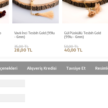
Vavlı İnci Tesbih Gold (99lu
Gül Püsküllü Tesbih Gold
- 6mm)
(99lu - 6mm)
35,00 TL
50,00 TL
28,00 TL
40,00 TL
çenekleri
Alışveriş Kredisi
Tavsiye Et
Resiml