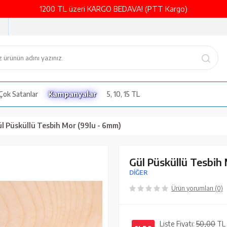
1200 TL üzeri KARGO BEDAVA! (PTT Kargo)
Çok Satanlar
Kampanyalar
5, 10, 15 TL
l Püsküllü Tesbih Mor (99lu - 6mm)
Gül Püsküllü Tesbih
DİĞER
Ürün yorumları (0)
Liste Fiyatı:
50,00
TL