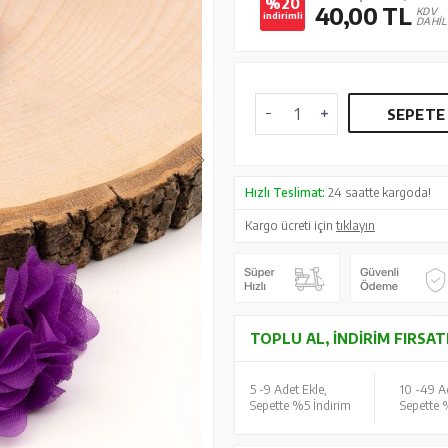
%20
40,00
TL
KDV
indirimli
DAHİL
SEPETE
Hızlı Teslimat:
24 saatte kargoda!
Kargo ücreti için
tıklayın
TOPLU AL, İNDIRIM FIRSAT
5 -
9 Adet Ekle,
10 -
49 Ad
Sepette %5 İndirim
Sepette 