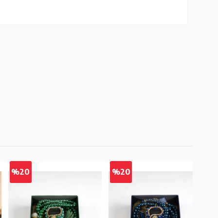
%20
%20
%2