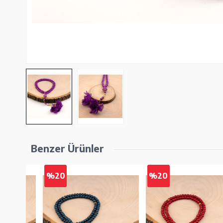
Benzer Ürünler
%20
%20