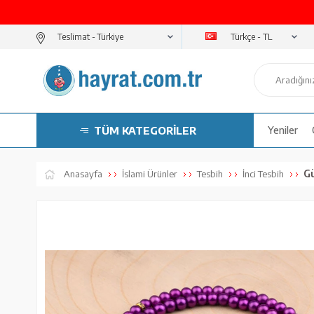
Türkçe - TL
Teslimat -
TÜM KATEGORİLER
Yeniler
Gü
Anasayfa
İslami Ürünler
Tesbih
İnci Tesbih