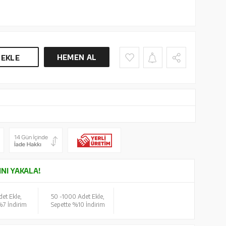
HEMEN AL
 EKLE
INI YAKALA!
et Ekle,
50 -
1000 Adet Ekle,
%7 İndirim
Sepette %10 İndirim