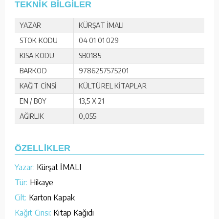
TEKNİK BİLGİLER
YAZAR
KÜRŞAT İMALI
STOK KODU
04 01 01 029
KISA KODU
SB0185
BARKOD
9786257575201
KAĞIT CİNSİ
KÜLTÜREL KİTAPLAR
EN / BOY
13,5 X 21
AĞIRLIK
0,055
ÖZELLİKLER
Yazar:
Kürşat İMALI
Tür:
Hikaye
Cilt:
Karton Kapak
Kağıt Cinsi:
Kitap Kağıdı