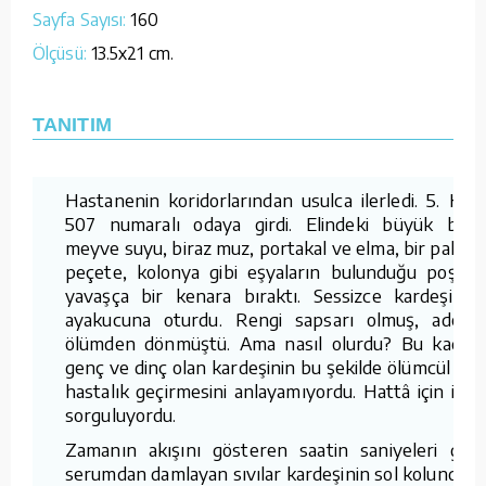
Sayfa Sayısı:
160
Ölçüsü:
13.5x21 cm.
TANITIM
Hastanenin koridorlarından usulca ilerledi. 5. Kat
507 numaralı odaya girdi. Elindeki büyük boy
meyve suyu, biraz muz, portakal ve elma, bir paket
peçete, kolonya gibi eşyaların bulunduğu poşeti
yavaşça bir kenara bıraktı. Sessizce kardeşinin
ayakucuna oturdu. Rengi sapsarı olmuş, adeta
ölümden dönmüştü. Ama nasıl olurdu? Bu kadar
genç ve dinç olan kardeşinin bu şekilde ölümcül bir
hastalık geçirmesini anlayamıyordu. Hattâ için için
sorguluyordu.
Zamanın akışını gösteren saatin saniyeleri gibi
serumdan damlayan sıvılar kardeşinin sol kolundan