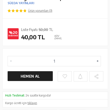
SÜEDA YAYINLARI
Ürün yorumları (3)
Liste Fiyatı:
50,00
TL
%20
40,00
TL
indirimli
KDV
DAHİL
HEMEN AL
Hızlı Teslimat:
24 saatte kargoda!
Kargo ücreti için
tıklayın