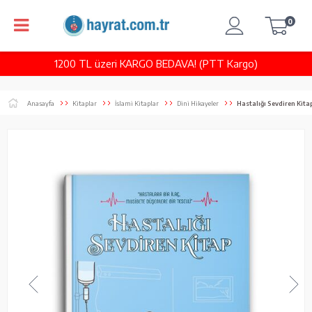
0
1200 TL üzeri KARGO BEDAVA! (PTT Kargo)
Anasayfa
Kitaplar
İslami Kitaplar
Dini Hikayeler
Hastalığı Sevdiren Kita