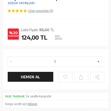
SÜEDA YAYINLARI
Ürün yorumları (9)
Liste Fiyatı:
155,00
TL
%20
124,00
TL
indirimli
KDV
DAHİL
HEMEN AL
Hızlı Teslimat:
24 saatte kargoda!
Kargo ücreti için
tıklayın