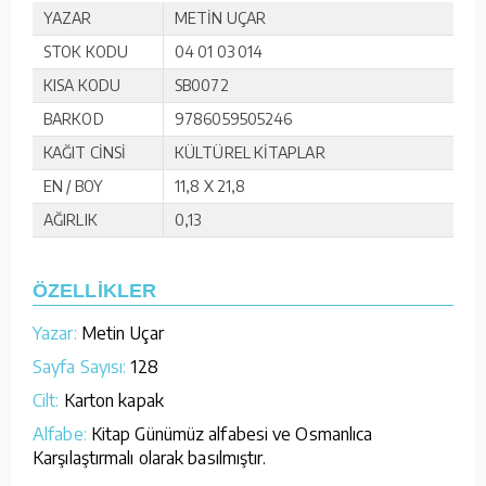
YAZAR
METİN UÇAR
STOK KODU
04 01 03 014
KISA KODU
SB0072
BARKOD
9786059505246
KAĞIT CİNSİ
KÜLTÜREL KİTAPLAR
EN / BOY
11,8 X 21,8
AĞIRLIK
0,13
ÖZELLİKLER
Yazar:
Metin Uçar
Sayfa Sayısı:
128
Cilt:
Karton kapak
Alfabe:
Kitap Günümüz alfabesi ve Osmanlıca
Karşılaştırmalı olarak basılmıştır.