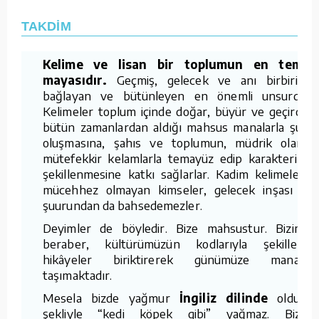
TAKDİM
Kelime ve lisan bir toplumun en temel
mayasıdır.
Geçmiş, gelecek ve anı birbiriyle
bağlayan ve bütünleyen en önemli unsurdur.
Kelimeler toplum içinde doğar, büyür ve geçirdiği
bütün zamanlardan aldığı mahsus manalarla şuur
oluşmasına, şahıs ve toplumun, müdrik olarak
mütefekkir kelamlarla temayüz edip karakterinin
şekillenmesine katkı sağlarlar. Kadim kelimelerle
mücehhez olmayan kimseler, gelecek inşası ve
şuurundan da bahsedemezler.
Deyimler de böyledir. Bize mahsustur. Bizimle
beraber, kültürümüzün kodlarıyla şekillenip
hikâyeler biriktirerek günümüze manalar
taşımaktadır.
Mesela bizde yağmur
İngiliz dilinde
olduğu
şekliyle “kedi köpek gibi” yağmaz. Bizde