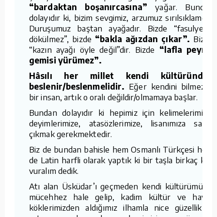
“bardaktan boşanırcasına”
yağar. Bundan
dolayıdır ki, bizim sevgimiz, arzumuz sırılsıklamdır.
Duruşumuz baştan ayağadır. Bizde “fasulyeler
dökülmez”, bizde
“bakla ağızdan çıkar”.
Bizde
“kazın ayağı öyle değil”dir. Bizde
“lafla peynir
gemisi yürümez”.
Hâsılı her millet kendi kültüründen
beslenir/beslenmelidir.
Eğer kendini bilmezse
bir insan, artık o oralı değildir/olmamaya başlar.
Bundan dolayıdır ki hepimiz için kelimelerimize,
deyimlerimize, atasözlerimize, lisanımıza sahip
çıkmak gerekmektedir.
Biz de bundan bahisle hem Osmanlı Türkçesi hem
de Latin harfli olarak yaptık ki bir taşla birkaç kuş
vuralım dedik.
Atı alan Üsküdar’ı geçmeden kendi kültürümüzle
mücehhez hale gelip, kadim kültür ve hayat
köklerimizden aldığımız ilhamla nice güzellikleri