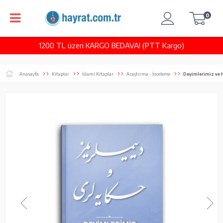
0
1200 TL üzeri KARGO BEDAVA! (PTT Kargo)
Anasayfa
Kitaplar
İslami Kitaplar
Araştırma - İnceleme
Deyimlerimiz ve H