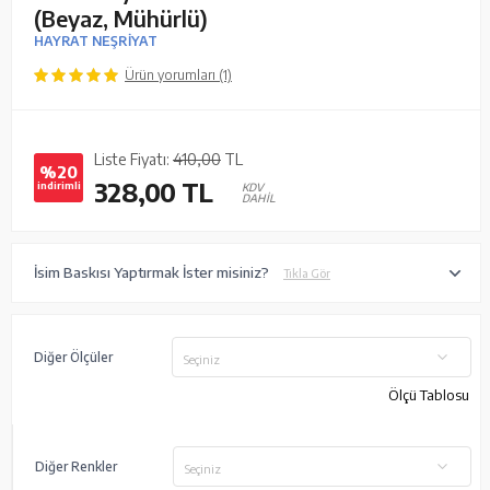
(Beyaz, Mühürlü)
HAYRAT NEŞRİYAT
Ürün yorumları (1)
Liste Fiyatı:
410,00
TL
%20
328,00
TL
indirimli
KDV
DAHİL
İsim Baskısı Yaptırmak İster misiniz?
Tıkla Gör
Diğer Ölçüler
Seçiniz
Ölçü Tablosu
Diğer Renkler
Seçiniz