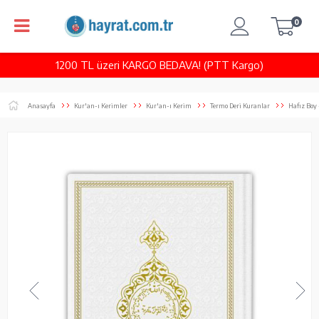
0
1200 TL üzeri KARGO BEDAVA! (PTT Kargo)
Anasayfa
Kur'an-ı Kerimler
Kur'an-ı Kerim
Termo Deri Kuranlar
Hafız Boy