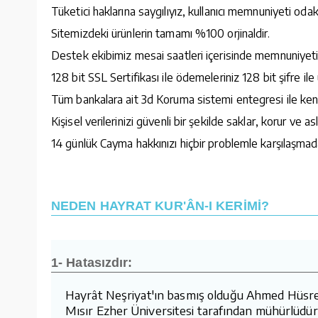
Tüketici haklarına saygılıyız, kullanıcı memnuniyeti oda
Sitemizdeki ürünlerin tamamı %100 orjinaldir.
Destek ekibimiz mesai saatleri içerisinde memnuniyetin
128 bit SSL Sertifikası ile ödemeleriniz 128 bit şifre il
Tüm bankalara ait 3d Koruma sistemi entegresi ile kendi
Kişisel verilerinizi güvenli bir şekilde saklar, korur ve as
14 günlük Cayma hakkınızı hiçbir problemle karşılaşmada
NEDEN HAYRAT KUR'ÂN-I KERİMİ?
1- Hatasızdır:
Hayrât Neşriyat'ın basmış olduğu Ahmed Hüsrev h
Mısır Ezher Üniversitesi tarafından mühürlüdür.