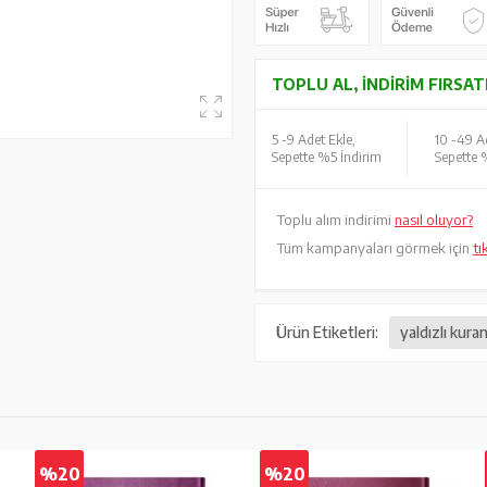
TOPLU AL, İNDIRIM FIRSAT
5 -
9 Adet Ekle,
10 -
49 Ad
Sepette %5 İndirim
Sepette 
Toplu alım indirimi
nasıl oluyor?
Tüm kampanyaları görmek için
tı
Ürün Etiketleri:
yaldızlı kura
%20
%20