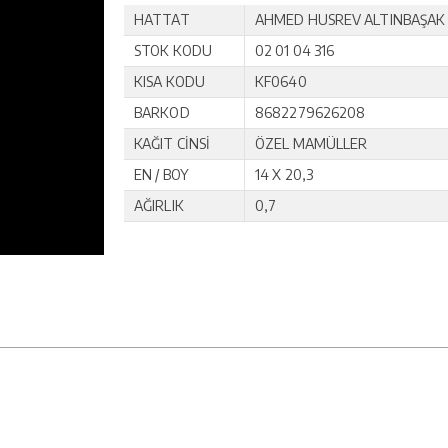
HATTAT
AHMED HUSREV ALTINBAŞAK
STOK KODU
02 01 04 316
KISA KODU
KF0640
BARKOD
8682279626208
KAĞIT CİNSİ
ÖZEL MAMÜLLER
EN / BOY
14 X 20,3
AĞIRLIK
0,7