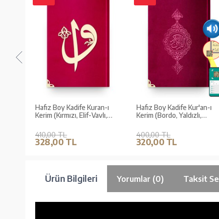
an-ı
Hafız Boy Kadife Kuran-ı
Hafız Boy Kadife Kur'an-ı
akışlı,
Kerim (Kırmızı, Elif-Vavlı,
Kerim (Bordo, Yaldızlı,
Mühürlü)
Mühürlü)
410,00 TL
400,00 TL
328,00 TL
320,00 TL
Ürün Bilgileri
Yorumlar (0)
Taksit Se