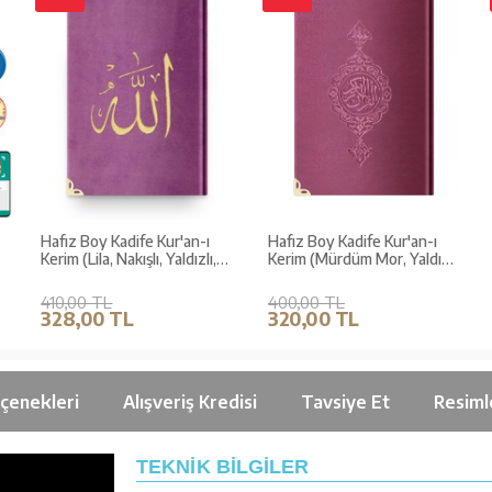
Hafız Boy Kadife Kur'an-ı
Hafız Boy Kadife Kur'an-ı
Kerim (Lila, Nakışlı, Yaldızlı,
Kerim (Mürdüm Mor, Yaldızlı,
Mühürlü)
Mühürlü)
410,00 TL
400,00 TL
328,00 TL
320,00 TL
çenekleri
Alışveriş Kredisi
Tavsiye Et
Resiml
TEKNİK BİLGİLER