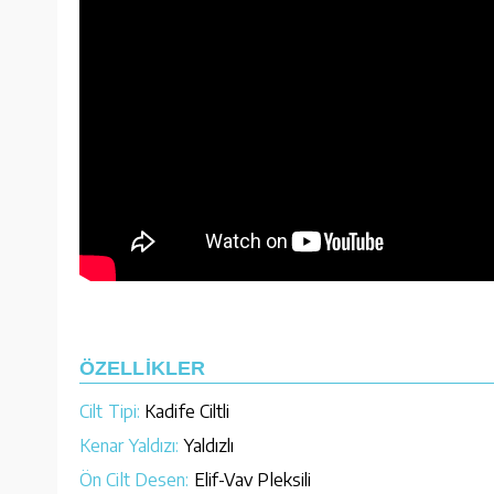
ÖZELLİKLER
Cilt Tipi:
Kadife Ciltli
Kenar Yaldızı:
Yaldızlı
Ön Cilt Desen:
Elif-Vav Pleksili