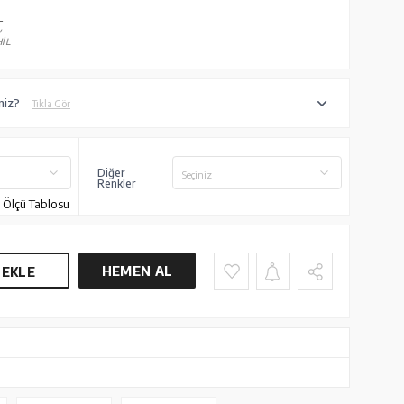
L
V
İL
niz?
Tıkla Gör
Diğer
Seçiniz
Renkler
Ölçü Tablosu
HEMEN AL
 EKLE