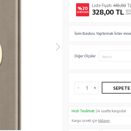
Liste Fiyatı:
410,00
T
%20
328,00
TL
KD
indirimli
DAH
İsim Baskısı Yaptırmak İster misi
Diğer Ölçüler
Seçiniz
SEPETE
Hızlı Teslimat:
24 saatte kargoda!
Kargo ücreti için
tıklayın