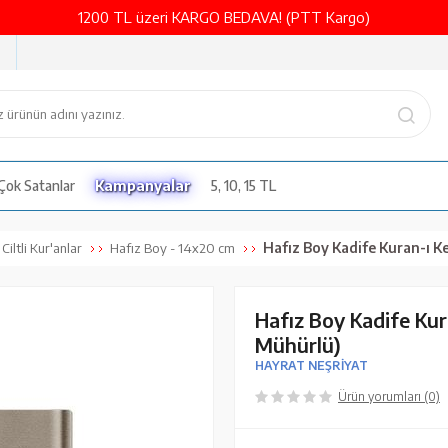
1200 TL üzeri KARGO BEDAVA! (PTT Kargo)
Çok Satanlar
Kampanyalar
5, 10, 15 TL
Hafız Boy Kadife Kuran-ı Kerim (Vizon, Eli
Ciltli Kur'anlar
Hafız Boy - 14x20 cm
Hafız Boy Kadife Kuran
Mühürlü)
HAYRAT NEŞRİYAT
Ürün yorumları (0)