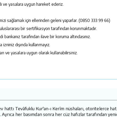
klı ve yasalara uygun hareket ederiz.
izi sağlamak için ellerinden geleni yaparlar. (0850 333 99 66)
e uluslararası bir sertifikasyon tarafından korunmaktadır.
 bankanız tarafından ilave bir koruma altındasınız.
la izniniz dışında kullanmayız.
n ve yasalara uygun olarak kullanabilirsiniz.
attı Tevâfuklu Kur'an-ı Kerîm nüshaları, otoritelerce hatasız
 Ayrıca her basımdan sonra her cüz hafızlar tarafından yeni