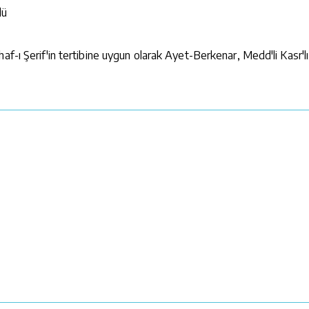
lü
-ı Şerif'in tertibine uygun olarak Ayet-Berkenar, Medd'li Kasr'lı o