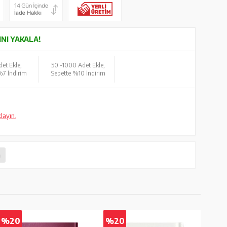
INI YAKALA!
et Ekle,
50 -
1000 Adet Ekle,
%7 İndirim
Sepette %10 İndirim
klayın.
n
%20
%20
%2