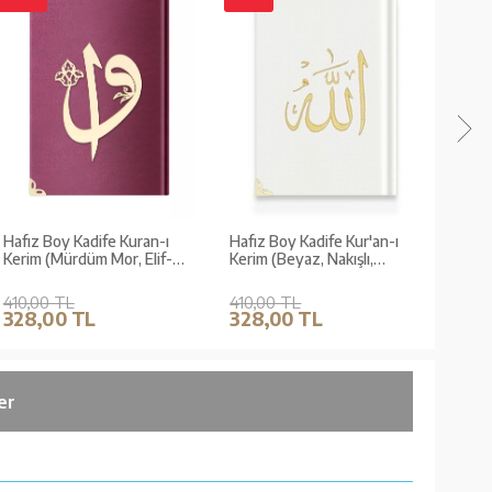
Hafız Boy Kadife Kuran-ı
Hafız Boy Kadife Kur'an-ı
Hafız
Kerim (Mürdüm Mor, Elif-
Kerim (Beyaz, Nakışlı,
Kerim
Vavlı, Yaldızlı)
Yaldızlı, Mühürlü)
Mühü
410,00 TL
410,00 TL
400,
328,00 TL
328,00 TL
320
er