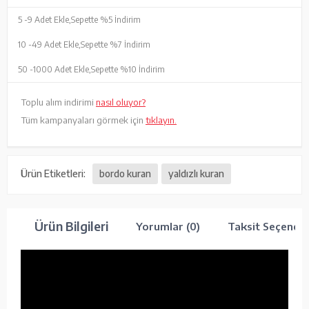
5 -
9 Adet Ekle,
Sepette %5 İndirim
10 -
49 Adet Ekle,
Sepette %7 İndirim
50 -
1000 Adet Ekle,
Sepette %10 İndirim
Toplu alım indirimi
nasıl oluyor?
Tüm kampanyaları görmek için
tıklayın.
Ürün Etiketleri:
bordo kuran
yaldızlı kuran
Ürün Bilgileri
Yorumlar (0)
Taksit Seçenekl