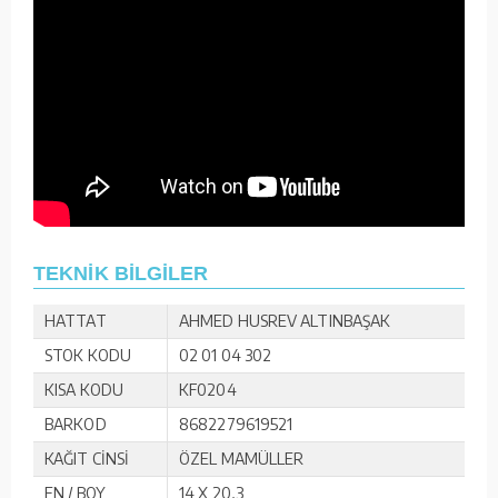
TEKNİK BİLGİLER
HATTAT
AHMED HUSREV ALTINBAŞAK
STOK KODU
02 01 04 302
KISA KODU
KF0204
BARKOD
8682279619521
KAĞIT CİNSİ
ÖZEL MAMÜLLER
EN / BOY
14 X 20,3