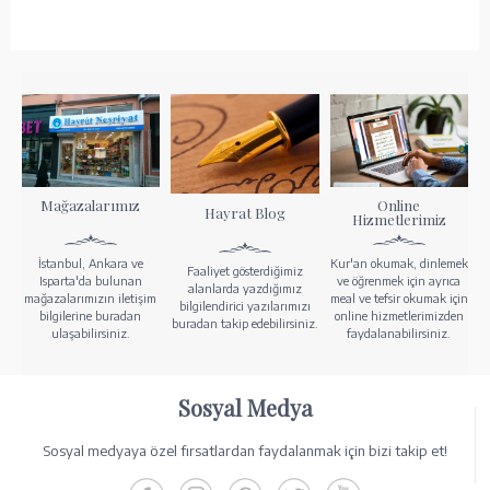
Mağazalarımız
Online
Hayrat Blog
Hizmetlerimiz
İstanbul, Ankara ve
Kur'an okumak, dinlemek
Faaliyet gösterdiğimiz
Isparta'da bulunan
ve öğrenmek için ayrıca
alanlarda yazdığımız
mağazalarımızın iletişim
meal ve tefsir okumak için
bilgilendirici yazılarımızı
bilgilerine buradan
online hizmetlerimizden
buradan takip edebilirsiniz.
ulaşabilirsiniz.
faydalanabilirsiniz.
Sosyal Medya
Sosyal medyaya özel fırsatlardan faydalanmak için bizi takip et!