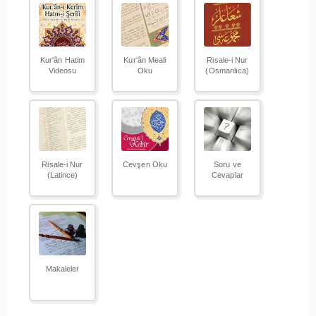
Kur'ân Hatim
Kur'ân Meali
Risale-i Nur
Videosu
Oku
(Osmanlıca)
Risale-i Nur
Cevşen Oku
Soru ve
(Latince)
Cevaplar
Makaleler