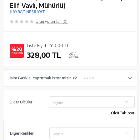
Elif-Vavlı, Mühürlü)
HAYRAT NEŞRİYAT
Ürün yorumları (0)
Liste Fiyatı:
410,00
TL
%20
328,00
TL
indirimli
KDV
DAHİL
İsim Baskısı Yaptırmak İster misiniz?
Tıkla Gör
Diğer Ölçüler
Seçiniz
Ölçü Tablosu
Diğer Renkler
Seçiniz