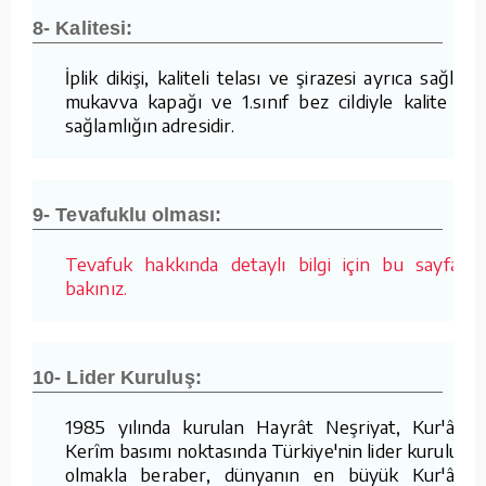
8- Kalitesi:
İplik dikişi, kaliteli telası ve şirazesi ayrıca sağlam
mukavva kapağı ve 1.sınıf bez cildiyle kalite ve
sağlamlığın adresidir.
9- Tevafuklu olması:
Tevafuk hakkında detaylı bilgi için bu sayfaya
bakınız.
10- Lider Kuruluş:
1985 yılında kurulan Hayrât Neşriyat, Kur'ân-ı
Kerîm basımı noktasında Türkiye'nin lider kuruluşu
olmakla beraber, dünyanın en büyük Kur'ân-ı