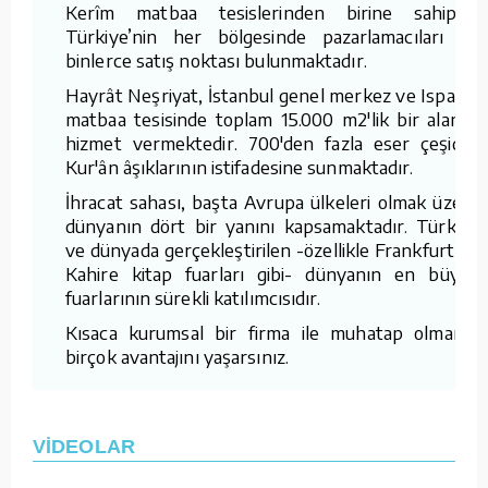
Kerîm matbaa tesislerinden birine sahiptir.
Türkiye’nin her bölgesinde pazarlamacıları ve
binlerce satış noktası bulunmaktadır.
Hayrât Neşriyat, İstanbul genel merkez ve Isparta
matbaa tesisinde toplam 15.000 m2'lik bir alanda
hizmet vermektedir. 700'den fazla eser çeşidini
Kur'ân âşıklarının istifadesine sunmaktadır.
İhracat sahası, başta Avrupa ülkeleri olmak üzere
dünyanın dört bir yanını kapsamaktadır. Türkiye
ve dünyada gerçekleştirilen -özellikle Frankfurt ve
Kahire kitap fuarları gibi- dünyanın en büyük
fuarlarının sürekli katılımcısıdır.
Kısaca kurumsal bir firma ile muhatap olmanın
birçok avantajını yaşarsınız.
VİDEOLAR