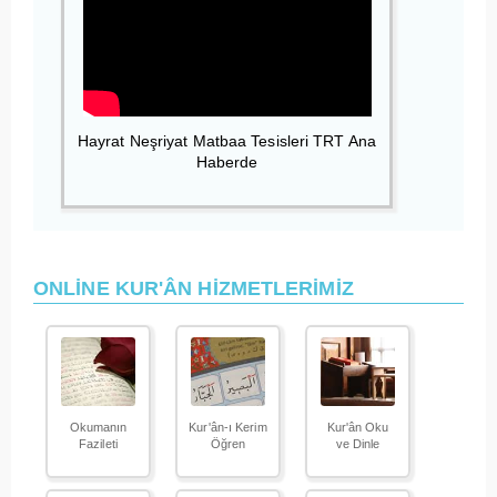
Hayrat Neşriyat Matbaa Tesisleri TRT Ana
Haberde
ONLİNE KUR'ÂN HİZMETLERİMİZ
Okumanın
Kur'ân-ı Kerim
Kur'ân Oku
Fazileti
Öğren
ve Dinle