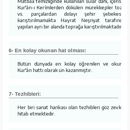
Matbaa temizliğinde kullanılan sular dahi, içerisine
Kur'ân-ı Kerîmlerden dökülen mürekkepler tozlar
vs. parçalardan dolayı şehir şebekesine
karıştırılmamakta Hayrat Neşriyat tarafından
yapılan ayrı bir alanda toprağa karıştırılmaktadır.
6- En kolay okunan hat olması:
Bütün dünyada en kolay öğrenilen ve okunan
Kur'ân hattı olarak ün kazanmıştır.
7- Tezhibleri:
Her biri sanat harikası olan tezhibleri göz zevkine
hitab etmektedir.