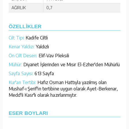
AĞIRLIK
0,7
ÖZELLİKLER
Cilt Tipi:
Kadife Ciltli
Kenar Yaldızı:
Yaldızlı
Ön Cilt Desen:
Elif-Vav Pleksili
Mühür:
Diyanet İşlerinden ve Mısır El-Ezher'den Mühürlü
Sayfa Sayısı:
613 Sayfa
Kur'an Tertibi:
Hafız Osman Hattıyla yazılmış olan
Mushaf-ı Şerif'in tertibine uygun olarak Ayet-Berkenar,
Medd'li Kasr'lı olarak hazırlanmıştır.
ESER BOYLARI