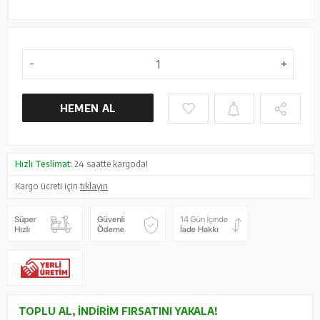
HEMEN AL
Hızlı Teslimat:
24 saatte kargoda!
Kargo ücreti için
tıklayın
TOPLU AL, İNDIRIM FIRSATINI YAKALA!