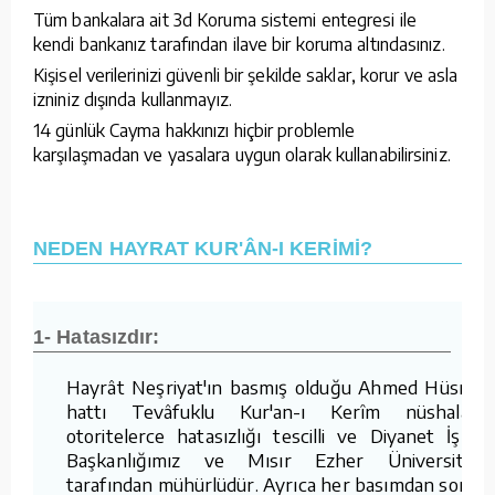
Tüm bankalara ait 3d Koruma sistemi entegresi ile
kendi bankanız tarafından ilave bir koruma altındasınız.
Kişisel verilerinizi güvenli bir şekilde saklar, korur ve asla
izniniz dışında kullanmayız.
14 günlük Cayma hakkınızı hiçbir problemle
karşılaşmadan ve yasalara uygun olarak kullanabilirsiniz.
NEDEN HAYRAT KUR'ÂN-I KERİMİ?
1- Hatasızdır:
Hayrât Neşriyat'ın basmış olduğu Ahmed Hüsrev
hattı Tevâfuklu Kur'an-ı Kerîm nüshaları,
otoritelerce hatasızlığı tescilli ve Diyanet İşleri
Başkanlığımız ve Mısır Ezher Üniversitesi
tarafından mühürlüdür. Ayrıca her basımdan sonra