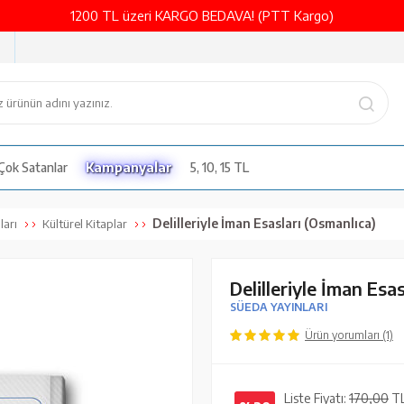
1200 TL üzeri KARGO BEDAVA! (PTT Kargo)
Çok Satanlar
Kampanyalar
5, 10, 15 TL
Delilleriyle İman Esasları (Osmanlıca)
ları
Kültürel Kitaplar
Delilleriyle İman Esa
SÜEDA YAYINLARI
Ürün yorumları (1)
Liste Fiyatı:
170,00
T