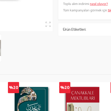
Toplu alım indirimi
nasıl oluyor?
Tüm kampanyaları görmek için
tı
Ürün Etiketleri:
%20
%20