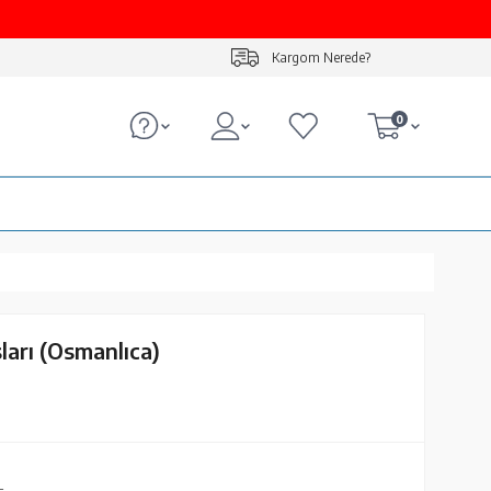
Kargom Nerede?
0
sları (Osmanlıca)
L