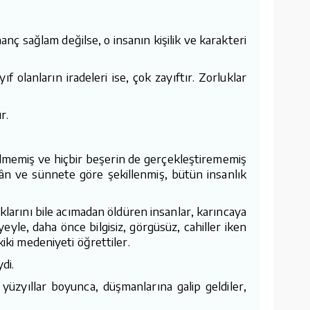
 İnanç sağlam değilse, o insanın kişilik ve karakteri
f olanların iradeleri ise, çok zayıftır. Zorluklar
r.
ülmemiş ve hiçbir beşerin de gerçekleştirememiş
’ân ve sünnete göre şekillenmiş, bütün insanlık
larını bile acımadan öldüren insanlar, karıncaya
eyle, daha önce bilgisiz, görgüsüz, cahiller iken
iki medeniyeti öğrettiler.
di.
yüzyıllar boyunca, düşmanlarına galip geldiler,