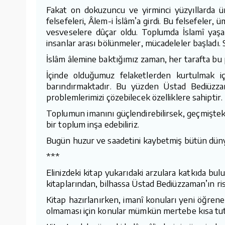
Fakat on dokuzuncu ve yirminci yüzyıllarda ü
felsefeleri, Âlem-i İslâm’a girdi. Bu felsefeler,
vesveselere dûçar oldu. Toplumda İslamî yaşant
insanlar arası bölünmeler, mücadeleler başladı. 
İslâm âlemine baktığımız zaman, her tarafta bu 
İçinde olduğumuz felaketlerden kurtulmak i
barındırmaktadır. Bu yüzden Üstad Bediüzza
problemlerimizi çözebilecek özelliklere sahiptir.
Toplumun imanını güçlendirebilirsek, geçmişteki
bir toplum inşa edebiliriz.
Bugün huzur ve saadetini kaybetmiş bütün düny
***
Elinizdeki kitap yukarıdaki arzulara katkıda bu
kitaplarından, bilhassa Üstad Bediüzzaman’ın risal
Kitap hazırlanırken, imanî konuları yeni öğrenen
olmaması için konular mümkün mertebe kısa tutuld