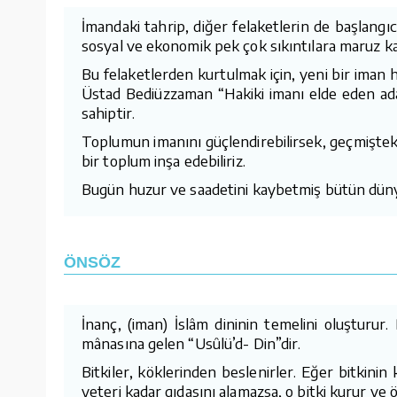
İmandaki tahrip, diğer felaketlerin de başlangıc
sosyal ve ekonomik pek çok sıkıntılara maruz ka
Bu felaketlerden kurtulmak için, yeni bir iman
Üstad Bediüzzaman “Hakiki imanı elde eden adam
sahiptir.
Toplumun imanını güçlendirebilirsek, geçmişteki
bir toplum inşa edebiliriz.
Bugün huzur ve saadetini kaybetmiş bütün düny
ÖNSÖZ
İnanç, (iman) İslâm dininin temelini oluşturur.
mânasına gelen “Usûlü’d- Din”dir.
Bitkiler, köklerinden beslenirler. Eğer bitkini
yeteri kadar gıdasını alamazsa, o bitki kurur ve ö