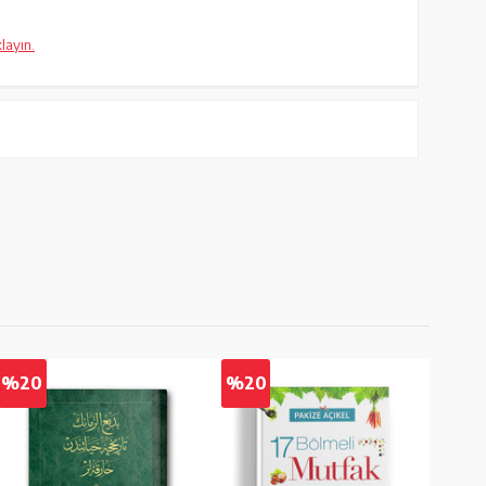
klayın.
%20
%20
%2