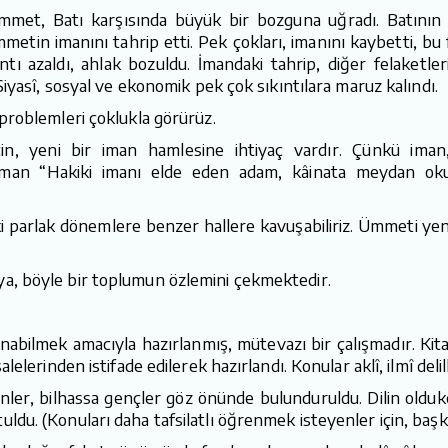
mmet, Batı karşısında büyük bir bozguna uğradı. Batının 
 ümmetin imanını tahrip etti. Pek çokları, imanını kaybetti, bu
ı azaldı, ahlak bozuldu. İmandaki tahrip, diğer felaketler
Siyasî, sosyal ve ekonomik pek çok sıkıntılara maruz kalındı.
problemleri çoklukla görürüz.
çin, yeni bir iman hamlesine ihtiyaç vardır. Çünkü im
man “Hakiki imanı elde eden adam, kâinata meydan okuy
 parlak dönemlere benzer hallere kavuşabiliriz. Ümmeti yeni
a, böyle bir toplumun özlemini çekmektedir.
lunabilmek amacıyla hazırlanmış, mütevazı bir çalışmadır. Ki
elerinden istifade edilerek hazırlandı. Konular aklî, ilmî delil
ler, bilhassa gençler göz önünde bulunduruldu. Dilin oldukça
u. (Konuları daha tafsilatlı öğrenmek isteyenler için, başka