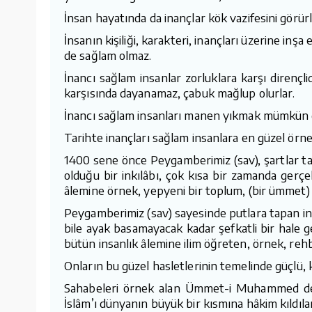
İnsan hayatında da inançlar kök vazifesini görürl
İnsanın kişiliği, karakteri, inançları üzerine inşa 
de sağlam olmaz.
İnancı sağlam insanlar zorluklara karşı dirençlid
karşısında dayanamaz, çabuk mağlup olurlar.
İnancı sağlam insanları manen yıkmak mümkün de
Tarihte inançları sağlam insanlara en güzel örn
1400 sene önce Peygamberimiz (sav), şartlar ta
olduğu bir inkılâbı, çok kısa bir zamanda gerç
âlemine örnek, yepyeni bir toplum, (bir ümmet) 
Peygamberimiz (sav) sayesinde putlara tapan ins
bile ayak basamayacak kadar şefkatli bir hale ge
bütün insanlık âlemine ilim öğreten, örnek, rehbe
Onların bu güzel hasletlerinin temelinde güçlü, k
Sahabeleri örnek alan Ümmet-i Muhammed de, onl
İslâm’ı dünyanın büyük bir kısmına hâkim kıldıl