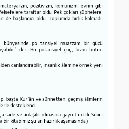
materyalizm, pozitivizm, komünizm, evrim gibi
 felsefelere taraftar oldu. Pek çokları şüphelere,
in de başlangıcı oldu. Toplumda birlik kalmadı,
an, bünyesinde po tansiyel muazzam bir gücü
abilir” der. Bu potansiyel güç, bizim bütün
den canlandırabilir, insanlık âlemine örnek yeni
tap, başta Kur’ân ve sünnetten, geçmiş âlimlerin
lerle desteklendi.
 sade ve anlaşılır olmasına gayret edildi. Sıkıcı
 bir kitabımız şu an hazırlık aşamasında.)