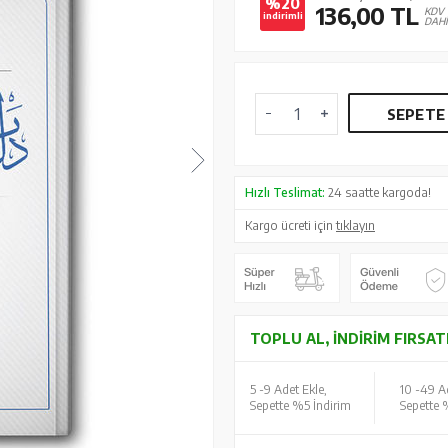
%20
136,00
TL
KDV
indirimli
DAHİ
SEPETE
Hızlı Teslimat:
24 saatte kargoda!
Kargo ücreti için
tıklayın
TOPLU AL, İNDIRIM FIRSAT
5 -
9 Adet Ekle,
10 -
49 Ad
Sepette %5 İndirim
Sepette 