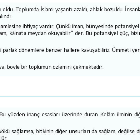
ı oldu. Toplumda İslami yaşantı azaldı, ahlak bozuldu. İnsanl
lındı.
 hamlesine ihtiyaç vardır. Çünkü iman, bünyesinde potansiy
, kâinata meydan okuyabilir” der. Bu potansiyel güç, bizi
 parlak dönemlere benzer hallere kavuşabiliriz. Ümmeti yeni
a, böyle bir toplumun özlemini çekmektedir.
 Bu yüzden inanç esasları üzerinde duran Kelâm ilminin diğer
n kökü sağlamsa, bitkinin diğer unsurları da sağlam, değilse 
lür.