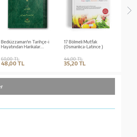
Bediüzzaman'ın Tarihçe-i
17 Bölmeli Mutfak
Bedi
Hayatından Harikalar
(Osmanlıca-Latince )
i Nur
(Osmanlıca)
60,00 TL
44,00 TL
27,0
48,00 TL
35,20 TL
21,
er