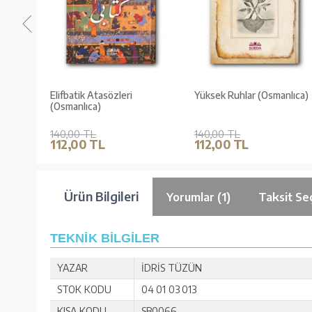
atından
Elifbatik Atasözleri
Yüksek Ruhlar (Osmanlıca)
(Osmanlıca)
140,00 TL
140,00 TL
112,00 TL
112,00 TL
Ürün Bilgileri
Yorumlar (1)
Taksit Se
TEKNİK BİLGİLER
YAZAR
İDRİS TÜZÜN
STOK KODU
04 01 03 013
KISA KODU
SB0066