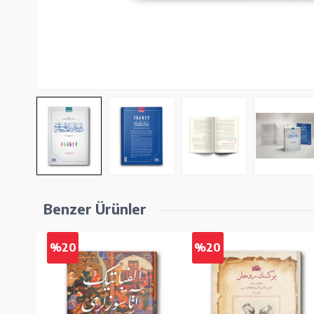
Benzer Ürünler
%20
%20