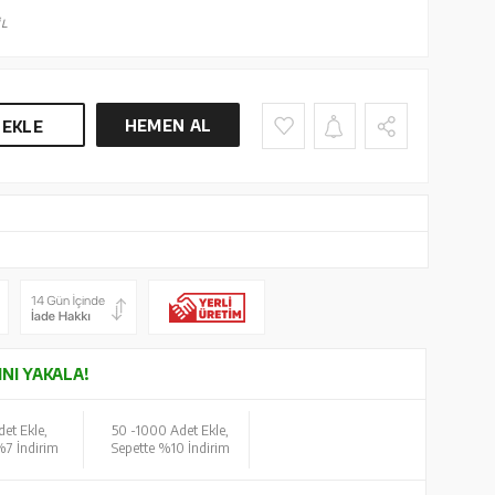
L
HEMEN AL
 EKLE
INI YAKALA!
et Ekle,
50 -
1000 Adet Ekle,
%7 İndirim
Sepette %10 İndirim