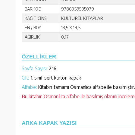
BARKOD
9786059505079
KAĞIT CİNSİ
KÜLTÜREL KİTAPLAR
EN / BOY
13,5 X 19,5
AĞIRLIK
0,17
ÖZELLİKLER
Sayfa Sayısı:
216
Cilt:
1. sınıf sert karton kapak
Alfabe:
Kitabın tamamı Osmanlıca alfabe ile basılmıştır.
Bu kitabın Osmanlıca alfabe ile basılmış olanını inceleme
ARKA KAPAK YAZISI