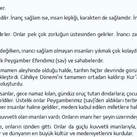
er.
edilir. İnanç sağlam ise, insan kişiliği, karakteri de sağlamdır.
irler. Onlar pek çok zorluğun üstesinden gelirler. İnancı zayı
ğilken, inancı sağlam olmayan insanları yıkmak çok kolaydı
ek Peygamber Efendimiz (sav) ve sahabelerdir.
mamen aleyhinde olduğu halde, tarihin hiçbir devrinde gör
ekleştirdi. Câhiliye Dönemi’ni tamamen ortadan kaldırıp Kur
oluşturdu.
anlar, gece namaz kılan, gündüz oruç tutan dindarlara; çocuk
ldiler. Üstelik onlar Peygamberimiz (sav)’den aldıkları terbiy
r insanlar haline geldiler, medeni kabul edilen milletlere hak
uvvetli olan imanları vardı. Onların imanı her şeyin üzerindey
arın izinden gitti. Onlar da güçlü kuvvetli imanlarıyla, 
ar ve dünyanın en büyük kültür ve medeniyetlerini kurdular.