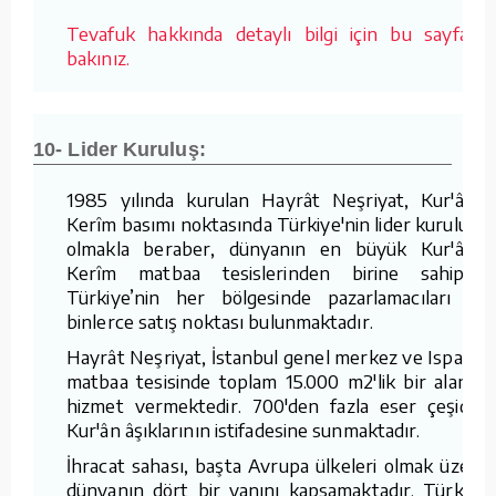
Tevafuk hakkında detaylı bilgi için bu sayfaya
bakınız.
10- Lider Kuruluş:
1985 yılında kurulan Hayrât Neşriyat, Kur'ân-ı
Kerîm basımı noktasında Türkiye'nin lider kuruluşu
olmakla beraber, dünyanın en büyük Kur'ân-ı
Kerîm matbaa tesislerinden birine sahiptir.
Türkiye’nin her bölgesinde pazarlamacıları ve
binlerce satış noktası bulunmaktadır.
Hayrât Neşriyat, İstanbul genel merkez ve Isparta
matbaa tesisinde toplam 15.000 m2'lik bir alanda
hizmet vermektedir. 700'den fazla eser çeşidini
Kur'ân âşıklarının istifadesine sunmaktadır.
İhracat sahası, başta Avrupa ülkeleri olmak üzere
dünyanın dört bir yanını kapsamaktadır. Türkiye