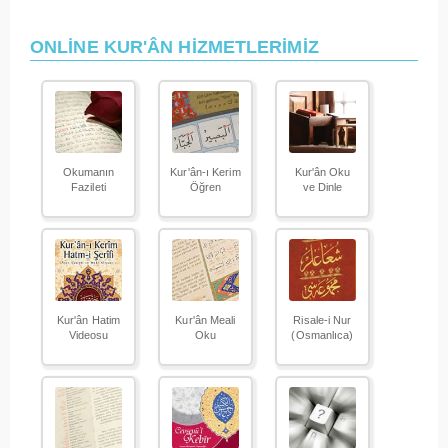
ONLİNE KUR'ÂN HİZMETLERİMİZ
Okumanın
Kur'ân-ı Kerim
Kur'ân Oku
Fazileti
Öğren
ve Dinle
Kur'ân Hatim
Kur'ân Meali
Risale-i Nur
Videosu
Oku
(Osmanlıca)