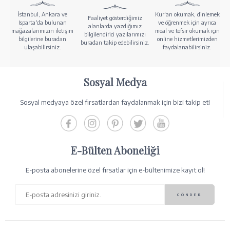
İstanbul, Ankara ve
Kur'an okumak, dinlemek
Faaliyet gösterdiğimiz
Isparta'da bulunan
ve öğrenmek için ayrıca
alanlarda yazdığımız
mağazalarımızın iletişim
meal ve tefsir okumak için
bilgilendirici yazılarımızı
bilgilerine buradan
online hizmetlerimizden
buradan takip edebilirsiniz.
ulaşabilirsiniz.
faydalanabilirsiniz.
Sosyal Medya
Sosyal medyaya özel fırsatlardan faydalanmak için bizi takip et!
E-Bülten Aboneliği
E-posta abonelerine özel fırsatlar için e-bültenimize kayıt ol!