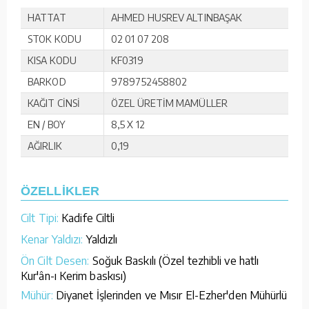
HATTAT
AHMED HUSREV ALTINBAŞAK
STOK KODU
02 01 07 208
KISA KODU
KF0319
BARKOD
9789752458802
KAĞIT CİNSİ
ÖZEL ÜRETİM MAMÜLLER
EN / BOY
8,5 X 12
AĞIRLIK
0,19
ÖZELLİKLER
Cilt Tipi:
Kadife Ciltli
Kenar Yaldızı:
Yaldızlı
Ön Cilt Desen:
Soğuk Baskılı (Özel tezhibli ve hatlı
Kur'ân-ı Kerim baskısı)
Mühür:
Diyanet İşlerinden ve Mısır El-Ezher'den Mühürlü