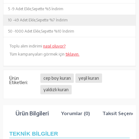
5 -
9 Adet Ekle,
Sepette %5 İndirim
10 -
49 Adet Ekle,
Sepette %7 İndirim
50 -
1000 Adet Ekle,
Sepette %10 İndirim
Toplu alım indirimi
nasıl oluyor?
Tüm kampanyaları görmek için
tıklayın.
Ürün
cep boy kuran
yeşil kuran
Etiketleri:
yaldızlı kuran
Ürün Bilgileri
Yorumlar (0)
Taksit Seçenekl
TEKNİK BİLGİLER