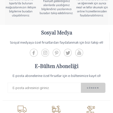
Faaliyet gösterdiğimiz
Isparta'da bulunan
ve öğrenmek için ayrıca
alanlarda yazdığımız
mağazalarımızın iletişim
meal ve tefsir okumak için
bilgilendirici yazılarımızı
bilgilerine buradan
online hizmetlerimizden
buradan takip edebilirsiniz.
ulaşabilirsiniz.
faydalanabilirsiniz.
Sosyal Medya
Sosyal medyaya özel fırsatlardan faydalanmak için bizi takip et!
E-Bülten Aboneliği
E-posta abonelerine özel fırsatlar için e-bültenimize kayıt ol!