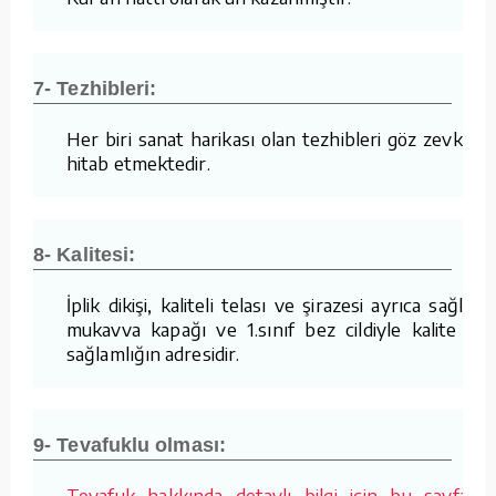
7- Tezhibleri:
Her biri sanat harikası olan tezhibleri göz zevkine
hitab etmektedir.
8- Kalitesi:
İplik dikişi, kaliteli telası ve şirazesi ayrıca sağlam
mukavva kapağı ve 1.sınıf bez cildiyle kalite ve
sağlamlığın adresidir.
9- Tevafuklu olması:
Tevafuk hakkında detaylı bilgi için bu sayfaya