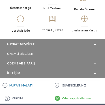
Ücretsiz Kargo
Hızlı Teslimat
Kapıda Ödeme
Toplu Al, Kazan
Uluslararası Kargo
Ücretsiz İade
HAYRAT NEŞRIYAT
ÖNEMLI BILGILER
ÖDEME VE SİPARİŞ
İLETİŞİM
KUR’AN İMALATI
GÜVENCELERİNİZ
YARDIM
Whatsapp Hatlarımız