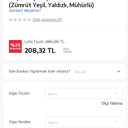
(Zümrüt Yeşil, Yaldızlı, Mühürlü)
HAYRAT NEŞRİYAT
Ürün yorumları (0)
Liste Fiyatı:
280,00
TL
%20
208,32
TL
indirimli
KDV
DAHİL
İsim Baskısı Yaptırmak İster misiniz?
Tıkla Gör
Diğer Ölçüler
Seçiniz
Ölçü Tablosu
Diğer Renkler
Seçiniz