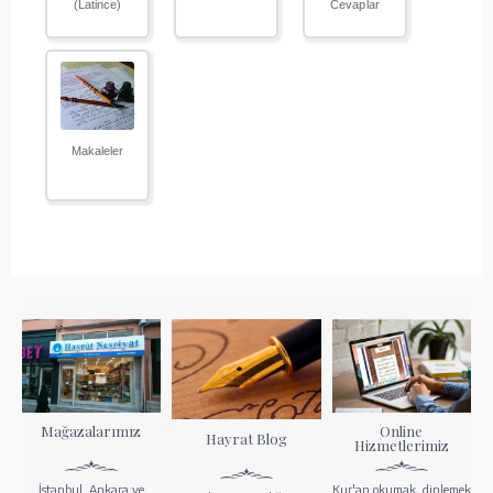
(Latince)
Cevaplar
Makaleler
Mağazalarımız
Online
Hayrat Blog
Hizmetlerimiz
İstanbul, Ankara ve
Kur'an okumak, dinlemek