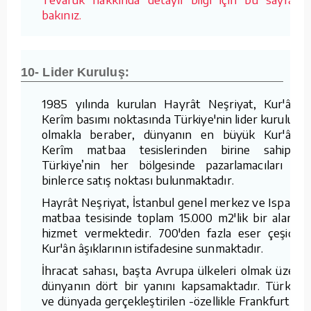
bakınız.
10- Lider Kuruluş:
1985 yılında kurulan Hayrât Neşriyat, Kur'ân-ı
Kerîm basımı noktasında Türkiye'nin lider kuruluşu
olmakla beraber, dünyanın en büyük Kur'ân-ı
Kerîm matbaa tesislerinden birine sahiptir.
Türkiye’nin her bölgesinde pazarlamacıları ve
binlerce satış noktası bulunmaktadır.
Hayrât Neşriyat, İstanbul genel merkez ve Isparta
matbaa tesisinde toplam 15.000 m2'lik bir alanda
hizmet vermektedir. 700'den fazla eser çeşidini
Kur'ân âşıklarının istifadesine sunmaktadır.
İhracat sahası, başta Avrupa ülkeleri olmak üzere
dünyanın dört bir yanını kapsamaktadır. Türkiye
ve dünyada gerçekleştirilen -özellikle Frankfurt ve