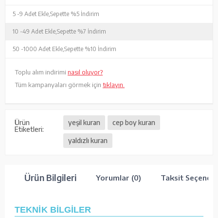
5 -
9 Adet Ekle,
Sepette %5 İndirim
10 -
49 Adet Ekle,
Sepette %7 İndirim
50 -
1000 Adet Ekle,
Sepette %10 İndirim
Toplu alım indirimi
nasıl oluyor?
Tüm kampanyaları görmek için
tıklayın.
Ürün
yeşil kuran
cep boy kuran
Etiketleri:
yaldızlı kuran
Ürün Bilgileri
Yorumlar (0)
Taksit Seçenekl
TEKNİK BİLGİLER