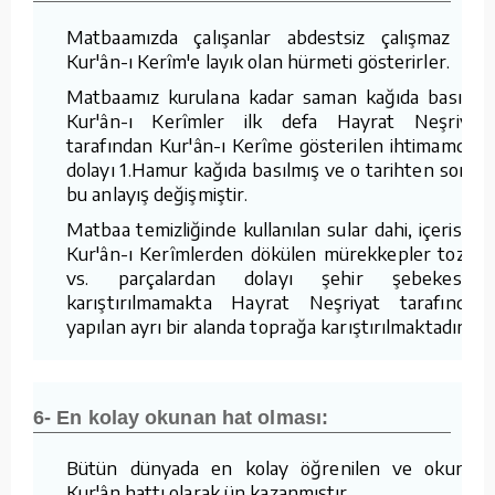
Matbaamızda çalışanlar abdestsiz çalışmaz ve
Kur'ân-ı Kerîm'e layık olan hürmeti gösterirler.
Matbaamız kurulana kadar saman kağıda basılan
Kur'ân-ı Kerîmler ilk defa Hayrat Neşriyat
tarafından Kur'ân-ı Kerîme gösterilen ihtimamdan
dolayı 1.Hamur kağıda basılmış ve o tarihten sonra
bu anlayış değişmiştir.
Matbaa temizliğinde kullanılan sular dahi, içerisine
Kur'ân-ı Kerîmlerden dökülen mürekkepler tozlar
vs. parçalardan dolayı şehir şebekesine
karıştırılmamakta Hayrat Neşriyat tarafından
yapılan ayrı bir alanda toprağa karıştırılmaktadır.
6- En kolay okunan hat olması:
Bütün dünyada en kolay öğrenilen ve okunan
Kur'ân hattı olarak ün kazanmıştır.