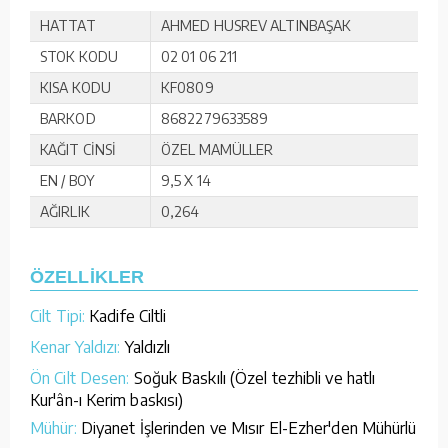
HATTAT
AHMED HUSREV ALTINBAŞAK
STOK KODU
02 01 06 211
KISA KODU
KF0809
BARKOD
8682279633589
KAĞIT CİNSİ
ÖZEL MAMÜLLER
EN / BOY
9,5 X 14
AĞIRLIK
0,264
ÖZELLİKLER
Cilt Tipi:
Kadife Ciltli
Kenar Yaldızı:
Yaldızlı
Ön Cilt Desen:
Soğuk Baskılı (Özel tezhibli ve hatlı
Kur'ân-ı Kerim baskısı)
Mühür:
Diyanet İşlerinden ve Mısır El-Ezher'den Mühürlü