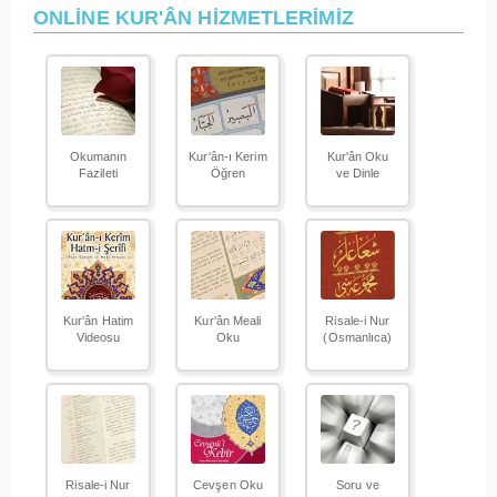
ONLİNE KUR'ÂN HİZMETLERİMİZ
Okumanın
Kur'ân-ı Kerim
Kur'ân Oku
Fazileti
Öğren
ve Dinle
Kur'ân Hatim
Kur'ân Meali
Risale-i Nur
Videosu
Oku
(Osmanlıca)
Risale-i Nur
Cevşen Oku
Soru ve