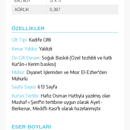
EN / BOY
12 X 17
AĞIRLIK
0,387
ÖZELLİKLER
Cilt Tipi:
Kadife Ciltli
Kenar Yaldızı:
Yaldızlı
Ön Cilt Desen:
Soğuk Baskılı (Özel tezhibli ve hatlı
Kur'ân-ı Kerim baskısı)
Mühür:
Diyanet İşlerinden ve Mısır El-Ezher'den
Mühürlü
Sayfa Sayısı:
613 Sayfa
Kur'an Tertibi:
Hafız Osman Hattıyla yazılmış olan
Mushaf-ı Şerif'in tertibine uygun olarak Ayet-
Berkenar, Medd'li Kasr'lı olarak hazırlanmıştır.
ESER BOYLARI