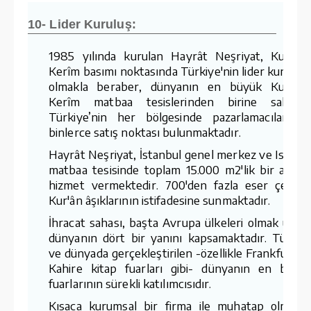
10- Lider Kuruluş:
1985 yılında kurulan Hayrât Neşriyat, Kur'ân-
Kerîm basımı noktasında Türkiye'nin lider kuruluş
olmakla beraber, dünyanın en büyük Kur'ân-
Kerîm matbaa tesislerinden birine sahiptir
Türkiye’nin her bölgesinde pazarlamacıları v
binlerce satış noktası bulunmaktadır.
Hayrât Neşriyat, İstanbul genel merkez ve Ispart
matbaa tesisinde toplam 15.000 m2'lik bir aland
hizmet vermektedir. 700'den fazla eser çeşidin
Kur'ân âşıklarının istifadesine sunmaktadır.
İhracat sahası, başta Avrupa ülkeleri olmak üzer
dünyanın dört bir yanını kapsamaktadır. Türkiy
ve dünyada gerçekleştirilen -özellikle Frankfurt v
Kahire kitap fuarları gibi- dünyanın en büyü
fuarlarının sürekli katılımcısıdır.
Kısaca kurumsal bir firma ile muhatap olmanı