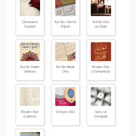
Okumanın
Kur'ân-ı Kerim
Kur'ân Oku
Fazileti
Öğren
ve Dinle
Kur'ân Hatim
Kur'ân Meali
Risale-i Nur
Videosu
Oku
(Osmanlıca)
Risale-i Nur
Cevşen Oku
Soru ve
(Latince)
Cevaplar