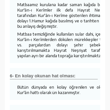
Matbaamız kurulana kadar saman kağıda basıla
Kur'ân-ı Kerîmler ilk defa Hayrat Neşriya
tarafından Kur'ân-ı Kerîme gösterilen ihtimamda
dolayı 1.Hamur kağıda basılmış ve o tarihten sonr
bu anlayış değişmiştir.
Matbaa temizliğinde kullanılan sular dahi, içerisin
Kur'ân-ı Kerîmlerden dökülen mürekkepler tozla
vs. parçalardan dolayı şehir şebekesin
karıştırılmamakta Hayrat Neşriyat tarafında
yapılan ayrı bir alanda toprağa karıştırılmaktadır.
6- En kolay okunan hat olması:
Bütün dünyada en kolay öğrenilen ve okuna
Kur'ân hattı olarak ün kazanmıştır.