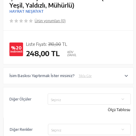
Yeşil, Yaldızlı, Mühürlü)
HAYRAT NEŞRİYAT
Ürün yorumları (0)
Liste Fiyatı:
310,00
TL
%20
248,00
TL
indirimli
KDV
DAHİL
İsim Baskısı Yaptırmak İster misiniz?
Tıkla Gör
Diğer Ölçüler
Seçiniz
Ölçü Tablosu
Diğer Renkler
Seçiniz