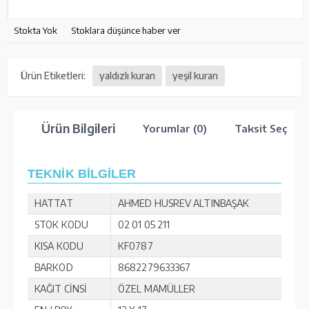
Stokta Yok
Stoklara düşünce haber ver
Ürün Etiketleri:
yaldızlı kuran
yeşil kuran
Ürün Bilgileri
Yorumlar (0)
Taksit Seçenek
TEKNİK BİLGİLER
HATTAT
AHMED HUSREV ALTINBAŞAK
STOK KODU
02 01 05 211
KISA KODU
KF0787
BARKOD
8682279633367
KAĞIT CİNSİ
ÖZEL MAMÜLLER