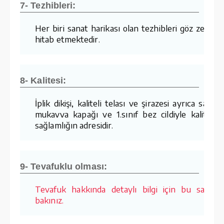
7- Tezhibleri:
Her biri sanat harikası olan tezhibleri göz zevkin
hitab etmektedir.
8- Kalitesi:
İplik dikişi, kaliteli telası ve şirazesi ayrıca sağla
mukavva kapağı ve 1.sınıf bez cildiyle kalite v
sağlamlığın adresidir.
9- Tevafuklu olması:
Tevafuk hakkında detaylı bilgi için bu sayfay
bakınız.