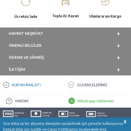
Toplu Al, Kazan
Uluslararası Kargo
Ücretsiz İade
HAYRAT NEŞRIYAT
ÖNEMLI BILGILER
ÖDEME VE SİPARİŞ
İLETİŞİM
KUR’AN İMALATI
GÜVENCELERİNİZ
YARDIM
Whatsapp Hatlarımız
X
Size daha iyi bir alışveriş deneyimi sunabilmek için çerezler kullanıyoruz.
T
-Soft
E-Ticaret
Sistemleriyle Hazırlanmıştır.
Detaylı bilgi için
Gizlilik ve Çerez Politikamızı
inceleyebilirsiniz.