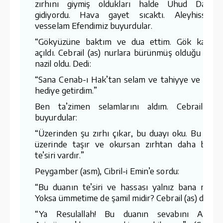
zırhını giymiş oldukları halde Uhud Dağı’n
gidiyordu. Hava gayet sıcaktı. Aleyhissalat
vesselam Efendimiz buyurdular.
“Gökyüzüne baktım ve dua ettim. Gök kapılar
açıldı. Cebrail (as) nurlara bürünmüş olduğu hald
nazil oldu. Dedi:
“Sana Cenab-ı Hak’tan selam ve tahiyye ve ikra
hediye getirdim.”
Ben ta’zimen selamlarını aldım. Cebrail (as
buyurdular:
“Üzerinden şu zırhı çıkar, bu duayı oku. Bu duay
üzerinde taşır ve okursan zırhtan daha büyü
te’siri vardır.”
Peygamber (asm), Cibril-i Emin’e sordu:
“Bu duanın te’siri ve hassası yalnız bana mıdır
Yoksa ümmetime de şamil midir? Cebrail (as) dedi:
“Ya Resulallah! Bu duanın sevabını Allah-