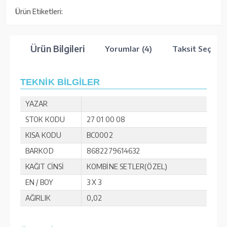
Ürün Etiketleri:
Ürün Bilgileri
Yorumlar (4)
Taksit Seçenek
TEKNİK BİLGİLER
YAZAR
STOK KODU
27 01 00 08
KISA KODU
BC0002
BARKOD
8682279614632
KAĞIT CİNSİ
KOMBİNE SETLER(ÖZEL)
EN / BOY
3 X 3
AĞIRLIK
0,02