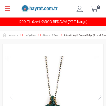
0
1200 TL üzeri KARGO BEDAVA! (PTT Kargo)
Anasayfa
Hediyelikler
Aksesuar & Takı
Zümrüt Yeşili Cevşen Kolye (Kristal, Da