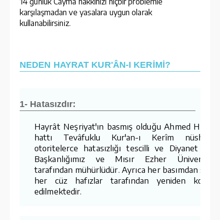
14 günlük Cayma hakkınızı hiçbir problemle
karşılaşmadan ve yasalara uygun olarak
kullanabilirsiniz.
NEDEN HAYRAT KUR'ÂN-I KERİMİ?
1- Hatasızdır:
Hayrât Neşriyat'ın basmış olduğu Ahmed Hüsre
hattı Tevâfuklu Kur'an-ı Kerîm nüshaları
otoritelerce hatasızlığı tescilli ve Diyanet İşler
Başkanlığımız ve Mısır Ezher Üniversites
tarafından mühürlüdür. Ayrıca her basımdan sonr
her cüz hafızlar tarafından yeniden kontro
edilmektedir.