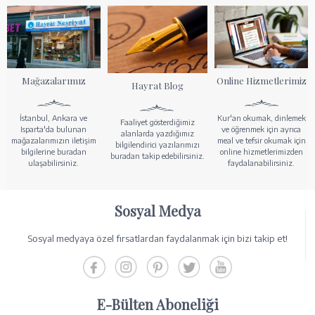
Mağazalarımız
Online Hizmetlerimiz
Hayrat Blog
İstanbul, Ankara ve
Kur'an okumak, dinlemek
Faaliyet gösterdiğimiz
Isparta'da bulunan
ve öğrenmek için ayrıca
alanlarda yazdığımız
mağazalarımızın iletişim
meal ve tefsir okumak için
bilgilendirici yazılarımızı
bilgilerine buradan
online hizmetlerimizden
buradan takip edebilirsiniz.
ulaşabilirsiniz.
faydalanabilirsiniz.
Sosyal Medya
Sosyal medyaya özel fırsatlardan faydalanmak için bizi takip et!
E-Bülten Aboneliği