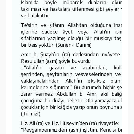
İslam'da böyle mübarek duaların okunması
takılması ve hastalara üflenmesi gibi şeyler vardı
ve hakikattir.
Te'sirin ve şifânın Allah'tan olduğuna inanarak
içlerine sadece âyet veya Allah'ın isim v
sıfatlarının yazılmış olduğu bir muskayı taşımad
bir beis yoktur. (Sünen-i Darimi)
Amr b. Şuayb’ın (ra) dedesinden rivâyete göre
Resulullah (asm) şöyle buyurdu:
…“Allah’ın gazabı ve azabından, kullarını
şerrinden, şeytanların vesveselerinden ve ban
yaklaşmalarından Allah’ın eksiksiz olan ta
kelimelerine sığınırım.” Bu durumda hiçbir şey on
zarar vermez. Abdullah b. Amr, akıl baliğ ola
çocuğuna bu duâyı belletir. Okuyamayacak küçü
çocuklar için bir kâğıda yazıp onun boynuna asardı
(Tirmizî)
Hz. Ali (ra) ve Hz. Hüseyin’den (ra) rivayetle:
“Peygamberimiz’den (asm) işittim. Kendisi bir gü