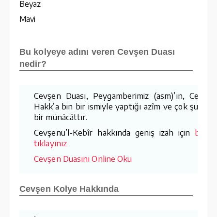
Beyaz
Mavi
Bu kolyeye adını veren Cevşen Duası
nedir?
Cevşen Duası, Peygamberimiz (asm)’ın, Cenâb-
Hakk’a bin bir ismiyle yaptığı azîm ve çok şümull
bir münâcâttır.
Cevşenü’l-Kebîr hakkında geniş izah için
buray
tıklayınız
Cevşen Duasını Online Oku
Cevşen Kolye Hakkında