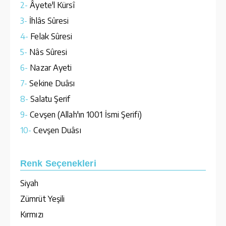
2-
Âyete'l Kürsî
3-
İhlâs Sûresi
4-
Felak Sûresi
5-
Nâs Sûresi
6-
Nazar Ayeti
7-
Sekine Duâsı
8-
Salatu Şerif
9-
Cevşen (Allah'ın 1001 İsmi Şerifi)
10-
Cevşen Duâsı
Renk Seçenekleri
Siyah
Zümrüt Yeşili
Kırmızı