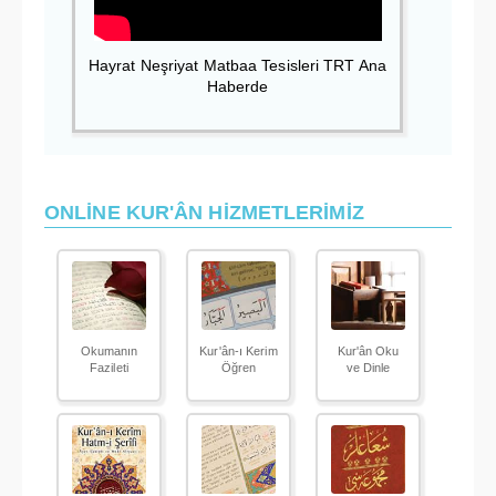
Hayrat Neşriyat Matbaa Tesisleri TRT Ana
Haberde
ONLİNE KUR'ÂN HİZMETLERİMİZ
Okumanın
Kur'ân-ı Kerim
Kur'ân Oku
Fazileti
Öğren
ve Dinle