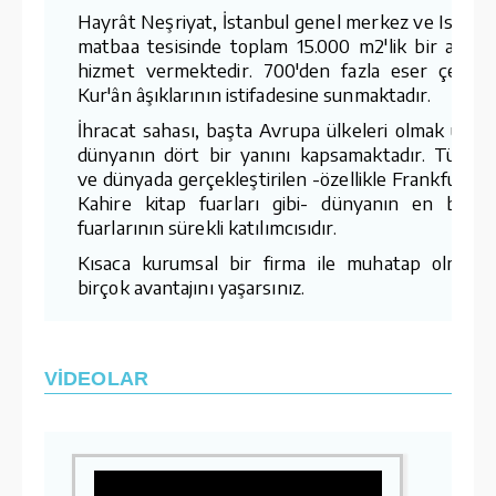
Hayrât Neşriyat, İstanbul genel merkez ve Ispart
matbaa tesisinde toplam 15.000 m2'lik bir aland
hizmet vermektedir. 700'den fazla eser çeşidin
Kur'ân âşıklarının istifadesine sunmaktadır.
İhracat sahası, başta Avrupa ülkeleri olmak üzer
dünyanın dört bir yanını kapsamaktadır. Türkiy
ve dünyada gerçekleştirilen -özellikle Frankfurt v
Kahire kitap fuarları gibi- dünyanın en büyü
fuarlarının sürekli katılımcısıdır.
Kısaca kurumsal bir firma ile muhatap olmanı
birçok avantajını yaşarsınız.
VİDEOLAR