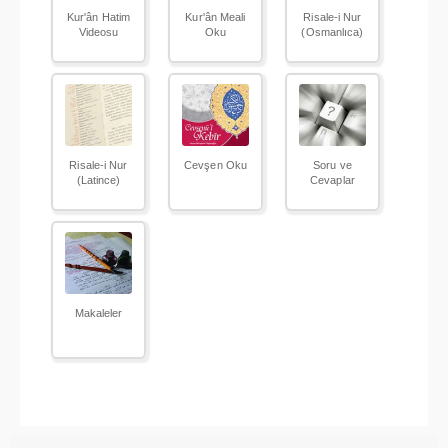
Kur'ân Hatim
Kur'ân Meali
Risale-i Nur
Videosu
Oku
(Osmanlıca)
Risale-i Nur
Cevşen Oku
Soru ve
(Latince)
Cevaplar
Makaleler