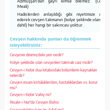
Azimüşşan’dan gayrı kimse bilemez.” (Cevşe
Meali)
Hadislerden anlaşıldığı gibi niyetimize dikka
ederek cevşen takmanın (kolye şeklinde olanlar d
dahil) her hangi bir sakıncası yoktur.
Cevşen hakkında şunları da öğrenmek
isteyebilirsiniz:
Cevşenin dinimizdeki yeri nedir?
Kolye şeklinde olan cevşenleri takmak caiz midir?
Cevşen-i Kebir dua kitabındaki bölümlerin kaynakları
nelerdir?
Cevşen insanı kötülüklerden, hastalıklardan vs. korur
mu?
Cevşen-i Kebir Vahiy mi?
Risale-i Nur'da Cevşen Bahsi
Cevşendekiler İsim mi, Sıfat mı?