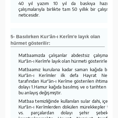
40 yıl yazım 10 yıl da baskıya hazırlam
çalışmalarıyla birlikte tam 50 yıllık bir çalışmanı
neticesidir.
5- Basılırken Kur'ân-ı Kerîm'e layık olan
hürmet gösterilir:
Matbaamızda çalışanlar abdestsiz çalışmaz v
Kur'ân-ı Kerîm'e layık olan hürmeti gösterirler.
Matbaamız kurulana kadar saman kağıda basıla
Kur'ân-ı Kerîmler ilk defa Hayrat Neşriya
tarafından Kur'ân-ı Kerîme gösterilen ihtimamda
dolayı 1.Hamur kağıda basılmış ve o tarihten sonr
bu anlayış değişmiştir.
Matbaa temizliğinde kullanılan sular dahi, içerisin
Kur'ân-ı Kerîmlerden dökülen mürekkepler tozla
vs. parçalardan dolayı şehir şebekesin