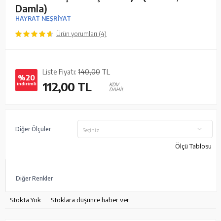
Damla)
HAYRAT NEŞRİYAT
Ürün yorumları (4)
Liste Fiyatı:
140,00
TL
%20
112,00
TL
indirimli
KDV
DAHİL
Diğer Ölçüler
Seçiniz
Ölçü Tablosu
Diğer Renkler
Stokta Yok
Stoklara düşünce haber ver