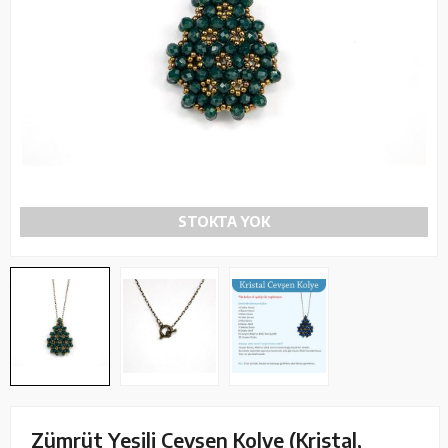
STOKTA YOK
Zümrüt Yeşili Cevşen Kolye (Kristal,