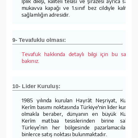
İplik dikişi, kaliteli telası ve şirazesi ayrıca sağla
mukavva kapağı ve 1.sınıf bez cildiyle kalite v
sağlamlığın adresidir.
9- Tevafuklu olması:
Tevafuk hakkında detaylı bilgi için bu sayfay
bakınız.
10- Lider Kuruluş:
1985 yılında kurulan Hayrât Neşriyat, Kur'ân-
Kerîm basımı noktasında Türkiye'nin lider kuruluş
olmakla beraber, dünyanın en büyük Kur'ân-
Kerîm matbaa tesislerinden birine sahiptir
Türkiye’nin her bölgesinde pazarlamacıları v
binlerce satış noktası bulunmaktadır.