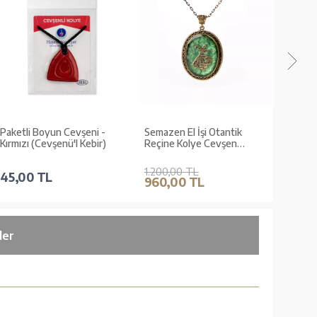
Paketli Boyun Cevşeni -
Semazen El İşi Otantik
Ebrulu 
Kırmızı (Cevşenü'l Kebir)
Reçine Kolye Cevşen
Reçine
(1764-4)
(1767-
1.200,00 TL
1.200,
45,00 TL
960,00 TL
960,
ler