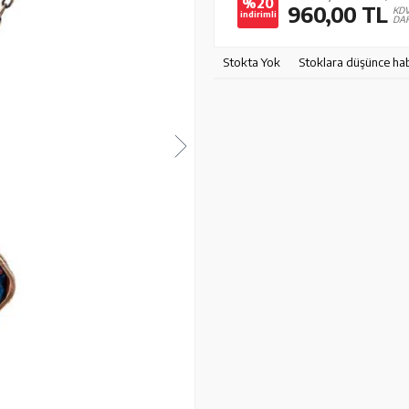
%20
960,00
TL
KD
indirimli
DAH
Stokta Yok
Stoklara düşünce ha