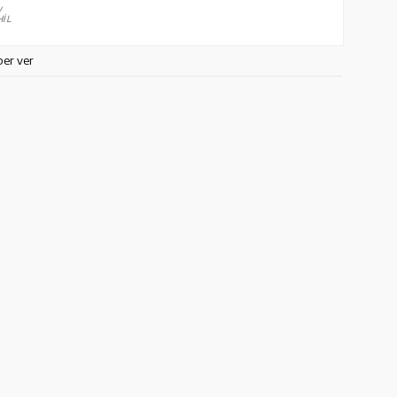
V
İL
ber ver