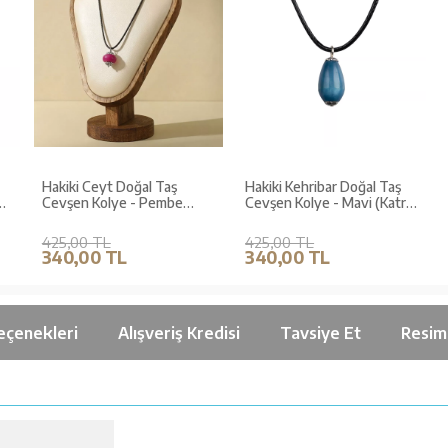
Hakiki Ceyt Doğal Taş
Hakiki Kehribar Doğal Taş
Cevşen Kolye - Pembe
Cevşen Kolye - Mavi (Katre
(Zerre Serisi)
Serisi)
425,00 TL
425,00 TL
340,00 TL
340,00 TL
eçenekleri
Alışveriş Kredisi
Tavsiye Et
Resim