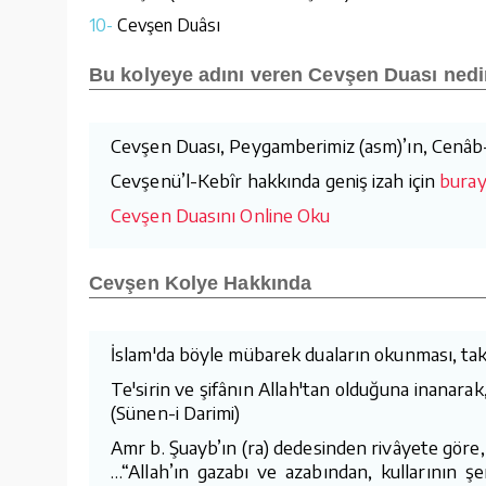
10-
Cevşen Duâsı
Bu kolyeye adını veren Cevşen Duası nedi
Cevşen Duası, Peygamberimiz (asm)’ın, Cenâb-ı 
Cevşenü’l-Kebîr hakkında geniş izah için
burayı
Cevşen Duasını Online Oku
Cevşen Kolye Hakkında
İslam'da böyle mübarek duaların okunması, takıl
Te'sirin ve şifânın Allah'tan olduğuna inanarak
(Sünen-i Darimi)
Amr b. Şuayb’ın (ra) dedesinden rivâyete göre,
…“Allah’ın gazabı ve azabından, kullarının ş