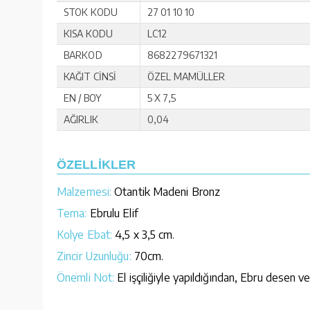
STOK KODU
27 01 10 10
KISA KODU
LC12
BARKOD
8682279671321
KAĞIT CİNSİ
ÖZEL MAMÜLLER
EN / BOY
5 X 7,5
AĞIRLIK
0,04
ÖZELLİKLER
Malzemesi:
Otantik Madeni Bronz
Tema:
Ebrulu Elif
Kolye Ebat:
4,5 x 3,5 cm.
Zincir Uzunluğu:
70cm.
Önemli Not:
El işçiliğiyle yapıldığından, Ebru desen ve 