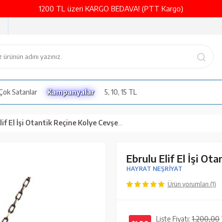
1200 TL üzeri KARGO BEDAVA! (PTT Kargo)
Çok Satanlar
Kampanyalar
5, 10, 15 TL
f El İşi Otantik Reçine Kolye Cevşen (1767-3)
Ebrulu Elif El İşi Ot
HAYRAT NEŞRİYAT
Ürün yorumları (1)
Liste Fiyatı:
1.200,00