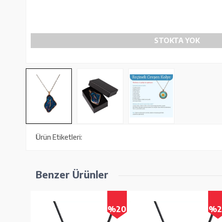
STOKTA YOK
Ürün Etiketleri:
Benzer Ürünler
%20
%20
%2