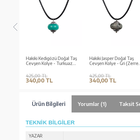
 Taş
Hakiki Kedigözü Doğal Taş
Hakiki Jasper Doğal Taş
 Serisi)
Cevşen Kolye - Turkuaz
Cevşen Kolye - Gri (Zerre
(Zerre Serisi)
Serisi)
425,00 TL
425,00 TL
340,00 TL
340,00 TL
Ürün Bilgileri
Yorumlar (1)
Taksit S
TEKNİK BİLGİLER
YAZAR