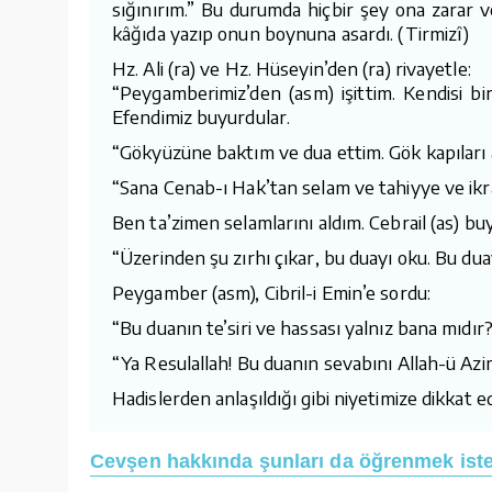
sığınırım.” Bu durumda hiçbir şey ona zarar v
kâğıda yazıp onun boynuna asardı. (Tirmizî)
Hz. Ali (ra) ve Hz. Hüseyin’den (ra) rivayetle:
“Peygamberimiz’den (asm) işittim. Kendisi bi
Efendimiz buyurdular.
“Gökyüzüne baktım ve dua ettim. Gök kapıları aç
“Sana Cenab-ı Hak’tan selam ve tahiyye ve ikr
Ben ta’zimen selamlarını aldım. Cebrail (as) bu
“Üzerinden şu zırhı çıkar, bu duayı oku. Bu dua
Peygamber (asm), Cibril-i Emin’e sordu:
“Bu duanın te’siri ve hassası yalnız bana mıdır
“Ya Resulallah! Bu duanın sevabını Allah-ü Az
Hadislerden anlaşıldığı gibi niyetimize dikkat 
Cevşen hakkında şunları da öğrenmek istey