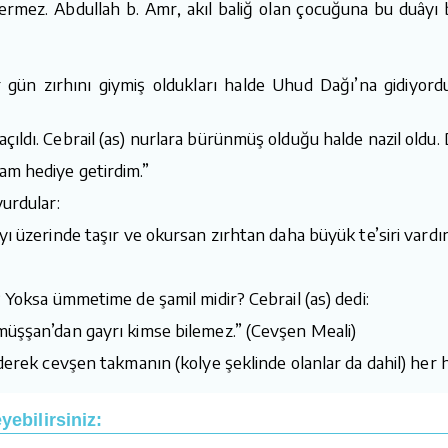
ermez. Abdullah b. Amr, akıl baliğ olan çocuğuna bu duâyı 
r gün zırhını giymiş oldukları halde Uhud Dağı’na gidiyord
ıldı. Cebrail (as) nurlara bürünmüş olduğu halde nazil oldu. 
am hediye getirdim.”
yurdular:
yı üzerinde taşır ve okursan zırhtan daha büyük te’siri vardır
? Yoksa ümmetime de şamil midir? Cebrail (as) dedi:
imüşşan’dan gayrı kimse bilemez.” (Cevşen Meali)
ederek cevşen takmanın (kolye şeklinde olanlar da dahil) her h
ebilirsiniz: