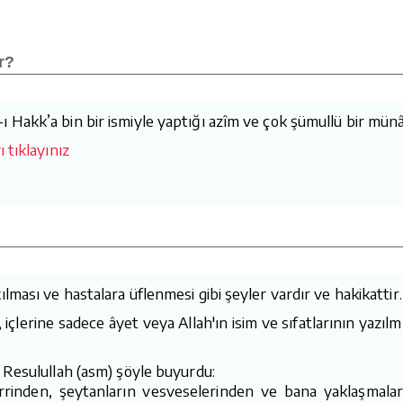
r?
Hakk’a bin bir ismiyle yaptığı azîm ve çok şümullü bir münâ
 tıklayınız
ması ve hastalara üflenmesi gibi şeyler vardır ve hakikattir.
, içlerine sadece âyet veya Allah'ın isim ve sıfatlarının yazıl
 Resulullah (asm) şöyle buyurdu:
errinden, şeytanların vesveselerinden ve bana yaklaşmalar