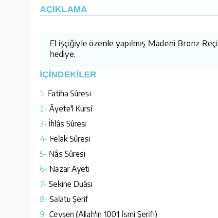
AÇIKLAMA
El işçiğiyle özenle yapılmış Madeni Bronz Reçi
hediye.
İÇİNDEKİLER
1-
Fatiha Sûresi
2-
Âyete'l Kürsî
3-
İhlâs Sûresi
4-
Felak Sûresi
5-
Nâs Sûresi
6-
Nazar Ayeti
7-
Sekine Duâsı
8-
Salatu Şerif
9-
Cevşen (Allah'ın 1001 İsmi Şerifi)