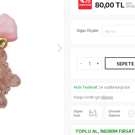
%20
80,00
TL
KDV
indirimli
DAHİL
Diğer Ölçüler
Seçiniz
SEPETE
Hızlı Teslimat:
24 saatte kargoda!
Kargo ücreti için
tıklayın
TOPLU AL, İNDIRIM FIRSAT