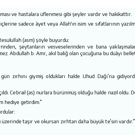
ası ve hastalara üflenmesi gibi şeyler vardır ve hakikattir.
 içlerine sadece âyet veya Allah'ın isim ve sıfatlarının yazı
Resulullah (asm) şöyle buyurdu:
errinden, şeytanların vesveselerinden ve bana yaklaşmalar
mez. Abdullah b. Amr, akıl baliğ olan çocuğuna bu duâyı belle
 gün zırhını giymiş oldukları halde Uhud Dağı’na gidiyor
ldı. Cebrail (as) nurlara bürünmüş olduğu halde nazil oldu. D
m hediye getirdim.”
rdular:
 üzerinde taşır ve okursan zırhtan daha büyük te’siri vardır.