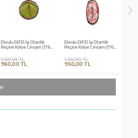
Ebrulu Elif El İşi Otantik
Ebrulu Elif El İşi Otantik
Çiçek
Reçine Kolye Cevşen (1767-
Reçine Kolye Cevşen (1767-
Reçi
1)
2)
1)
1.200,00 TL
1.200,00 TL
1.20
960,00 TL
960,00 TL
960
er