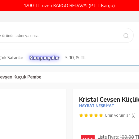
1200 TL üzeri KARGO BEDAVA! (PTT Kargo)
Çok Satanlar
Kampanyalar
5, 10, 15 TL
 Cevşen Küçük Pembe
Kristal Cevşen Küçü
HAYRAT NEŞRİYAT
Ürün yorumları (3)
Liste Fiyatı:
100,00
T