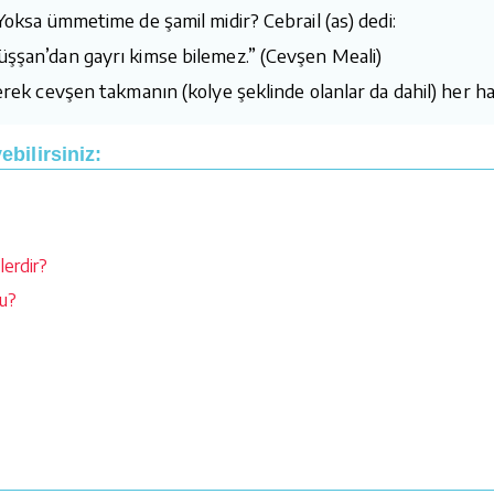
 Yoksa ümmetime de şamil midir? Cebrail (as) dedi:
üşşan’dan gayrı kimse bilemez.” (Cevşen Meali)
derek cevşen takmanın (kolye şeklinde olanlar da dahil) her ha
bilirsiniz:
lerdir?
mu?