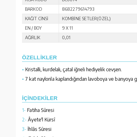
BARKOD
8682279614793
KAĞIT CİNSİ
KOMBİNE SETLER(ÖZEL)
EN / BOY
9 X 11
AĞIRLIK
0,01
ÖZELLİKLER
•
Kristalli, kurdelalı, çatal iğneli hediyelik cevşen.
•
7 kat naylonla kaplandığından lavoboya ve banyoya gir
İÇİNDEKİLER
1-
Fatiha Sûresi
2-
Âyete'l Kürsî
3-
İhlâs Sûresi