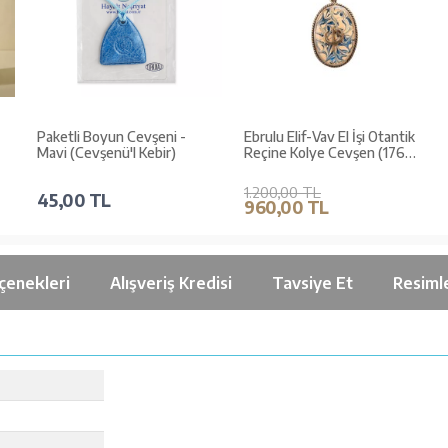
Paketli Boyun Cevşeni -
Ebrulu Elif-Vav El İşi Otantik
Mavi (Cevşenü'l Kebir)
Reçine Kolye Cevşen (1766-
3)
1.200,00 TL
45,00 TL
960,00 TL
çenekleri
Alışveriş Kredisi
Tavsiye Et
Resiml