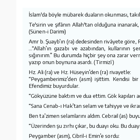
İslam'da böyle mübarek duaların okunması, takılm
Te'sirin ve şifânın Allah'tan olduğuna inanarak,
(Sünen-i Darimi)
Amr b. Şuayb’ın (ra) dedesinden rivâyete göre, 
…“Allah’ın gazabı ve azabından, kullarının ş
sığınırım.” Bu durumda hiçbir şey ona zarar ver
yazıp onun boynuna asardı. (Tirmizî)
Hz. Ali (ra) ve Hz. Hüseyin’den (ra) rivayetle:
“Peygamberimiz’den (asm) işittim. Kendisi bir
Efendimiz buyurdular.
“Gökyüzüne baktım ve dua ettim. Gök kapıları açı
“Sana Cenab-ı Hak’tan selam ve tahiyye ve ikra
Ben ta’zimen selamlarını aldım. Cebrail (as) buyu
“Üzerinden şu zırhı çıkar, bu duayı oku. Bu duayı
Peygamber (asm), Cibril-i Emin’e sordu: