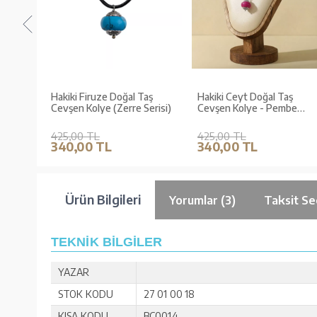
aş
Hakiki Firuze Doğal Taş
Hakiki Ceyt Doğal Taş
erre
Cevşen Kolye (Zerre Serisi)
Cevşen Kolye - Pembe
(Zerre Serisi)
425,00 TL
425,00 TL
340,00 TL
340,00 TL
Ürün Bilgileri
Yorumlar (3)
Taksit Se
TEKNİK BİLGİLER
YAZAR
STOK KODU
27 01 00 18
KISA KODU
BC0014