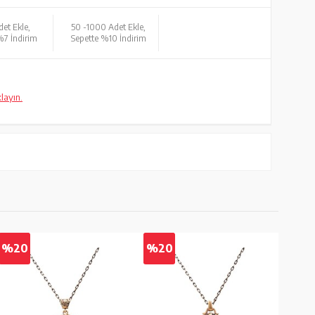
et Ekle,
50 -
1000 Adet Ekle,
%7 İndirim
Sepette %10 İndirim
klayın.
%20
%20
%2