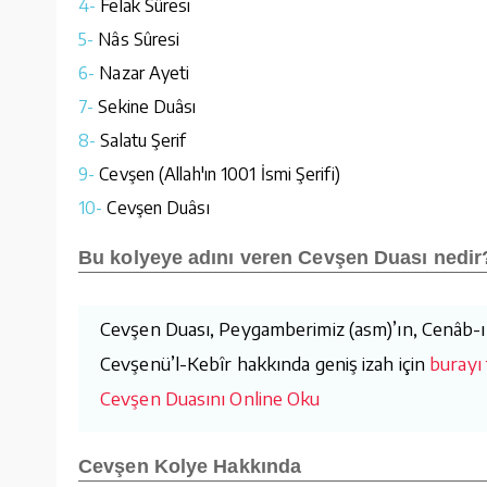
4-
Felak Sûresi
5-
Nâs Sûresi
6-
Nazar Ayeti
7-
Sekine Duâsı
8-
Salatu Şerif
9-
Cevşen (Allah'ın 1001 İsmi Şerifi)
10-
Cevşen Duâsı
Bu kolyeye adını veren Cevşen Duası nedir
Cevşen Duası, Peygamberimiz (asm)’ın, Cenâb-ı H
Cevşenü’l-Kebîr hakkında geniş izah için
burayı 
Cevşen Duasını Online Oku
Cevşen Kolye Hakkında