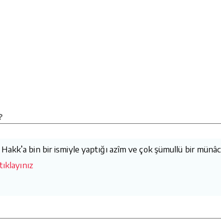
?
akk’a bin bir ismiyle yaptığı azîm ve çok şümullü bir münâcâ
tıklayınız