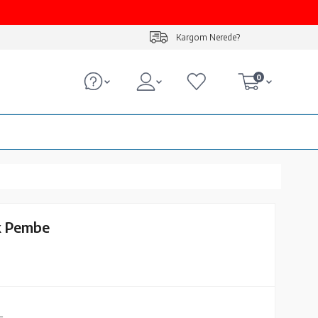
Kargom Nerede?
0
k Pembe
L