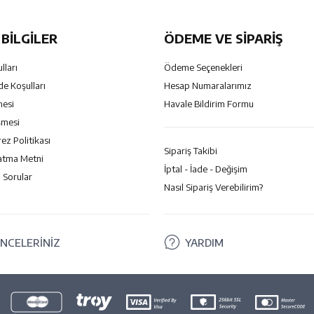
BILGILER
ÖDEME VE SİPARİŞ
lları
Ödeme Seçenekleri
de Koşulları
Hesap Numaralarımız
mesi
Havale Bildirim Formu
şmesi
rez Politikası
Sipariş Takibi
atma Metni
İptal - İade - Değişim
 Sorular
Nasıl Sipariş Verebilirim?
NCELERİNİZ
YARDIM