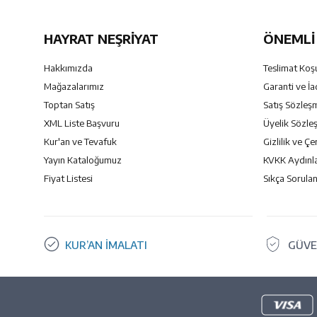
HAYRAT NEŞRIYAT
ÖNEMLI 
Hakkımızda
Teslimat Koşu
Mağazalarımız
Garanti ve İa
Toptan Satış
Satış Sözleş
XML Liste Başvuru
Üyelik Sözle
Kur'an ve Tevafuk
Gizlilik ve Çe
Yayın Kataloğumuz
KVKK Aydınl
Fiyat Listesi
Sıkça Sorulan
KUR’AN İMALATI
GÜVE