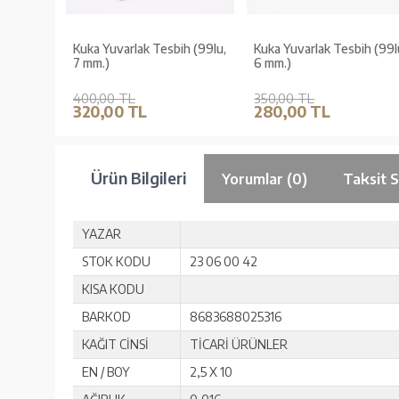
Kuka Yuvarlak Tesbih (99lu,
Kuka Yuvarlak Tesbih (99l
7 mm.)
6 mm.)
400,00 TL
350,00 TL
320,00 TL
280,00 TL
Ürün Bilgileri
Yorumlar (0)
Taksit 
YAZAR
STOK KODU
23 06 00 42
KISA KODU
BARKOD
8683688025316
KAĞIT CİNSİ
TİCARİ ÜRÜNLER
EN / BOY
2,5 X 10