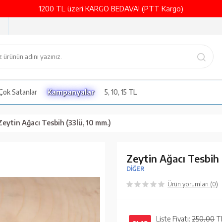
1200 TL üzeri KARGO BEDAVA! (PTT Kargo)
Çok Satanlar
Kampanyalar
5, 10, 15 TL
Zeytin Ağacı Tesbih (33lü, 10 mm.)
Zeytin Ağacı Tesbih 
DİĞER
Ürün yorumları (0)
Liste Fiyatı:
250,00
T