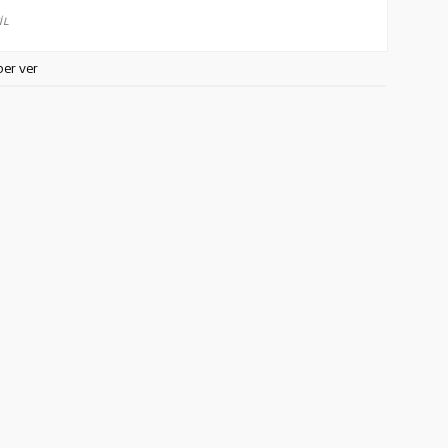
İL
ber ver