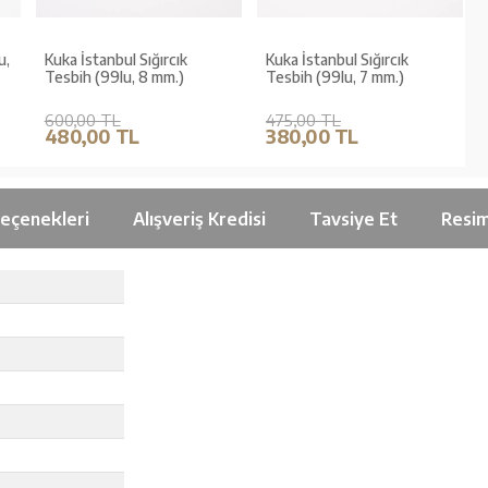
u,
Kuka İstanbul Sığırcık
Kuka İstanbul Sığırcık
Tesbih (99lu, 8 mm.)
Tesbih (99lu, 7 mm.)
600,00 TL
475,00 TL
480,00 TL
380,00 TL
Seçenekleri
Alışveriş Kredisi
Tavsiye Et
Resim