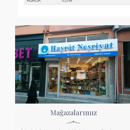
AĞIRLIK
0,016
Mağazalarımız