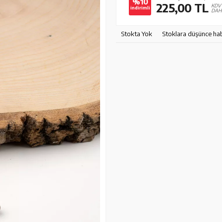
%10
225,00
TL
KDV
indirimli
DAH
Stokta Yok
Stoklara düşünce ha