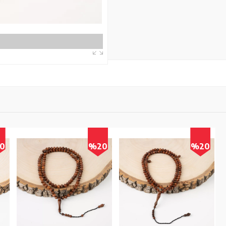
0
%20
%20