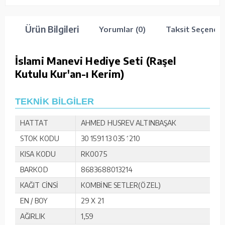
Ürün Bilgileri
Yorumlar (0)
Taksit Seçenekl
İslami Manevi Hediye Seti (Raşel
Kutulu Kur'an-ı Kerim)
TEKNİK BİLGİLER
HATTAT
AHMED HUSREV ALTINBAŞAK
STOK KODU
30 1591 13 035 1210
KISA KODU
RK0075
BARKOD
8683688013214
KAĞIT CİNSİ
KOMBİNE SETLER(ÖZEL)
EN / BOY
29 X 21
AĞIRLIK
1,59