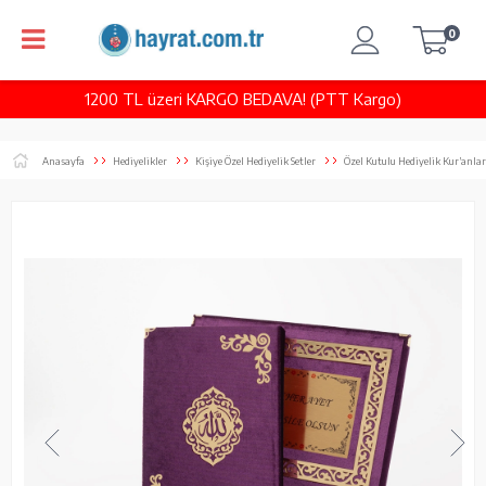
0
1200 TL üzeri KARGO BEDAVA! (PTT Kargo)
Anasayfa
Hediyelikler
Kişiye Özel Hediyelik Setler
Özel Kutulu Hediyelik Kur’anlar