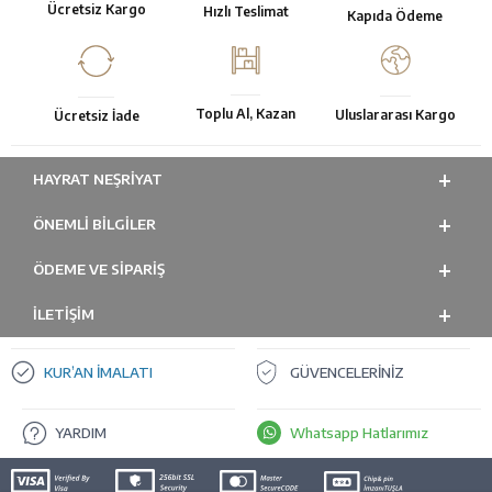
Ücretsiz Kargo
Hızlı Teslimat
Kapıda Ödeme
Toplu Al, Kazan
Uluslararası Kargo
Ücretsiz İade
HAYRAT NEŞRIYAT
ÖNEMLI BILGILER
ÖDEME VE SİPARİŞ
İLETİŞİM
KUR’AN İMALATI
GÜVENCELERİNİZ
YARDIM
Whatsapp Hatlarımız