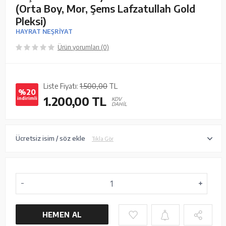
(Orta Boy, Mor, Şems Lafzatullah Gold
Pleksi)
HAYRAT NEŞRİYAT
Ürün yorumları (0)
Liste Fiyatı:
1.500,00
TL
%20
1.200,00
TL
indirimli
KDV
DAHİL
Ücretsiz isim / söz ekle
Tıkla Gör
HEMEN AL