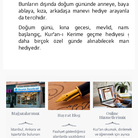
Bunların dışında doğum gününde anneye, bayana,
ablaya, kıza, arkadaşa manevi hediye arayanların
da tercihidir.
Doğum günü, kına gecesi, mevlid, namaza
başlangıç, Kur'an-ı Kerime geçme hediyesi gibi
daha birçok özel günde alınabilecek manevi
hediyedir.
Mağazalarımız
Online
Hayrat Blog
Hizmetlerimiz
İstanbul, Ankara ve
Kur'an okumak, dinlemek
Faaliyet gösterdiğimiz
Isparta'da bulunan
ve öğrenmek için ayrıca
alanlarda yazdığımız