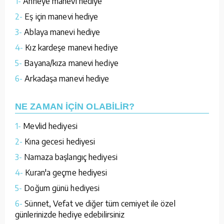
1-
Anneye manevi hediye
2-
Eş için manevi hediye
3-
Ablaya manevi hediye
4-
Kız kardeşe manevi hediye
5-
Bayana/kıza manevi hediye
6-
Arkadaşa manevi hediye
NE ZAMAN İÇİN OLABİLİR?
1-
Mevlid hediyesi
2-
Kına gecesi hediyesi
3-
Namaza başlangıç hediyesi
4-
Kuran'a geçme hediyesi
5-
Doğum günü hediyesi
6-
Sünnet, Vefat ve diğer tüm cemiyet ile özel
günlerinizde hediye edebilirsiniz