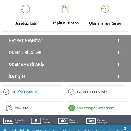
Toplu Al, Kazan
Uluslararası Kargo
Ücretsiz İade
HAYRAT NEŞRIYAT
ÖNEMLI BILGILER
ÖDEME VE SİPARİŞ
İLETİŞİM
KUR’AN İMALATI
GÜVENCELERİNİZ
YARDIM
Whatsapp Hatlarımız
X
Size daha iyi bir alışveriş deneyimi sunabilmek için çerezler kullanıyoruz.