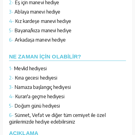
2-
Eş için manevi hediye
3-
Ablaya manevi hediye
4-
Kız kardeşe manevi hediye
5-
Bayana/kıza manevi hediye
6-
Arkadaşa manevi hediye
NE ZAMAN İÇİN OLABİLİR?
1-
Mevlid hediyesi
2-
Kına gecesi hediyesi
3-
Namaza başlangıç hediyesi
4-
Kuran'a geçme hediyesi
5-
Doğum günü hediyesi
6-
Sünnet, Vefat ve diğer tüm cemiyet ile özel
günlerinizde hediye edebilirsiniz
AÇIKLAMA