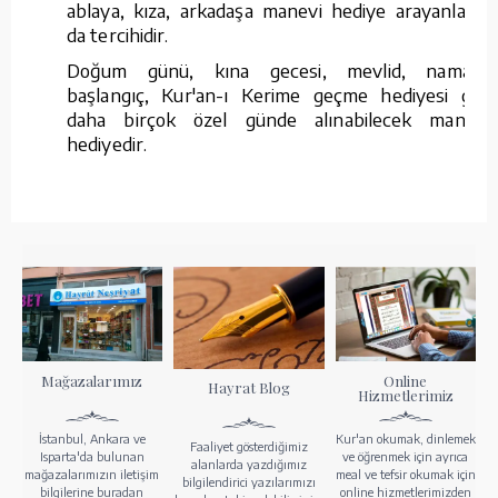
ablaya, kıza, arkadaşa manevi hediye arayanların
da tercihidir.
Doğum günü, kına gecesi, mevlid, namaza
başlangıç, Kur'an-ı Kerime geçme hediyesi gibi
daha birçok özel günde alınabilecek manevi
hediyedir.
Mağazalarımız
Online
Hayrat Blog
Hizmetlerimiz
İstanbul, Ankara ve
Kur'an okumak, dinlemek
Faaliyet gösterdiğimiz
Isparta'da bulunan
ve öğrenmek için ayrıca
alanlarda yazdığımız
mağazalarımızın iletişim
meal ve tefsir okumak için
bilgilendirici yazılarımızı
bilgilerine buradan
online hizmetlerimizden