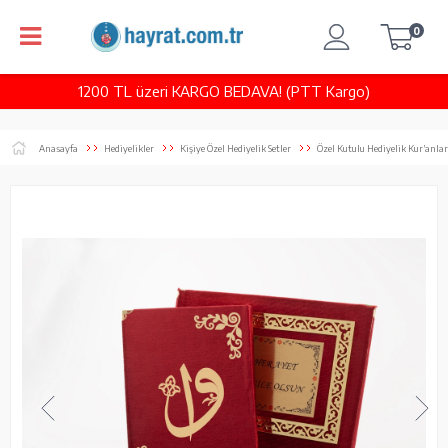
0
1200 TL üzeri KARGO BEDAVA! (PTT Kargo)
Anasayfa
Hediyelikler
Kişiye Özel Hediyelik Setler
Özel Kutulu Hediyelik Kur’anlar