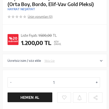
(Orta Boy, Bordo, Elif-Vav Gold Pleksi)
HAYRAT NEŞRİYAT
Ürün yorumları (0)
Liste Fiyatı:
1.500,00
TL
%20
1.200,00
TL
indirimli
KDV
DAHİL
Ücretsiz isim / söz ekle
Tıkla Gör
HEMEN AL