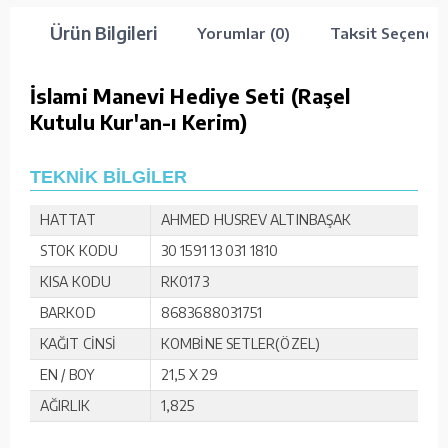
Ürün Bilgileri
Yorumlar (0)
Taksit Seçenekl
İslami Manevi Hediye Seti (Raşel
Kutulu Kur'an-ı Kerim)
TEKNİK BİLGİLER
HATTAT
AHMED HUSREV ALTINBAŞAK
STOK KODU
30 1591 13 031 1810
KISA KODU
RK0173
BARKOD
8683688031751
KAĞIT CİNSİ
KOMBİNE SETLER(ÖZEL)
EN / BOY
21,5 X 29
AĞIRLIK
1,825