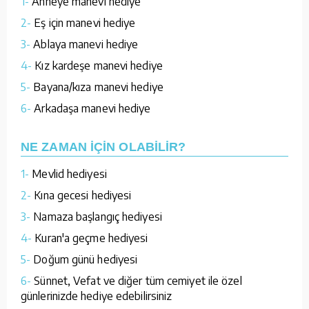
1-
Anneye manevi hediye
2-
Eş için manevi hediye
3-
Ablaya manevi hediye
4-
Kız kardeşe manevi hediye
5-
Bayana/kıza manevi hediye
6-
Arkadaşa manevi hediye
NE ZAMAN İÇİN OLABİLİR?
1-
Mevlid hediyesi
2-
Kına gecesi hediyesi
3-
Namaza başlangıç hediyesi
4-
Kuran'a geçme hediyesi
5-
Doğum günü hediyesi
6-
Sünnet, Vefat ve diğer tüm cemiyet ile özel
günlerinizde hediye edebilirsiniz