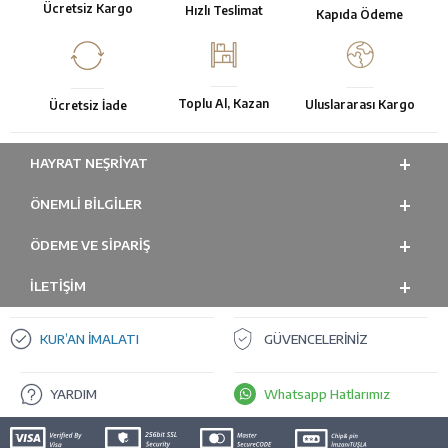
Ücretsiz Kargo
Hızlı Teslimat
Kapıda Ödeme
Toplu Al, Kazan
Uluslararası Kargo
Ücretsiz İade
HAYRAT NEŞRIYAT
ÖNEMLI BILGILER
ÖDEME VE SİPARİŞ
İLETİŞİM
KUR’AN İMALATI
GÜVENCELERİNİZ
YARDIM
Whatsapp Hatlarımız