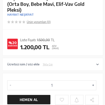
(Orta Boy, Bebe Mavi, Elif-Vav Gold
Pleksi)
HAYRAT NEŞRİYAT
Ürün yorumları (0)
Liste Fiyatı:
1.500,00
TL
%20
1.200,00
TL
indirimli
KDV
DAHİL
Ücretsiz isim / söz ekle
Tıkla Gör
HEMEN AL