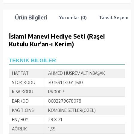
Ürün Bilgileri
Yorumlar (0)
Taksit Seçenekl
İslami Manevi Hediye Seti (Raşel
Kutulu Kur'an-ı Kerim)
TEKNİK BİLGİLER
HATTAT
AHMED HUSREV ALTINBAŞAK
STOK KODU
30 1591 13 031 1610
KISA KODU
RK0007
BARKOD
8682279678078
KAĞIT CİNSİ
KOMBİNE SETLER(ÖZEL)
EN / BOY
29 X 21
AĞIRLIK
1,59