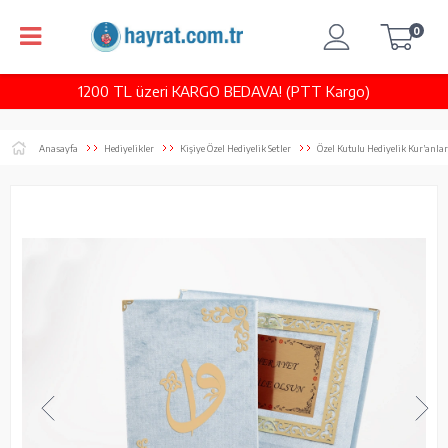
0
1200 TL üzeri KARGO BEDAVA! (PTT Kargo)
Anasayfa
Hediyelikler
Kişiye Özel Hediyelik Setler
Özel Kutulu Hediyelik Kur’anlar