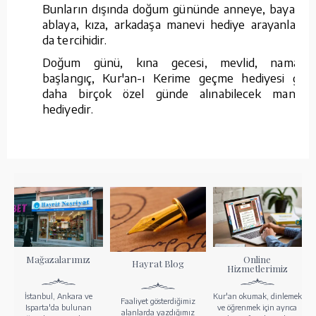
Bunların dışında doğum gününde anneye, bayana,
ablaya, kıza, arkadaşa manevi hediye arayanların
da tercihidir.
Doğum günü, kına gecesi, mevlid, namaza
başlangıç, Kur'an-ı Kerime geçme hediyesi gibi
daha birçok özel günde alınabilecek manevi
hediyedir.
Mağazalarımız
Online
Hayrat Blog
Hizmetlerimiz
İstanbul, Ankara ve
Kur'an okumak, dinlemek
Faaliyet gösterdiğimiz
Isparta'da bulunan
ve öğrenmek için ayrıca
alanlarda yazdığımız