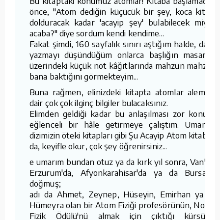
Bu kitaptaki konumuz atomlar! Kitaba başlamadan
önce, "Atom dediğin küçücük bir şey, koca kitabı
dolduracak kadar 'acayip şey' bulabilecek miyim
acaba?" diye sordum kendi kendime...
Fakat şimdi, 160 sayfalık sınırı aştığım halde, daha
yazmayı düşündüğüm onlarca başlığın masamın
üzerindeki küçük not kâğıtlarında mahzun mahzun
bana baktığını görmekteyim...
Buna rağmen, elinizdeki kitapta atomlar alemine
dair çok çok ilginç bilgiler bulacaksınız.
Elimden geldiği kadar bu anlaşılması zor konuyu
eğlenceli bir hâle getirmeye çalıştım. Umarım,
dizimizin öteki kitapları gibi Şu Acayip Atom kitabını
da, keyifle okur, çok şey öğrenirsiniz...
e umarım bundan otuz ya da kırk yıl sonra, Van'da,
Erzurum'da, Afyonkarahisar'da ya da Bursa'da
doğmuş;
adı da Ahmet, Zeynep, Hüseyin, Emirhan ya da
Hümeyra olan bir Atom Fiziği profesörünün, Nobel
Fizik Ödülü'nü almak için çıktığı kürsüde,