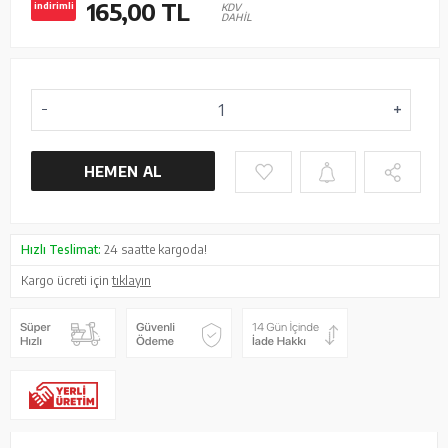
165,00
TL
indirimli
KDV
DAHİL
HEMEN AL
Hızlı Teslimat:
24 saatte kargoda!
Kargo ücreti için
tıklayın