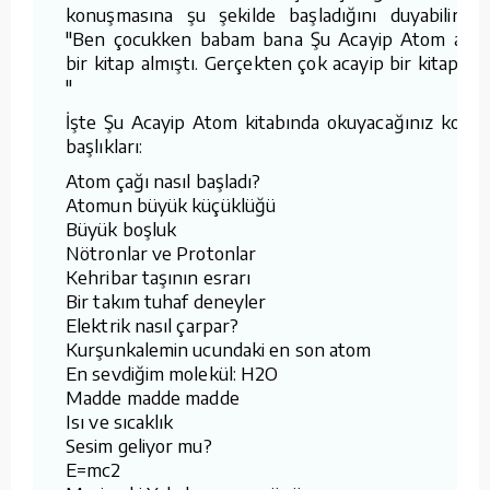
konuşmasına şu şekilde başladığını duyabilirim:
"Ben çocukken babam bana Şu Acayip Atom adlı
bir kitap almıştı. Gerçekten çok acayip bir kitaptı...
"
İşte Şu Acayip Atom kitabında okuyacağınız konu
başlıkları:
Atom çağı nasıl başladı?
Atomun büyük küçüklüğü
Büyük boşluk
Nötronlar ve Protonlar
Kehribar taşının esrarı
Bir takım tuhaf deneyler
Elektrik nasıl çarpar?
Kurşunkalemin ucundaki en son atom
En sevdiğim molekül: H2O
Madde madde madde
Isı ve sıcaklık
Sesim geliyor mu?
E=mc2