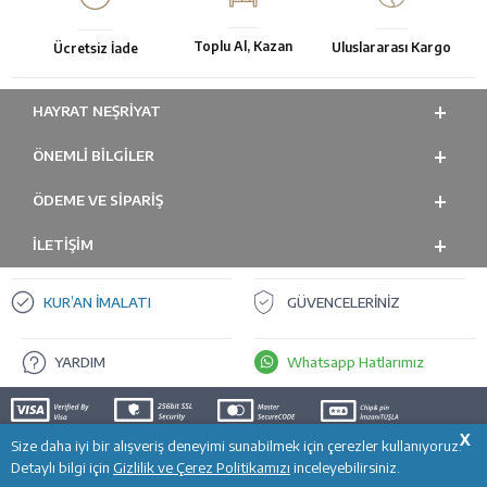
Toplu Al, Kazan
Uluslararası Kargo
Ücretsiz İade
HAYRAT NEŞRIYAT
ÖNEMLI BILGILER
ÖDEME VE SİPARİŞ
İLETİŞİM
KUR’AN İMALATI
GÜVENCELERİNİZ
YARDIM
Whatsapp Hatlarımız
X
Size daha iyi bir alışveriş deneyimi sunabilmek için çerezler kullanıyoruz.
SEPETE EKLE
T
-Soft
E-Ticaret
Sistemleriyle Hazırlanmıştır.
Detaylı bilgi için
Gizlilik ve Çerez Politikamızı
inceleyebilirsiniz.