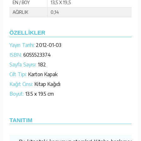
EN / BOY
13,5 X 19,5
AĞIRLIK
0,14
ÖZELLİKLER
Yayın Tarihi:
2012-01-03
ISBN:
6055523374
Sayfa Sayısı:
182
Cilt Tipi:
Karton Kapak
Kağıt Cinsi:
Kitap Kağıdı
Boyut:
13.5 x 19.5 cm
TANITIM