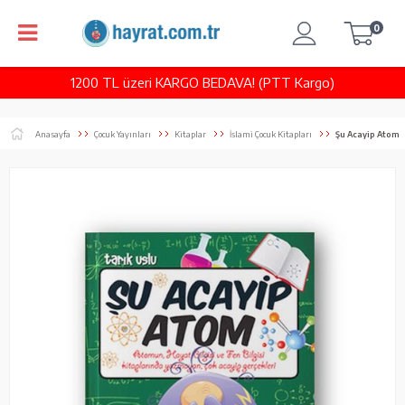
0
1200 TL üzeri KARGO BEDAVA! (PTT Kargo)
Anasayfa
Çocuk Yayınları
Kitaplar
İslami Çocuk Kitapları
Şu Acayip Atom