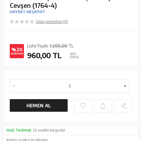
Cevşen (1764-4)
HAYRAT NEŞRİYAT
Ürün yorumları (0)
Liste Fiyatı:
1.200,00
TL
%20
960,00
TL
indirimli
KDV
DAHİL
HEMEN AL
Hızlı Teslimat:
24 saatte kargoda!
Kargo ücreti için
tıklayın