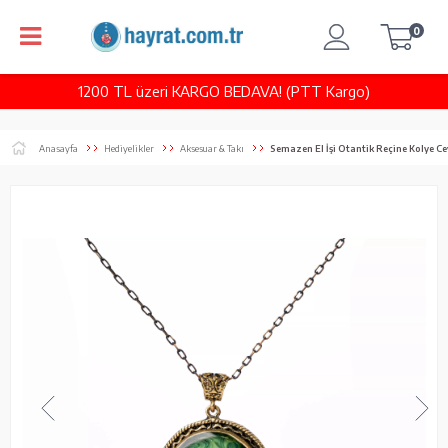
0
1200 TL üzeri KARGO BEDAVA! (PTT Kargo)
Anasayfa
Hediyelikler
Aksesuar & Takı
Semazen El İşi Otantik Reçine Kolye C