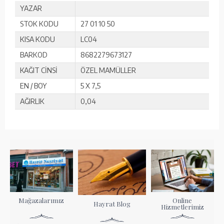
YAZAR
STOK KODU
27 01 10 50
KISA KODU
LC04
BARKOD
8682279673127
KAĞIT CİNSİ
ÖZEL MAMÜLLER
EN / BOY
5 X 7,5
AĞIRLIK
0,04
Mağazalarımız
Online
Hayrat Blog
Hizmetlerimiz