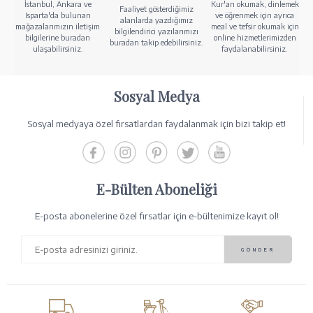
İstanbul, Ankara ve
Kur'an okumak, dinlemek
Faaliyet gösterdiğimiz
Isparta'da bulunan
ve öğrenmek için ayrıca
alanlarda yazdığımız
mağazalarımızın iletişim
meal ve tefsir okumak için
bilgilendirici yazılarımızı
bilgilerine buradan
online hizmetlerimizden
buradan takip edebilirsiniz.
ulaşabilirsiniz.
faydalanabilirsiniz.
Sosyal Medya
Sosyal medyaya özel fırsatlardan faydalanmak için bizi takip et!
E-Bülten Aboneliği
E-posta abonelerine özel fırsatlar için e-bültenimize kayıt ol!