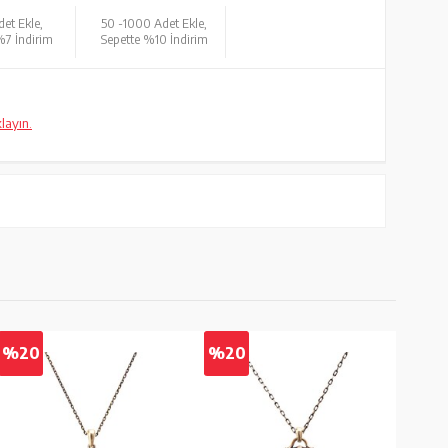
et Ekle,
50 -
1000 Adet Ekle,
%7 İndirim
Sepette %10 İndirim
klayın.
%20
%20
%2