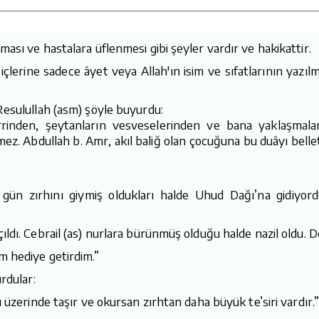
ası ve hastalara üflenmesi gibi şeyler vardır ve hakikattir.
 içlerine sadece âyet veya Allah'ın isim ve sıfatlarının yazı
Resulullah (asm) şöyle buyurdu:
errinden, şeytanların vesveselerinden ve bana yaklaşmalar
mez. Abdullah b. Amr, akıl baliğ olan çocuğuna bu duâyı belle
 gün zırhını giymiş oldukları halde Uhud Dağı’na gidiyor
ldı. Cebrail (as) nurlara bürünmüş olduğu halde nazil oldu. D
m hediye getirdim.”
rdular:
 üzerinde taşır ve okursan zırhtan daha büyük te’siri vardır.