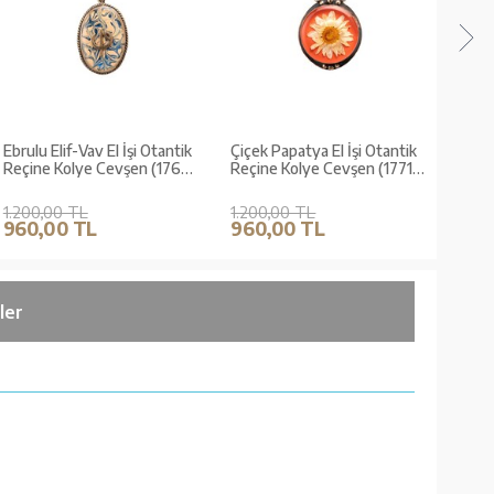
Ebrulu Elif-Vav El İşi Otantik
Çiçek Papatya El İşi Otantik
Çiçek
Reçine Kolye Cevşen (1766-
Reçine Kolye Cevşen (1771-
Reçi
3)
2)
4)
1.200,00 TL
1.200,00 TL
1.20
960,00 TL
960,00 TL
960
ler