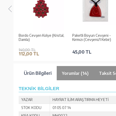
istal,
Bordo Cevşen Kolye (Kristal,
Paketli Boyun Cevşeni -
Damla)
Kırmızı (Cevşenü'l Kebir)
140,00 TL
45,00 TL
112,00 TL
Ürün Bilgileri
Yorumlar (14)
Taksit S
TEKNİK BİLGİLER
YAZAR
HAYRAT İLİM ARAŞTIRMA HEYETİ
STOK KODU
01 05 07 14
KISA KODU
MH0022