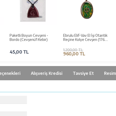
Paketli Boyun Cevşeni -
Ebrulu Elif-Vav El İşi Otantik
Bordo (Cevşenü'l Kebir)
Reçine Kolye Cevşen (1766-
1)
1.200,00 TL
45,00 TL
960,00 TL
eçenekleri
Alışveriş Kredisi
Tavsiye Et
Resim