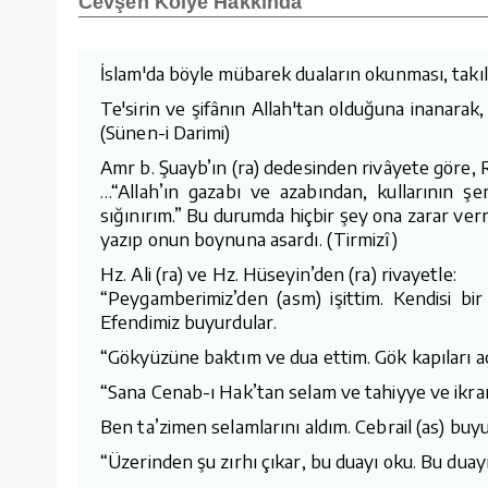
Cevşen Kolye Hakkında
İslam'da böyle mübarek duaların okunması, takılm
Te'sirin ve şifânın Allah'tan olduğuna inanarak,
(Sünen-i Darimi)
Amr b. Şuayb’ın (ra) dedesinden rivâyete göre, 
…“Allah’ın gazabı ve azabından, kullarının ş
sığınırım.” Bu durumda hiçbir şey ona zarar ver
yazıp onun boynuna asardı. (Tirmizî)
Hz. Ali (ra) ve Hz. Hüseyin’den (ra) rivayetle:
“Peygamberimiz’den (asm) işittim. Kendisi bir
Efendimiz buyurdular.
“Gökyüzüne baktım ve dua ettim. Gök kapıları açı
“Sana Cenab-ı Hak’tan selam ve tahiyye ve ikra
Ben ta’zimen selamlarını aldım. Cebrail (as) buyu
“Üzerinden şu zırhı çıkar, bu duayı oku. Bu duayı