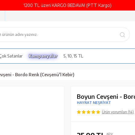
1200 TL üzeri KARGO BEDAVA! (PTT Kargo)
Çok Satanlar
Kampanyalar
5, 10, 15 TL
vşeni - Bordo Renk (Cevşenü'l Kebir)
Boyun Cevşeni - Bord
HAYRAT NEŞRİYAT
Ürün yorumları (14)
KDV