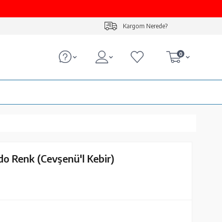
Kargom Nerede?
0
o Renk (Cevşenü'l Kebir)