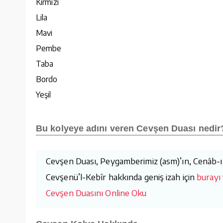
Kırmızı
Lila
Mavi
Pembe
Taba
Bordo
Yeşil
Bu kolyeye adını veren Cevşen Duası nedir
Cevşen Duası, Peygamberimiz (asm)’ın, Cenâb-ı H
Cevşenü’l-Kebîr hakkında geniş izah için
burayı 
Cevşen Duasını Online Oku