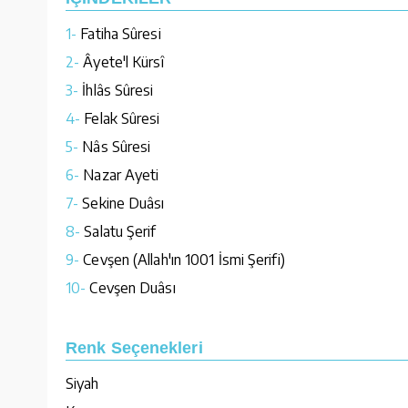
1-
Fatiha Sûresi
2-
Âyete'l Kürsî
3-
İhlâs Sûresi
4-
Felak Sûresi
5-
Nâs Sûresi
6-
Nazar Ayeti
7-
Sekine Duâsı
8-
Salatu Şerif
9-
Cevşen (Allah'ın 1001 İsmi Şerifi)
10-
Cevşen Duâsı
Renk Seçenekleri
Siyah