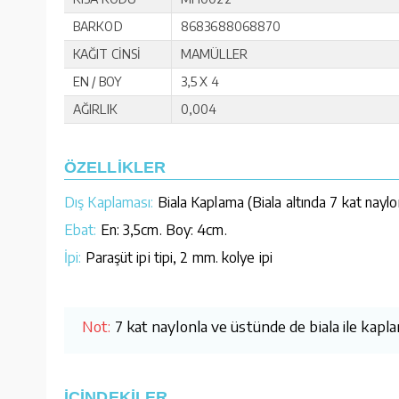
BARKOD
8683688068870
KAĞIT CİNSİ
MAMÜLLER
EN / BOY
3,5 X 4
AĞIRLIK
0,004
ÖZELLİKLER
Dış Kaplaması:
Biala Kaplama (Biala altında 7 kat nayl
Ebat:
En: 3,5cm. Boy: 4cm.
İpi:
Paraşüt ipi tipi, 2 mm. kolye ipi
Not:
7 kat naylonla ve üstünde de biala ile kapl
İÇİNDEKİLER