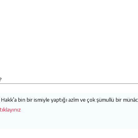
?
akk’a bin bir ismiyle yaptığı azîm ve çok şümullü bir münâcâ
tıklayınız