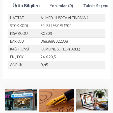
Ürün Bilgileri
Yorumlar (0)
Taksit Seçenekl
HATTAT
AHMED HUSREV ALTINBAŞAK
STOK KODU
30 1571 95 035 1700
KISA KODU
KO809
BARKOD
8683688022308
KAĞIT CİNSİ
KOMBİNE SETLER(ÖZEL)
EN / BOY
24 X 20,5
AĞIRLIK
0,45