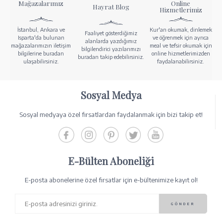
Mağazalarımız
Online
Hayrat Blog
Hizmetlerimiz
İstanbul, Ankara ve
Kur'an okumak, dinlemek
Faaliyet gösterdiğimiz
Isparta'da bulunan
ve öğrenmek için ayrıca
alanlarda yazdığımız
mağazalarımızın iletişim
meal ve tefsir okumak için
bilgilendirici yazılarımızı
bilgilerine buradan
online hizmetlerimizden
buradan takip edebilirsiniz.
ulaşabilirsiniz.
faydalanabilirsiniz.
Sosyal Medya
Sosyal medyaya özel fırsatlardan faydalanmak için bizi takip et!
E-Bülten Aboneliği
E-posta abonelerine özel fırsatlar için e-bültenimize kayıt ol!