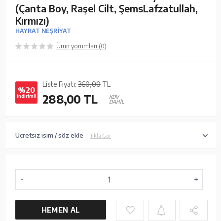
(Çanta Boy, Raşel Cilt, ŞemsLafzatullah,
Kırmızı)
HAYRAT NEŞRİYAT
Ürün yorumları (0)
Liste Fiyatı:
360,00
TL
%20
288,00
TL
indirimli
KDV
DAHİL
Ücretsiz isim / söz ekle
Tıkla Gör
HEMEN AL