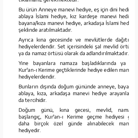
Bu ürün Anneye manevi hediye, eş için dini hediye,
ablaya İslami hediye, kız kardeşe manevi hediye,
bayana/kıza manevi hediye, arkadaşa İslami hediye
şeklinde aratılmaktadır.
Ayrıca kına gecesinde ve mevlütlerde dağıtılan
hediyelerdendir. Set içerisindeki şal mevlid örtüsü
ya da namaz örtüsü olarak da adlandırılmaktadır.
Yine bayanlara namaza başladıklarında ya da
Kur'an-ı Kerime geçtiklerinde hediye edilen manevi
hediyelerdendir.
Bunların dışında doğum gününde anneye, bayana,
ablaya, kıza, arkadaşa manevi hediye arayanların
da tercihidir.
Doğum günü, kına gecesi, mevlid, namaza
başlangıç, Kur'an-ı Kerime geçme hediyesi gibi
daha birçok özel günde alınabilecek manevi
hediyedir.