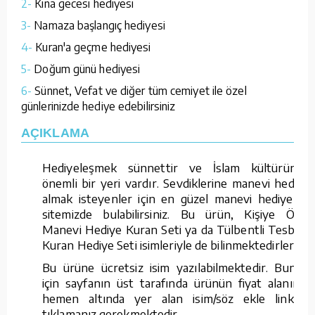
2-
Kına gecesi hediyesi
3-
Namaza başlangıç hediyesi
4-
Kuran'a geçme hediyesi
5-
Doğum günü hediyesi
6-
Sünnet, Vefat ve diğer tüm cemiyet ile özel
günlerinizde hediye edebilirsiniz
AÇIKLAMA
Hediyeleşmek sünnettir ve İslam kültüründe
önemli bir yeri vardır. Sevdiklerine manevi hediye
almak isteyenler için en güzel manevi hediyeleri
sitemizde bulabilirsiniz. Bu ürün, Kişiye Özel
Manevi Hediye Kuran Seti ya da Tülbentli Tesbihli
Kuran Hediye Seti isimleriyle de bilinmektedirler.
Bu ürüne ücretsiz isim yazılabilmektedir. Bunun
için sayfanın üst tarafında ürünün fiyat alanının
hemen altında yer alan isim/söz ekle linkine
tıklamanız gerekmektedir.