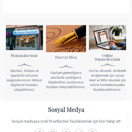
Mağazalarımız
Online
Hayrat Blog
Hizmetlerimiz
İstanbul, Ankara ve
Kur'an okumak, dinlemek
Faaliyet gösterdiğimiz
Isparta'da bulunan
ve öğrenmek için ayrıca
alanlarda yazdığımız
mağazalarımızın iletişim
meal ve tefsir okumak için
bilgilendirici yazılarımızı
bilgilerine buradan
online hizmetlerimizden
buradan takip edebilirsiniz.
ulaşabilirsiniz.
faydalanabilirsiniz.
Sosyal Medya
Sosyal medyaya özel fırsatlardan faydalanmak için bizi takip et!