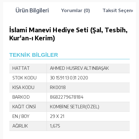
Ürün Bilgileri
Yorumlar (0)
Taksit Seçenekl
İslami Manevi Hediye Seti (Şal, Tesbih,
Kur'an-ı Kerim)
TEKNİK BİLGİLER
HATTAT
AHMED HUSREV ALTINBAŞAK
STOK KODU
30 1591 13 031 2020
KISA KODU
RK0018
BARKOD
8682279678184
KAĞIT CİNSİ
KOMBİNE SETLER(ÖZEL)
EN / BOY
29 X 21
AĞIRLIK
1,675