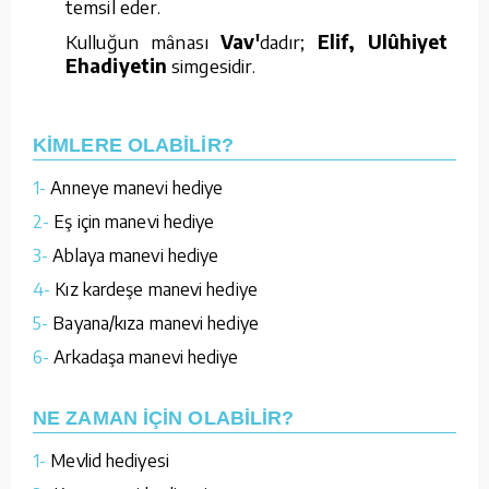
temsil eder.
Kulluğun mânası
Vav'
dadır;
Elif, Ulûhiyet
ve
Ehadiyetin
simgesidir.
KİMLERE OLABİLİR?
1-
Anneye manevi hediye
2-
Eş için manevi hediye
3-
Ablaya manevi hediye
4-
Kız kardeşe manevi hediye
5-
Bayana/kıza manevi hediye
6-
Arkadaşa manevi hediye
NE ZAMAN İÇİN OLABİLİR?
1-
Mevlid hediyesi