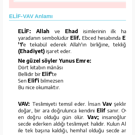
ELİF-VAV Anlamı
ELİF: Allah
ve
Ehad
isimlerinin ilk harfi,
yaradanın sembolüdür
Elif.
Ebced hesabında
Elif;
'1'
e tekabül ederek Allah'ın birliğine, tekliğine
(Ehadiyet)
işaret eder.
Ne güzel söyler Yunus Emre:
Dört kitabın mânâsı
Bellidir bir
Elif'
te
Sen
Elif'i
bilmezsen
Bu nice okumaktır.
VAV:
Teslimiyeti temsil eder. İnsan
Vav
şeklinde
doğar, bir ara doğrulunca kendini
Elif
sanır. Oysa
en doğru olduğu gün ölür.
Vav;
insanoğlunun
secde ederken aldığı teslimiyet halidir. Kulun Allah
ile tek başına kaldığı, hemhal olduğu secde anını