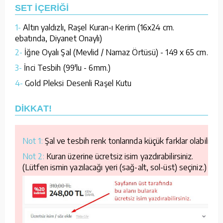
SET İÇERİĞİ
1-
Altın yaldızlı, Raşel Kuran-ı Kerim (16x24 cm.
ebatında, Diyanet Onaylı)
2-
İğne Oyalı Şal (Mevlid / Namaz Örtüsü) - 149 x 65 cm.
3-
İnci Tesbih (99'lu - 6mm.)
4-
Gold Pleksi Desenli Raşel Kutu
DİKKAT!
Not 1:
Şal ve tesbih renk tonlarında küçük farklar olabilir.
Not 2:
Kuran üzerine ücretsiz isim yazdırabilirsiniz.
(Lütfen ismin yazılacağı yeri (sağ-alt, sol-üst) seçiniz.)