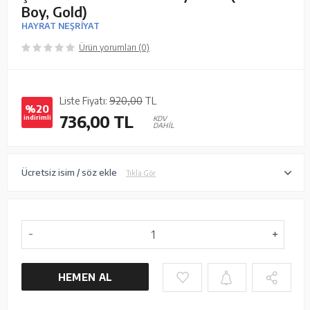
Boy, Gold)
HAYRAT NEŞRİYAT
Ürün yorumları (0)
Liste Fiyatı:
920,00
TL
%20
736,00
TL
indirimli
KDV
DAHİL
Ücretsiz isim / söz ekle
Tıkla Gör
HEMEN AL