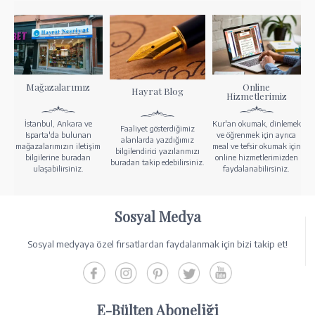
Mağazalarımız
Online
Hayrat Blog
Hizmetlerimiz
İstanbul, Ankara ve
Kur'an okumak, dinlemek
Faaliyet gösterdiğimiz
Isparta'da bulunan
ve öğrenmek için ayrıca
alanlarda yazdığımız
mağazalarımızın iletişim
meal ve tefsir okumak için
bilgilendirici yazılarımızı
bilgilerine buradan
online hizmetlerimizden
buradan takip edebilirsiniz.
ulaşabilirsiniz.
faydalanabilirsiniz.
Sosyal Medya
Sosyal medyaya özel fırsatlardan faydalanmak için bizi takip et!
E-Bülten Aboneliği