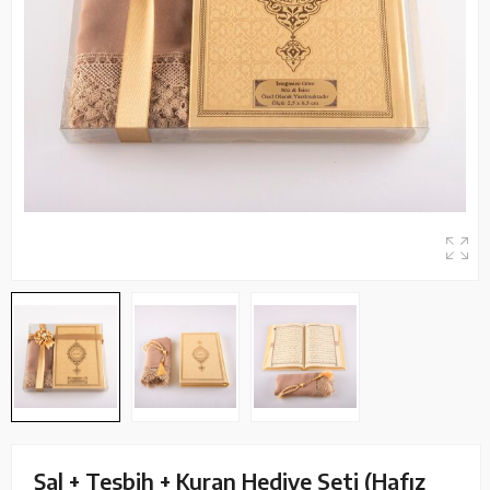
Şal + Tesbih + Kuran Hediye Seti (Hafız