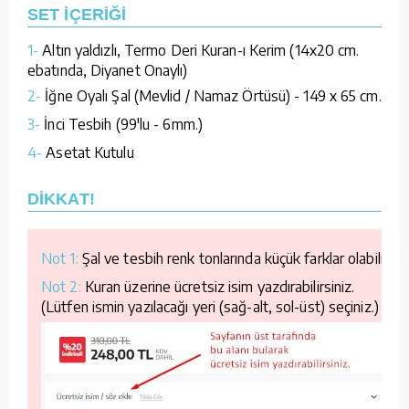
SET İÇERİĞİ
1-
Altın yaldızlı, Termo Deri Kuran-ı Kerim (14x20 cm.
ebatında, Diyanet Onaylı)
2-
İğne Oyalı Şal (Mevlid / Namaz Örtüsü) - 149 x 65 cm.
3-
İnci Tesbih (99'lu - 6mm.)
4-
Asetat Kutulu
DİKKAT!
Not 1:
Şal ve tesbih renk tonlarında küçük farklar olabilir.
Not 2:
Kuran üzerine ücretsiz isim yazdırabilirsiniz.
(Lütfen ismin yazılacağı yeri (sağ-alt, sol-üst) seçiniz.)