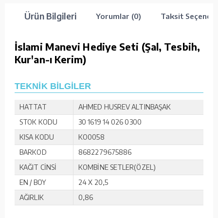
Ürün Bilgileri
Yorumlar (0)
Taksit Seçenekl
İslami Manevi Hediye Seti (Şal, Tesbih,
Kur'an-ı Kerim)
TEKNİK BİLGİLER
HATTAT
AHMED HUSREV ALTINBAŞAK
STOK KODU
30 1619 14 026 0300
KISA KODU
KO0058
BARKOD
8682279675886
KAĞIT CİNSİ
KOMBİNE SETLER(ÖZEL)
EN / BOY
24 X 20,5
AĞIRLIK
0,86