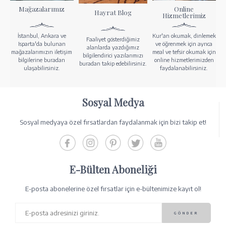
Mağazalarımız
Online
Hayrat Blog
Hizmetlerimiz
İstanbul, Ankara ve
Kur'an okumak, dinlemek
Faaliyet gösterdiğimiz
Isparta'da bulunan
ve öğrenmek için ayrıca
alanlarda yazdığımız
mağazalarımızın iletişim
meal ve tefsir okumak için
bilgilendirici yazılarımızı
bilgilerine buradan
online hizmetlerimizden
buradan takip edebilirsiniz.
ulaşabilirsiniz.
faydalanabilirsiniz.
Sosyal Medya
Sosyal medyaya özel fırsatlardan faydalanmak için bizi takip et!
E-Bülten Aboneliği
E-posta abonelerine özel fırsatlar için e-bültenimize kayıt ol!