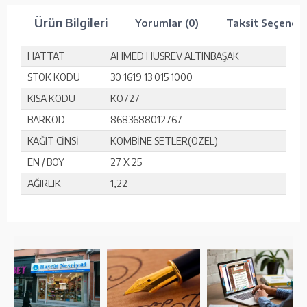
Ürün Bilgileri
Yorumlar (0)
Taksit Seçenekl
HATTAT
AHMED HUSREV ALTINBAŞAK
STOK KODU
30 1619 13 015 1000
KISA KODU
KO727
BARKOD
8683688012767
KAĞIT CİNSİ
KOMBİNE SETLER(ÖZEL)
EN / BOY
27 X 25
AĞIRLIK
1,22