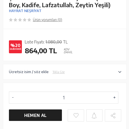
Boy, Kadife, Lafzatullah, Zeytin Yeşili)
HAYRAT NEŞRİYAT
Ürün yorumları (0)
Liste Fiyatı:
1.080,00
TL
%20
864,00
TL
indirimli
KDV
DAHİL
Ücretsiz isim / söz ekle
Tıkla Gör
HEMEN AL