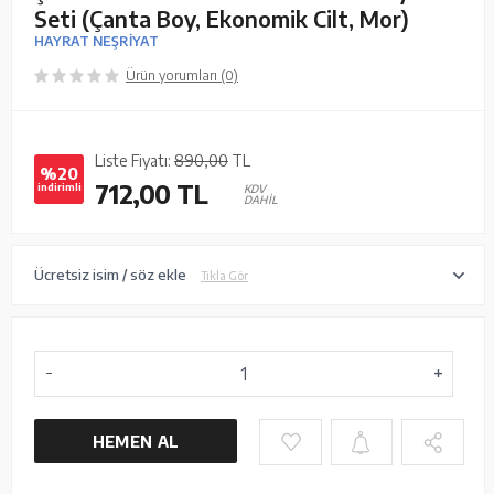
Seti (Çanta Boy, Ekonomik Cilt, Mor)
HAYRAT NEŞRİYAT
Ürün yorumları (0)
Liste Fiyatı:
890,00
TL
%20
712,00
TL
indirimli
KDV
DAHİL
Ücretsiz isim / söz ekle
Tıkla Gör
HEMEN AL