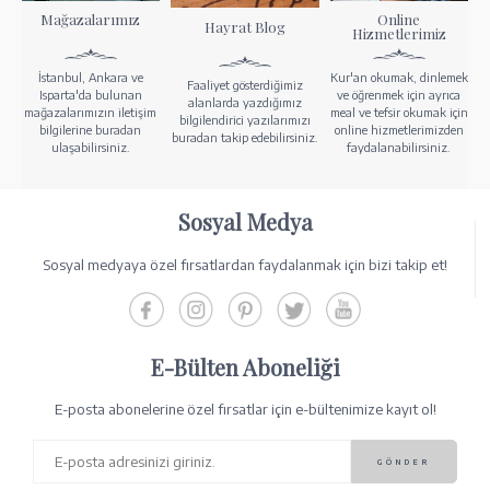
Mağazalarımız
Online
Hayrat Blog
Hizmetlerimiz
İstanbul, Ankara ve
Kur'an okumak, dinlemek
Faaliyet gösterdiğimiz
Isparta'da bulunan
ve öğrenmek için ayrıca
alanlarda yazdığımız
mağazalarımızın iletişim
meal ve tefsir okumak için
bilgilendirici yazılarımızı
bilgilerine buradan
online hizmetlerimizden
buradan takip edebilirsiniz.
ulaşabilirsiniz.
faydalanabilirsiniz.
Sosyal Medya
Sosyal medyaya özel fırsatlardan faydalanmak için bizi takip et!
E-Bülten Aboneliği
E-posta abonelerine özel fırsatlar için e-bültenimize kayıt ol!