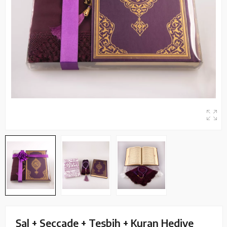
Şal + Seccade + Tesbih + Kuran Hediye