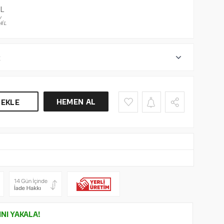
L
V
İL
r
HEMEN AL
 EKLE
INI YAKALA!