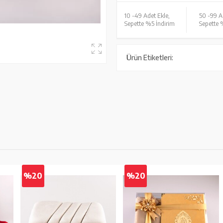
10 -
49 Adet Ekle,
50 -
99 A
Sepette %5 İndirim
Sepette 
Ürün Etiketleri:
%20
%20