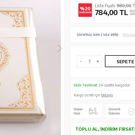
Liste Fiyatı:
980,00
T
%20
784,00
TL
KD
indirimli
DAH
Ücretsiz isim / söz ekle
Tıkla Gö
SEPETE
Hızlı Teslimat:
24 saatte kargoda!
Kargo ücreti için
tıklayın
TOPLU AL, İNDIRIM FIRSAT