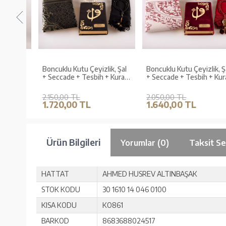
h +
Boncuklu Kutu Çeyizlik, Şal
Boncuklu Kutu Çeyizlik, Şal
anta
+ Seccade + Tesbih + Kuran
+ Seccade + Tesbih + Kura
iyah)
Hediye Seti (Orta B. Kadife,
Hediye Seti (Hafız B. Kadife
Siyah)
Bordo)
2.150,00 TL
2.050,00 TL
1.720,00 TL
1.640,00 TL
Ürün Bilgileri
Yorumlar (0)
Taksit Se
HATTAT
AHMED HUSREV ALTINBAŞAK
STOK KODU
30 1610 14 046 0100
KISA KODU
KO861
BARKOD
8683688024517