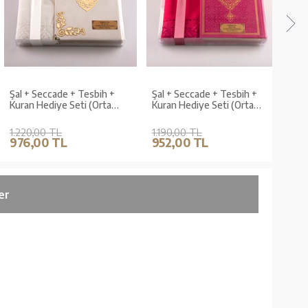
Şal + Seccade + Tesbih +
Şal + Seccade + Tesbih +
Şal +
Kuran Hediye Seti (Orta
Kuran Hediye Seti (Orta
Kura
Boy, Kadife, Beyaz,
Boy, Fuşya Pembe)
Boy, 
Lafzatullah)
1.220,00 TL
1.190,00 TL
1.19
976,00 TL
952,00 TL
952
er