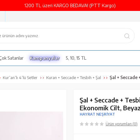
1200 TL üzeri KARGO BEDAVA! (PTT Kargo)
Çok Satanlar
Kampanyalar
5, 10, 15 TL
Şal + Seccade + Tesbih + 
Kur’an’lı 4’lü Setler
Kuran + Seccade + Tesbih + Şal
Şal + Seccade + Tesb
Ekonomik Cilt, Beyaz
HAYRAT NEŞRİYAT
Ürün yorumları (0)