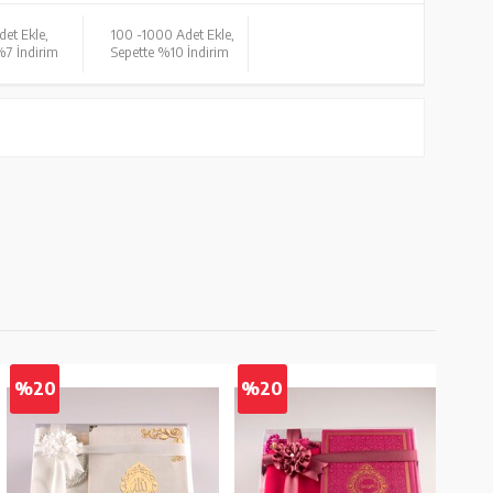
det Ekle,
100 -
1000 Adet Ekle,
%7 İndirim
Sepette %10 İndirim
%20
%20
%2