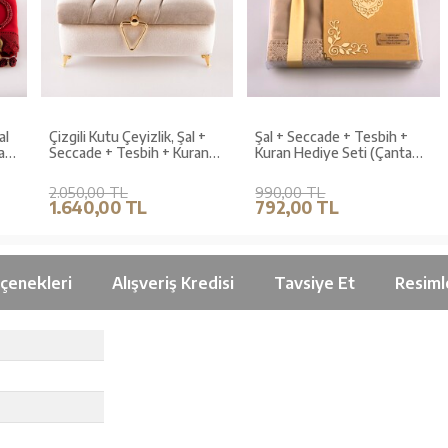
Çizgili Kutu Çeyizlik, Şal +
Şal + Seccade + Tesbih +
n
Seccade + Tesbih + Kuran
Kuran Hediye Seti (Çanta
,
Hediye Seti (Hafız B. Kadife,
Boy, Kadife, Gold,
Vizon, Elif-Vav)
Lafzatullah)
2.050,00 TL
990,00 TL
1.640,00 TL
792,00 TL
çenekleri
Alışveriş Kredisi
Tavsiye Et
Resiml