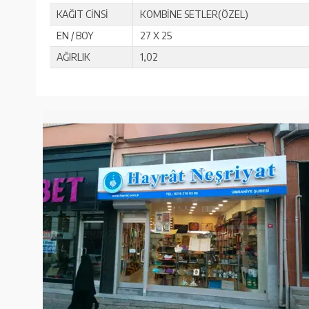
KAĞIT CİNSİ
KOMBİNE SETLER(ÖZEL)
EN / BOY
27 X 25
AĞIRLIK
1,02