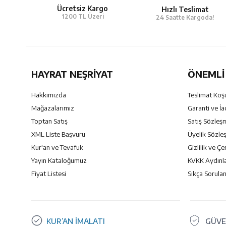
Ücretsiz Kargo
Hızlı Teslimat
1200 TL Üzeri
24 Saatte Kargoda!
HAYRAT NEŞRIYAT
ÖNEMLI 
Hakkımızda
Teslimat Koşu
Mağazalarımız
Garanti ve İa
Toptan Satış
Satış Sözleş
XML Liste Başvuru
Üyelik Sözle
Kur'an ve Tevafuk
Gizlilik ve Çe
Yayın Kataloğumuz
KVKK Aydınl
Fiyat Listesi
Sıkça Sorulan
KUR’AN İMALATI
GÜVE