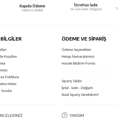
Ücretsiz İade
Kapıda Ödeme
T
14 Gün İade-Değişim
Yalnızca Nakit
BILGILER
ÖDEME VE SİPARİŞ
lları
Ödeme Seçenekleri
de Koşulları
Hesap Numaralarımız
mesi
Havale Bildirim Formu
şmesi
rez Politikası
Sipariş Takibi
atma Metni
İptal - İade - Değişim
 Sorular
Nasıl Sipariş Verebilirim?
NCELERİNİZ
YARDIM