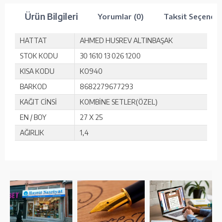
Ürün Bilgileri
Yorumlar (0)
Taksit Seçenekl
HATTAT
AHMED HUSREV ALTINBAŞAK
STOK KODU
30 1610 13 026 1200
KISA KODU
KO940
BARKOD
8682279677293
KAĞIT CİNSİ
KOMBİNE SETLER(ÖZEL)
EN / BOY
27 X 25
AĞIRLIK
1,4