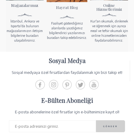
Mağazalarımız
Online
Hayrat Blog
Hizmetlerimiz
İstanbul, Ankara ve
Kur'an okumak, dinlemek
Faaliyet gösterdiğimiz
Isparta'da bulunan
ve öğrenmek için ayrıca
alanlarda yazdığımız
mağazalarımızın iletişim
meal ve tefsir okumak için
bilgilendirici yazılarımızı
bilgilerine buradan
online hizmetlerimizden
buradan takip edebilirsiniz.
ulaşabilirsiniz.
faydalanabilirsiniz.
Sosyal Medya
Sosyal medyaya özel fırsatlardan faydalanmak için bizi takip et!
E-Bülten Aboneliği
E-posta abonelerine özel fırsatlar için e-bültenimize kayıt ol!