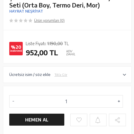
Seti (Orta Boy, Termo Deri, Mor)
HAYRAT NEŞRİYAT
Ürün yorumları (0)
Liste Fiyatı:
1.190,00
TL
%20
952,00
TL
indirimli
KDV
DAHİL
Ücretsiz isim / söz ekle
Tıkla Gör
HEMEN AL