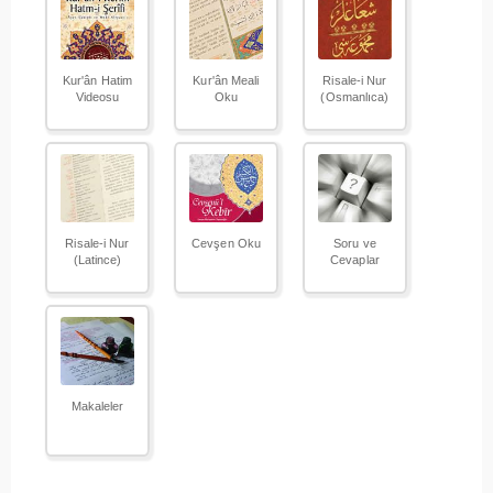
Kur'ân Hatim
Kur'ân Meali
Risale-i Nur
Videosu
Oku
(Osmanlıca)
Risale-i Nur
Cevşen Oku
Soru ve
(Latince)
Cevaplar
Makaleler