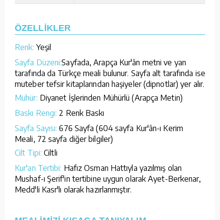
ÖZELLİKLER
Renk:
Yeşil
Sayfa Düzeni:
Sayfada, Arapça Kur'ân metni ve yan
tarafında da Türkçe meali bulunur. Sayfa alt tarafında ise
muteber tefsir kitaplarından haşiyeler (dipnotlar) yer alır.
Mühür:
Diyanet İşlerinden Mühürlü (Arapça Metin)
Baskı Rengi:
2 Renk Baskı
Sayfa Sayısı:
676 Sayfa (604 sayfa Kur'ân-ı Kerim
Meali, 72 sayfa diğer bilgiler)
Cilt Tipi:
Ciltli
Kur'an Tertibi:
Hafız Osman Hattıyla yazılmış olan
Mushaf-ı Şerif'in tertibine uygun olarak Ayet-Berkenar,
Medd'li Kasr'lı olarak hazırlanmıştır.