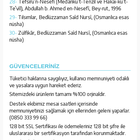
28-
Tefsîru’n-Nesefî (Medârikü’t-Tenzîl ve Hakāi-ku’t-
Te’vîl), Abdullah b. Ahmed en-Nesefî, Bey-rut, 1996
29-
Tılsımlar, Bedîüzzaman Saîd Nursî, (Osmanlıca esas
nüsha)
30-
Zülfikār, Bedîüzzaman Saîd Nursî, (Osmanlıca esas
nüsha)
GÜVENCELERİNİZ
Tüketici haklarına saygılıyız, kullanıcı memnuniyeti odaklı
ve yasalara uygun hareket ederiz.
Sitemizdeki ürünlerin tamamı %100 orjinaldir.
Destek ekibimiz mesai saatleri içerisinde
memnuniyetinizi sağlamak için ellerinden geleni yaparlar.
(0850 333 99 66)
128 bit SSL Sertifikası ile ödemeleriniz 128 bit şifre ile
uluslararası bir sertifikasyon tarafından korunmaktadır.