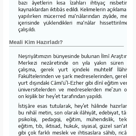
bazı âyetlerin kısa îzahları ihtiyaç nisbetinde
kaynaklardan iktibâs edildi. Kelimelerin açıklamaları
yapılırken mücerred ma‘nâlarından ziyâde, metin
içerisinde yüklendikleri ma‘nâlar hissettirilmeye
çalışıldı.
Meali Kim Hazırladı?
Neşriyâtımızın bünyesinde bulunan İlmî Araştırma
Merkezi nezâretinde on yıla yakın süren bu
çalışma, gerek yurt içindeki muhtelif İlâhiyât
Fakültelerinden ve şark medreselerinden, gerekse
yurt dışındaki Câmi‘ü’l-Ezher gibi dînî eğitim veren
üniversitelerden ve medreselerden me’zun olan
on kişilik bir hey’et tarafından yapıldı.
İstişâre esas tutularak, hey’et hâlinde hazırlanan
bu nihâî metin, son olarak ilâhiyât, edebiyat, târih,
psikoloji, pedagoji, eğitim, mühendislik, teknik
eğitim, tıb, iktisad, hukuk, siyasal, güzel san‘atlar
gibi çok farklı meslek ve ihtisaslara sâhib, ricâlen