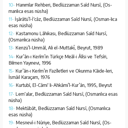
10-
Hanımlar Rehberi, Bedîüzzaman Saîd Nursî, (Os-
manlıca esas nüsha)
11-
İşârâtü’l-İ‘câz, Bedîüzzaman Saîd Nursî, (Osman-lıca
esas nüsha)
12-
Kastamonu Lâhikası, Bedîüzzaman Saîd Nursî,
(Osmanlıca nüsha)
13-
Kenzü’l-Ummâl, Ali el-Muttakī, Beyrut, 1989
14-
Kur’ân-ı Kerîm’in Türkçe Meâl-i Âlîsi ve Tefsîri,
Bilmen Yayınevi, 1996
15-
Kur’ân-ı Kerîm’in Fazîletleri ve Okunma Kāide-leri,
İsmâil Karaçam, 1976
16-
Kurtubî, El-Câmi‘ li-Ahkâmi’l-Kur’ân, 1995, Beyrut
17-
Lem‘alar, Bedîüzzaman Saîd Nursî, (Osmanlıca esas
nüsha)
18-
Mektûbât, Bedîüzzaman Saîd Nursî, (Osmanlıca
esas nüsha)
19-
Mesnevî-i Nûriye, Bedîüzzaman Saîd Nursî, (Os-