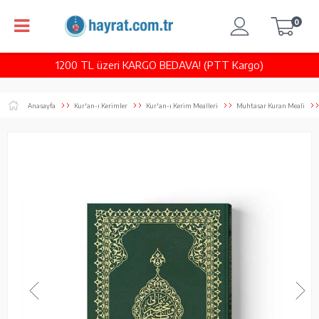
0
1200 TL üzeri KARGO BEDAVA! (PTT Kargo)
Anasayfa
Kur'an-ı Kerimler
Kur'an-ı Kerim Mealleri
Muhtasar Kuran Meali