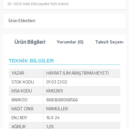
50 -
1000 Adet Ekle,
Sepette %10 İndirim
Ürün Etiketleri:
Ürün Bilgileri
Yorumlar (0)
Taksit Seçenekl
TEKNİK BİLGİLER
YAZAR
HAYRAT İLİM ARAŞTIRMA HEYETİ
STOK KODU
01 03 23 02
KISA KODU
KM0289
BARKOD
8683688068566
KAĞIT CİNSİ
MAMÜLLER
EN / BOY
16 X 24
AĞIRLIK
1,05