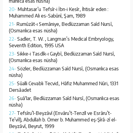
manlıca esas nüsha)
20-
Muhtasar’u Tefsîr-i İbn-i Kesîr, İhtisâr eden :
Muhammed Ali es-Sabûnî, Şam, 1989
21-
Rumûzât-ı Semâniye, Bedîüzzaman Saîd Nursî,
(Osmanlıca esas nüsha)
22-
Sadler, T. W. , Langman’s Medical Embryology,
Seventh Edition, 1995 USA
23-
Sikke-i Tasdîk-ı Gaybî, Bedîüzzaman Saîd Nursî,
(Osmanlıca esas nüsha)
24-
Sözler, Bedîüzzaman Saîd Nursî, (Osmanlıca esas
nüsha)
25-
Sûalli Cevablı Tecvid, Hâfız Muhammed Nûri, 1331
Dersâadet
26-
Şuâ‘lar, Bedîüzzaman Saîd Nursî, (Osmanlıca esas
nüsha)
27-
Tefsîru’l-Beyzâvî (Envâru’t-Tenzîl ve Esrâru’t-
Te’vîl), Abdullah b. Ömer b. Muhammed eş-Şîrâ-zî el-
Beyzâvî, Beyrut, 1999