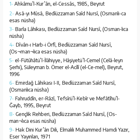
1-
Ahkâmu’l-Kur’ân, el-Cessâs, 1985, Beyrut
2-
Asâ-yı Mûsâ, Bedîüzzaman Saîd Nursî, (Osmanlı-ca
esas nüsha)
3-
Barla Lâhikası, Bedîüzzaman Saîd Nursî, (Osman-lıca
nüsha)
4-
Dîvân-ı Harb-i Örfî, Bedîüzzaman Saîd Nursî,
(Os¬man¬lıca esas nüsha)
5-
el-Fütûhâtü’l-İlâhiyye, Hâşiyetü’l-Cemel (Celâ-leyn
Şerhi), Süleyman b. Ömer el-Acîlî (el-Ce-mel), Beyrut,
1996
6-
Emirdağ Lâhikası I-II, Bedîüzzaman Saîd Nursî,
(Osmanlıca nüsha)
7-
Fahruddîn, er-Râzî, Tefsîrü’l-Kebîr ve Mefâtîhu’l-
Ğayb, 1995, Beyrut
8-
Gençlik Rehberi, Bedîüzzaman Saîd Nursî, (Os-
man¬lıca esas nüsha)
9-
Hak Dini Kur’ân Dili, Elmalılı Muhammed Hamdi Yazır,
Eser Yayınları, 1971