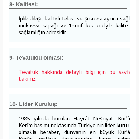
8- Kalitesi:
İplik dikişi, kaliteli telası ve şirazesi ayrıca sağlam
mukavva kapağı ve 1.sınıf bez cildiyle kalite ve
sağlamlığın adresidir.
9- Tevafuklu olması:
Tevafuk hakkında detaylı bilgi için bu sayfaya
bakınız.
10- Lider Kuruluş:
1985 yılında kurulan Hayrât Neşriyat, Kur'ân-ı
Kerîm basımı noktasında Türkiye'nin lider kuruluşu
olmakla beraber, dünyanın en büyük Kur'ân-ı
Kerîm matbaa tesislerinden birine sahiptir.