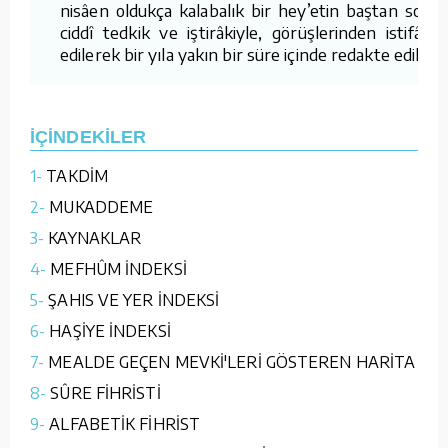
nisâen oldukça kalabalık bir hey’etin baştan sona
ciddî tedkik ve iştirâkiyle, görüşlerinden istifâde
edilerek bir yıla yakın bir süre içinde redakte edildi.
İÇİNDEKİLER
1-
TAKDİM
2-
MUKADDEME
3-
KAYNAKLAR
4-
MEFHÛM İNDEKSİ
5-
ŞAHIS VE YER İNDEKSİ
6-
HAŞİYE İNDEKSİ
7-
MEALDE GEÇEN MEVKİ'LERİ GÖSTEREN HARİTA
8-
SÛRE FİHRİSTİ
9-
ALFABETİK FİHRİST