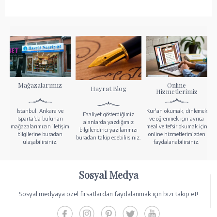
Mağazalarımız
Online
Hayrat Blog
Hizmetlerimiz
İstanbul, Ankara ve
Kur'an okumak, dinlemek
Faaliyet gösterdiğimiz
Isparta'da bulunan
ve öğrenmek için ayrıca
alanlarda yazdığımız
mağazalarımızın iletişim
meal ve tefsir okumak için
bilgilendirici yazılarımızı
bilgilerine buradan
online hizmetlerimizden
buradan takip edebilirsiniz.
ulaşabilirsiniz.
faydalanabilirsiniz.
Sosyal Medya
Sosyal medyaya özel fırsatlardan faydalanmak için bizi takip et!