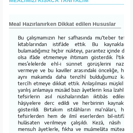
MEALİMİZİ KISACA TANIYALIM
Meal Hazırlanırken Dikkat edilen Hususlar
Bu çalışmamızın her safhasında mu‘teber tefsir
kitablarından istifâde ettik. Bu kaynaklarda
bulamadığımız hiçbir nükteyi, parantez içinde dahi
olsa ifâde etmemeye ihtimam gösterdik. İ‘tikādî
mes’elelerde ehl-i sünnet görüşlerini nazara
vermeye ve bu kaviller arasındaki önceliğe, hem
aynı makamda daha tenzîhî bulduğumuz kavli
tercîh etmeye dikkat ettik. Anlaşılması müşkil ve
yanlış anlamaya müsâid bazı âyetlerin kısa îzahları,
tefsirlerin asıl nüshalarından iktibâs edilerek
hâşiyelere derc edildi ve herbirinin kaynakları
gösterildi. Birtakım ıstılâhların ma‘nâları, hem
tefsirlerden hem de ilmî eserlerden bil-istifâde
hulâsaten verilmeye çalışıldı. Kezâ, nâsih ve
mensuh âyetlerle, fıkha ve muâmelâta müteallik