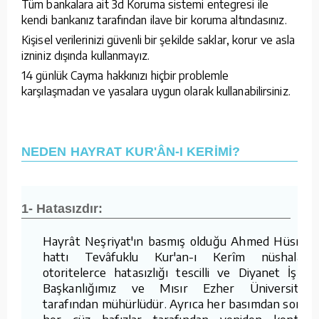
Tüm bankalara ait 3d Koruma sistemi entegresi ile
kendi bankanız tarafından ilave bir koruma altındasınız.
Kişisel verilerinizi güvenli bir şekilde saklar, korur ve asla
izniniz dışında kullanmayız.
14 günlük Cayma hakkınızı hiçbir problemle
karşılaşmadan ve yasalara uygun olarak kullanabilirsiniz.
NEDEN HAYRAT KUR'ÂN-I KERİMİ?
1- Hatasızdır:
Hayrât Neşriyat'ın basmış olduğu Ahmed Hüsrev
hattı Tevâfuklu Kur'an-ı Kerîm nüshaları,
otoritelerce hatasızlığı tescilli ve Diyanet İşleri
Başkanlığımız ve Mısır Ezher Üniversitesi
tarafından mühürlüdür. Ayrıca her basımdan sonra
her cüz hafızlar tarafından yeniden kontrol