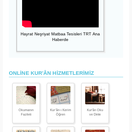
Hayrat Neşriyat Matbaa Tesisleri TRT Ana
Haberde
ONLİNE KUR'ÂN HİZMETLERİMİZ
Okumanın
Kur'ân-ı Kerim
Kur'ân Oku
Fazileti
Öğren
ve Dinle