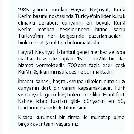
1985 yılında kurulan Hayrât Neşriyat, Kur'ân-ı
Kerîm basımı noktasında Türkiye'nin lider kuruluşu
olmakla beraber, dünyanın en büyük Kur'ân-ı
Kerîm matbaa tesislerinden birine sahiptir.
Türkiye’nin her bölgesinde pazarlamacıları ve
binlerce satış noktası bulunmaktadır.
Hayrât Neşriyat, İstanbul genel merkez ve Isparta
matbaa tesisinde toplam 15.000 m2'lik bir alanda
hizmet vermektedir. 700'den fazla eser çeşidini
Kur'ân âşıklarının istifadesine sunmaktadır.
İhracat sahası, başta Avrupa ülkeleri olmak üzere
dünyanın dört bir yanını kapsamaktadır. Türkiye
ve dünyada gerçekleştirilen -özellikle Frankfurt ve
Kahire kitap fuarları gibi- dünyanın en büyük
fuarlarının sürekli katılımcısıdır.
Kısaca kurumsal bir firma ile muhatap olmanın
birçok avantajını yaşarsınız.