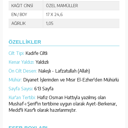
KAĞIT CİNSİ
ÖZEL MAMÜLLER
EN / BOY
17 X 24,6
AĞIRLIK
1,05
ÖZELLİKLER
Cilt Tipi:
Kadife Ciltli
Kenar Yaldızı:
Yaldızlı
Ön Cilt Desen:
Nakışlı - Lafzatullah (Allah)
Mühür:
Diyanet İşlerinden ve Mısır El-Ezher'den Mühürlü
Sayfa Sayısı:
613 Sayfa
Kur'an Tertibi:
Hafız Osman Hattıyla yazılmış olan
Mushaf-ı Şerif'in tertibine uygun olarak Ayet-Berkenar,
Medd'li Kasr'lı olarak hazırlanmıştır.
ESER BOYLARI