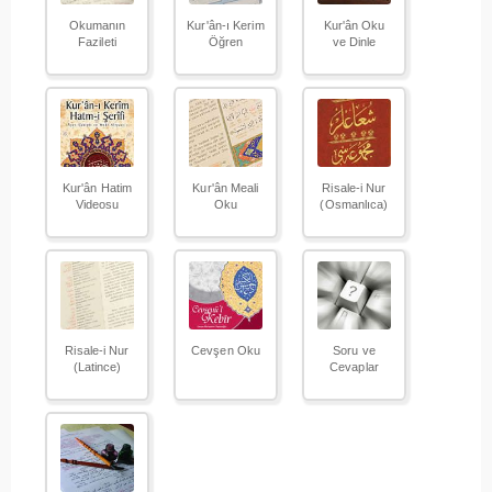
Okumanın
Kur'ân-ı Kerim
Kur'ân Oku
Fazileti
Öğren
ve Dinle
Kur'ân Hatim
Kur'ân Meali
Risale-i Nur
Videosu
Oku
(Osmanlıca)
Risale-i Nur
Cevşen Oku
Soru ve
(Latince)
Cevaplar