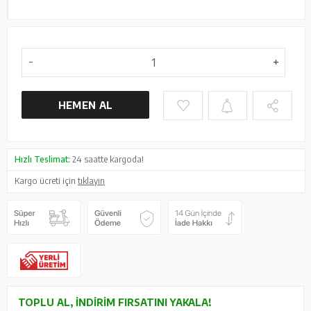
HEMEN AL
Hızlı Teslimat:
24 saatte kargoda!
Kargo ücreti için
tıklayın
TOPLU AL, İNDIRIM FIRSATINI YAKALA!