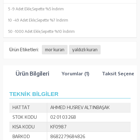
5 -
9 Adet Ekle,
Sepette %5 İndirim
10 -
49 Adet Ekle,
Sepette %7 İndirim
50 -
1000 Adet Ekle,
Sepette %10 İndirim
Ürün Etiketleri:
mor kuran
yaldızlı kuran
Ürün Bilgileri
Yorumlar (1)
Taksit Seçenekle
TEKNİK BİLGİLER
HATTAT
AHMED HUSREV ALTINBAŞAK
STOK KODU
02 01 03 268
KISA KODU
KF0987
BARKOD
8682279684826