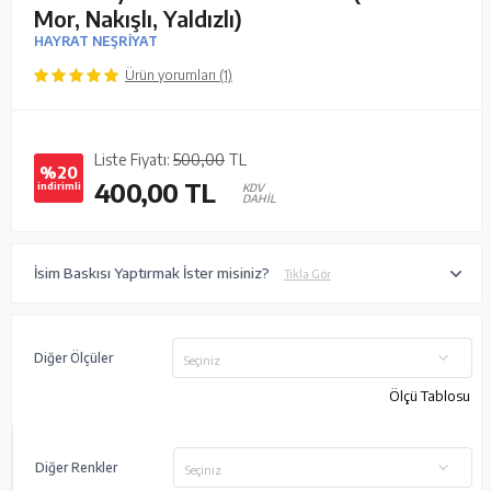
Mor, Nakışlı, Yaldızlı)
HAYRAT NEŞRİYAT
Ürün yorumları (1)
Liste Fiyatı:
500,00
TL
%20
400,00
TL
indirimli
KDV
DAHİL
İsim Baskısı Yaptırmak İster misiniz?
Tıkla Gör
Diğer Ölçüler
Seçiniz
Ölçü Tablosu
Diğer Renkler
Seçiniz