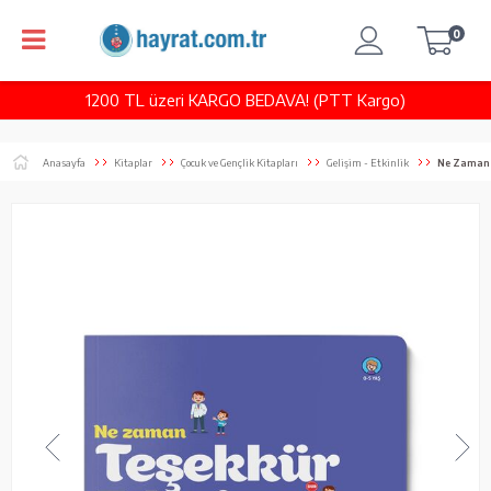
0
1200 TL üzeri KARGO BEDAVA! (PTT Kargo)
Anasayfa
Kitaplar
Çocuk ve Gençlik Kitapları
Gelişim - Etkinlik
Ne Zaman 