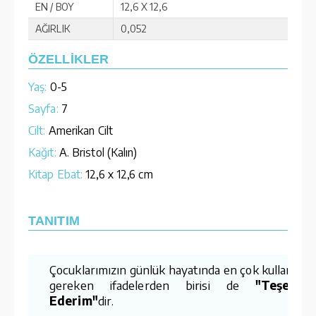
EN / BOY
12,6 X 12,6
AĞIRLIK
0,052
ÖZELLİKLER
Yaş:
0-5
Sayfa:
7
Cilt:
Amerikan Cilt
Kağıt:
A. Bristol (Kalın)
Kitap Ebat:
12,6 x 12,6 cm
TANITIM
Çocuklarımızın günlük hayatında en çok kullanmas
gereken ifadelerden birisi de
"Teşekkü
Ederim"
dir.