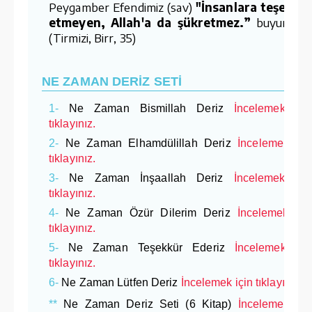
Peygamber Efendimiz (sav)
"İnsanlara teşekkü
etmeyen, Allah'a da şükretmez.”
buyuruyor
(Tirmizi, Birr, 35)
NE ZAMAN DERİZ SETİ
1-
Ne Zaman Bismillah Deriz
İncelemek içi
tıklayınız.
2-
Ne Zaman Elhamdülillah Deriz
İncelemek içi
tıklayınız.
3-
Ne Zaman İnşaallah Deriz
İncelemek içi
tıklayınız.
4-
Ne Zaman Özür Dilerim Deriz
İncelemek içi
tıklayınız.
5-
Ne Zaman Teşekkür Ederiz
İncelemek içi
tıklayınız.
6-
Ne Zaman Lütfen Deriz
İncelemek için tıklayınız.
**
Ne Zaman Deriz Seti (6 Kitap)
İncelemek içi