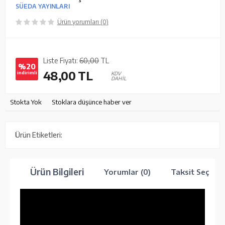
SÜEDA YAYINLARI
Ürün yorumları (0)
Liste Fiyatı:
60,00
TL
%20
48,00
TL
indirimli
KDV
DAHİL
Stokta Yok
Stoklara düşünce haber ver
Ürün Etiketleri:
Ürün Bilgileri
Yorumlar (0)
Taksit Seçenek