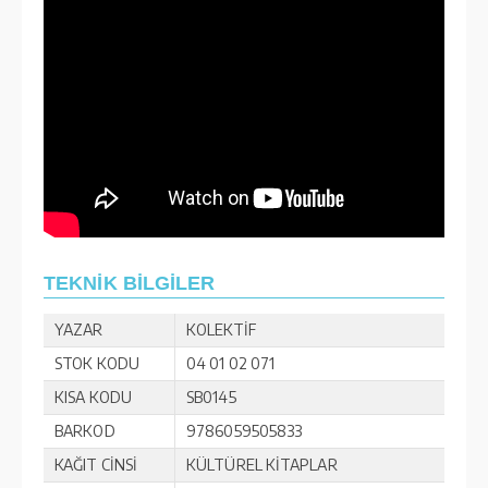
TEKNİK BİLGİLER
YAZAR
KOLEKTİF
STOK KODU
04 01 02 071
KISA KODU
SB0145
BARKOD
9786059505833
KAĞIT CİNSİ
KÜLTÜREL KİTAPLAR