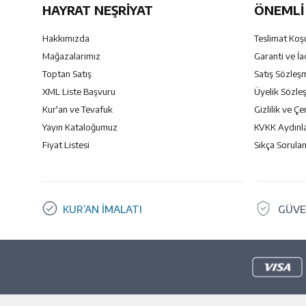
HAYRAT NEŞRIYAT
ÖNEMLI 
Hakkımızda
Teslimat Koşu
Mağazalarımız
Garanti ve İa
Toptan Satış
Satış Sözleş
XML Liste Başvuru
Üyelik Sözle
Kur'an ve Tevafuk
Gizlilik ve Çe
Yayın Kataloğumuz
KVKK Aydınl
Fiyat Listesi
Sıkça Sorulan
KUR’AN İMALATI
GÜVE