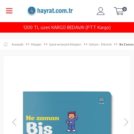
0
1200 TL üzeri KARGO BEDAVA! (PTT Kargo)
Anasayfa
Kitaplar
Çocuk ve Gençlik Kitapları
Gelişim - Etkinlik
Ne Zaman 