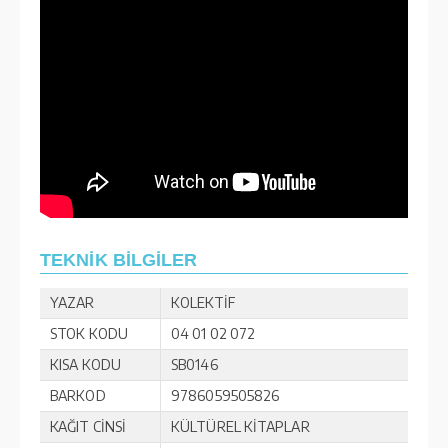
TEKNİK BİLGİLER
YAZAR
KOLEKTİF
STOK KODU
04 01 02 072
KISA KODU
SB0146
BARKOD
9786059505826
KAĞIT CİNSİ
KÜLTÜREL KİTAPLAR