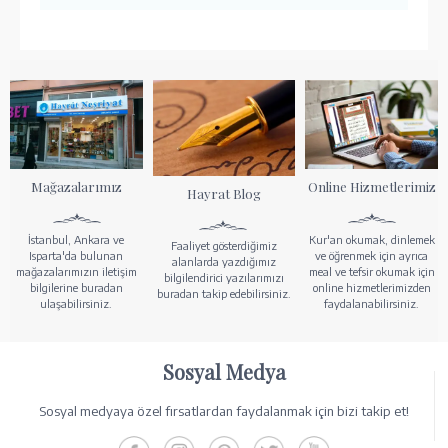
Mağazalarımız
Online Hizmetlerimiz
Hayrat Blog
İstanbul, Ankara ve
Kur'an okumak, dinlemek
Faaliyet gösterdiğimiz
Isparta'da bulunan
ve öğrenmek için ayrıca
alanlarda yazdığımız
mağazalarımızın iletişim
meal ve tefsir okumak için
bilgilendirici yazılarımızı
bilgilerine buradan
online hizmetlerimizden
buradan takip edebilirsiniz.
ulaşabilirsiniz.
faydalanabilirsiniz.
Sosyal Medya
Sosyal medyaya özel fırsatlardan faydalanmak için bizi takip et!