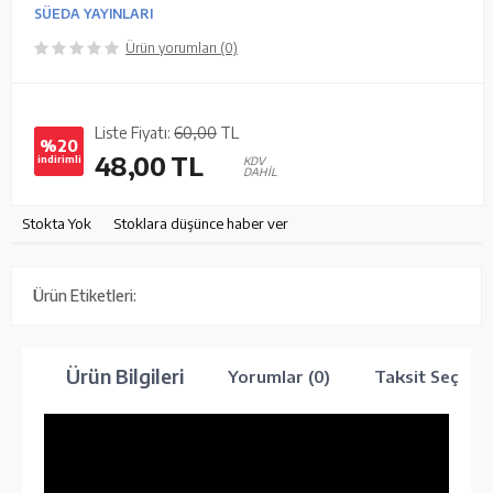
SÜEDA YAYINLARI
Ürün yorumları (0)
Liste Fiyatı:
60,00
TL
%20
48,00
TL
indirimli
KDV
DAHİL
Stokta Yok
Stoklara düşünce haber ver
Ürün Etiketleri:
Ürün Bilgileri
Yorumlar (0)
Taksit Seçenek