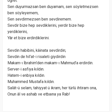
öğret.
Sen duyurmazsan ben duyamam, sen söyletmezsen
ben söyleyemem,
Sen sevdirmezsen ben sevdiremem.
Sevdir bize hep sevdiklerini, yerdir bize hep
yerdiklerini,
Yâr et bize erdirdiklerini.
Sevdin habibini, kâinata sevdirdin;
Sevdin de hil’at-i risaleti giydirdin
Makam-ı İbrahim’den makam-ı Mahmud’a erdirdin.
Server-i asfiya kıldın.
Hatem-i enbiya kıldın.
Muhammed Mustafa kıldın.
Salât-ü selam, tahiyyat ü ikram, her türlü ihtiram ona,
Onun âl ve ashab ve etbaına ya Rab!
.