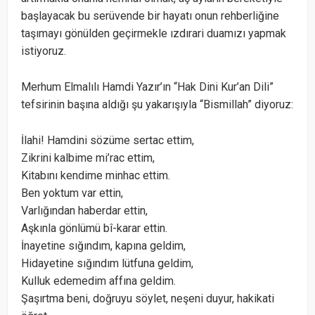
başlayacak bu serüvende bir hayatı onun rehberliğine
taşımayı gönülden geçirmekle ızdırari duamızı yapmak
istiyoruz.
Merhum Elmalılı Hamdi Yazır’ın “Hak Dini Kur’an Dili”
tefsirinin başına aldığı şu yakarışıyla “Bismillah” diyoruz:
İlahi! Hamdini sözüme sertac ettim,
Zikrini kalbime mi’rac ettim,
Kitabını kendime minhac ettim.
Ben yoktum var ettin,
Varlığından haberdar ettin,
Aşkınla gönlümü bî-karar ettin.
İnayetine sığındım, kapına geldim,
Hidayetine sığındım lütfuna geldim,
Kulluk edemedim affına geldim.
Şaşırtma beni, doğruyu söylet, neşeni duyur, hakikati