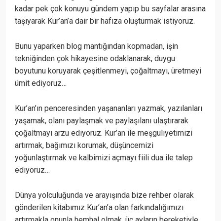
kadar pek çok konuyu gündem yapıp bu sayfalar arasına
taşıyarak Kur’an’a dair bir hafıza oluşturmak istiyoruz.
Bunu yaparken blog mantığından kopmadan, işin
tekniğinden çok hikayesine odaklanarak, duygu
boyutunu koruyarak çeşitlenmeyi, çoğaltmayı, üretmeyi
ümit ediyoruz…
Kur’an’ın penceresinden yaşananları yazmak, yazılanları
yaşamak, olanı paylaşmak ve paylaşılanı ulaştırarak
çoğaltmayı arzu ediyoruz. Kur’an ile meşguliyetimizi
artırmak, bağımızı korumak, düşüncemizi
yoğunlaştırmak ve kalbimizi açmayı fiili dua ile talep
ediyoruz…
Dünya yolculuğunda ve arayışında bize rehber olarak
gönderilen kitabımız Kur’an’a olan farkındalığımızı
artırmakla onunla hemhal olmak, üç ayların bereketiyle