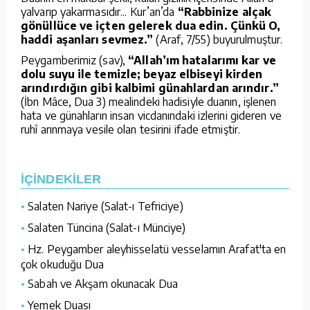
yalvarıp yakarmasıdır... Kur’an’da
“Rabbinize alçak
gönüllüce ve içten gelerek dua edin. Çünkü O,
haddi aşanları sevmez.”
(Araf, 7/55) buyurulmuştur.
Peygamberimiz (sav),
“Allah’ım hatalarımı kar ve
dolu suyu ile temizle; beyaz elbiseyi kirden
arındırdığın gibi kalbimi günahlardan arındır.”
(İbn Mâce, Dua 3) mealindeki hadisiyle duanın, işlenen
hata ve günahların insan vicdanındaki izlerini gideren ve
ruhî arınmaya vesile olan tesirini ifade etmiştir.
İÇİNDEKİLER
•
Salaten Nariye (Salat-ı Tefriciye)
•
Salaten Tüncina (Salat-ı Münciye)
•
Hz. Peygamber aleyhisselatü vesselamın Arafat'ta en
çok okuduğu Dua
•
Sabah ve Akşam okunacak Dua
•
Yemek Duası