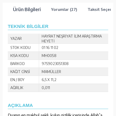
Ürün Bilgileri
Yorumlar (27)
Taksit Seçenek
TEKNİK BİLGİLER
HAYRAT NEŞRİYAT İLİM ARAŞTIRMA
YAZAR
HEYETİ
STOK KODU
01 16 11 02
KISA KODU
MH0058
BARKOD
9759023051308
KAĞIT CİNSİ
MAMÜLLER
EN / BOY
6,5 X 11,2
AĞIRLIK
0,011
AÇIKLAMA
Duanın en makbul şekli, kulun gizlilik içerisinde Allah’a