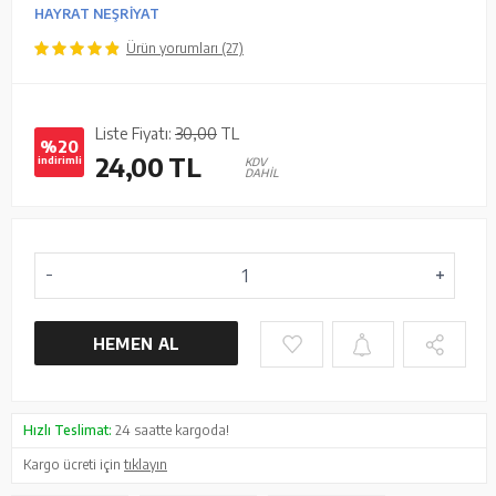
HAYRAT NEŞRİYAT
Ürün yorumları (27)
Liste Fiyatı:
30,00
TL
%20
24,00
TL
indirimli
KDV
DAHİL
HEMEN AL
Hızlı Teslimat:
24 saatte kargoda!
Kargo ücreti için
tıklayın