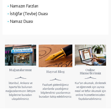
•
Namazın Farzları
•
İstiğfar (Tevbe) Duası
•
Namaz Duası
Mağazalarımız
Online
Hayrat Blog
Hizmetlerimiz
İstanbul, Ankara ve
Kur'an okumak, dinlemek
Faaliyet gösterdiğimiz
Isparta'da bulunan
ve öğrenmek için ayrıca
alanlarda yazdığımız
mağazalarımızın iletişim
meal ve tefsir okumak için
bilgilendirici yazılarımızı
bilgilerine buradan
online hizmetlerimizden
buradan takip edebilirsiniz.
ulaşabilirsiniz.
faydalanabilirsiniz.